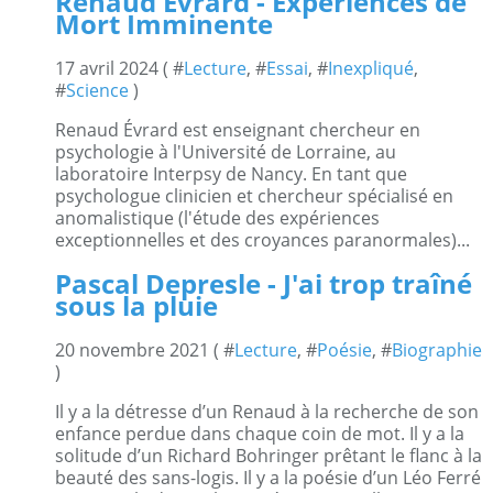
Renaud Évrard - Expériences de
Mort Imminente
17 avril 2024 ( #
Lecture
, #
Essai
, #
Inexpliqué
,
#
Science
)
Renaud Évrard est enseignant chercheur en
psychologie à l'Université de Lorraine, au
laboratoire Interpsy de Nancy. En tant que
psychologue clinicien et chercheur spécialisé en
anomalistique (l'étude des expériences
exceptionnelles et des croyances paranormales)...
Pascal Depresle - J'ai trop traîné
sous la pluie
20 novembre 2021 ( #
Lecture
, #
Poésie
, #
Biographie
)
Il y a la détresse d’un Renaud à la recherche de son
enfance perdue dans chaque coin de mot. Il y a la
solitude d’un Richard Bohringer prêtant le flanc à la
beauté des sans-logis. Il y a la poésie d’un Léo Ferré