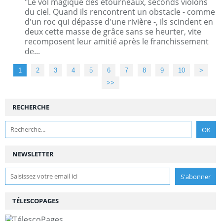
"Le vol magique des étourneaux, seconds violons
du ciel. Quand ils rencontrent un obstacle - comme
d'un roc qui dépasse d'une rivière -, ils scindent en
deux cette masse de grâce sans se heurter, vite
recomposent leur amitié après le franchissement
de...
1
2
3
4
5
6
7
8
9
10
>
>>
RECHERCHE
NEWSLETTER
TÉLESCOPAGES