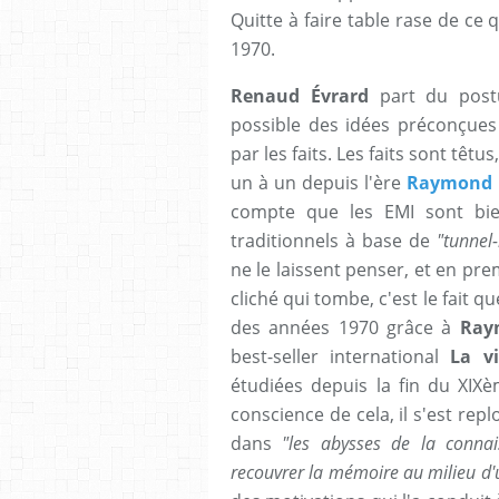
Quitte à faire table rase de ce 
1970.
Renaud Évrard
part du postul
possible des idées préconçues 
par les faits. Les faits sont têtu
un à un depuis l'ère
Raymond
compte que les EMI sont bie
traditionnels à base de
"tunnel
ne le laissent penser, et en pre
cliché qui tombe, c'est le fait 
des années 1970 grâce à
Ray
best-seller international
La vi
étudiées depuis la fin du XIX
conscience de cela, il s'est repl
dans
"les abysses de la connai
recouvrer la mémoire au milieu 