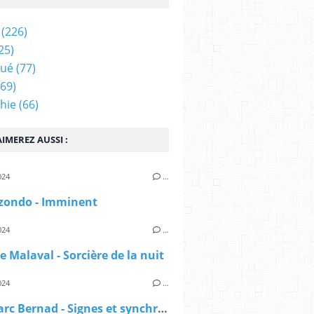
(226)
25)
qué
(77)
69)
hie
(66)
IMEREZ AUSSI :
024
…
izondo - Imminent
024
…
e Malaval - Sorcière de la nuit
024
…
Jean-Marc Bernad - Signes et synchronicités