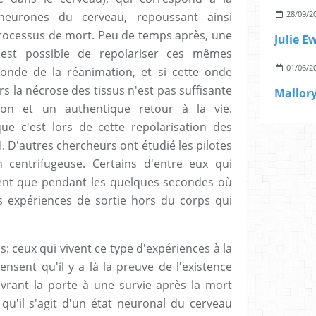
28/09/2
neurones du cerveau, repoussant ainsi
 processus de mort. Peu de temps après, une
Julie E
 est possible de repolariser ces mêmes
01/06/2
onde de la réanimation, et si cette onde
rs la nécrose des tissus n'est pas suffisante
on et un authentique retour à la vie.
ue c'est lors de cette repolarisation des
. D'autres chercheurs ont étudié les pilotes
 centrifugeuse. Certains d'entre eux qui
ent que pendant les quelques secondes où
des expériences de sortie hors du corps qui
s: ceux qui vivent ce type d'expériences à la
nsent qu'il y a là la preuve de l'existence
vrant la porte à une survie après la mort
qu'il s'agit d'un état neuronal du cerveau