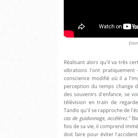
Exem
Réalisant alors qu'il va très ce
vibrations l'ont pratiquement 
conscience modifié où il a l'i
perception du temps change du 
des souvenirs d'enfance, se vo
télévision en train de regar
Tandis qu'il se rapproche de l'é
cas de guidonnage, accélérez."
Bie
fois de sa vie, il comprend immé
doit faire pour éviter l'accide