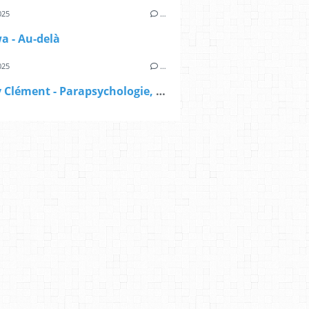
025
…
wa - Au-delà
025
…
Mallory Clément - Parapsychologie, démystifier le pseudo-scepticisme