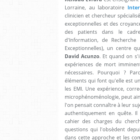
Lorraine, au laboratoire
Inte
clinicien et chercheur spéciali
exceptionnelles et des croyanc
des patients dans le cad
d'Information, de Recherche 
Exceptionnelles), un centre q
David Acunzo
. Et quand on s
expériences de mort imminent
nécessaires. Pourquoi ? Par
éléments qui font qu'elle est un
les EMI. Une expérience, corr
microphénoménologie, peut ainsi
l'on pensait connaître à leur suj
authentiquement en quête. Il
cahier des charges du cherc
questions qui l'obsèdent depui
dans cette approche et les com