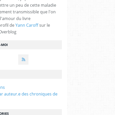
ttre un peu de cette maladie
lement transmissible que l'on
 l'amour du livre
profil de
Yann Caroff
sur le
 Overblog
Z-MOI
ens
ar auteur.e des chroniques de
ORIES