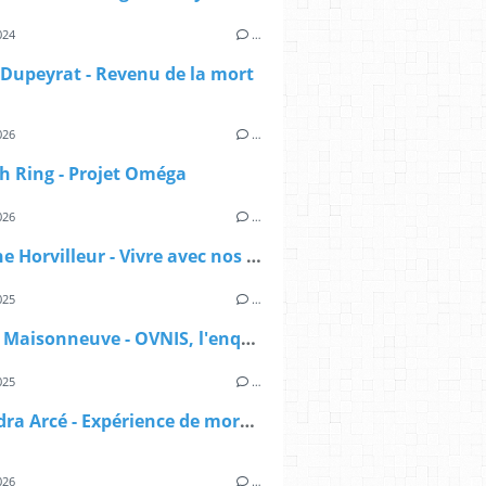
024
…
Dupeyrat - Revenu de la mort
026
…
h Ring - Projet Oméga
026
…
Delphine Horvilleur - Vivre avec nos morts
025
…
Sylvain Maisonneuve - OVNIS, l'enquête déclassifiée
025
…
Alexandra Arcé - Expérience de mort imminente - L'approche jungienne
026
…