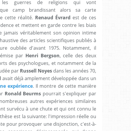
les guerres de religions qui vont
que camp brandissant alors sa carte
 cette réalité.
Renaud Évrard
est de ces
udence et mettent en garde contre les biais
nne jamais véritablement son opinion intime
austive des articles scientifiques publiés à
ature oubliée d'avant 1975. Notamment, il
e émise par
Henri Bergson
, celle des deux
orts des psychologues, et notamment de la
audée par
Russell Noyes
dans les années 70,
d
avait déjà amplement développée dans un
une expérience
. Il montre de cette manière
ar
Ronald Beurms
pourrait s'expliquer par
 nombreuses autres expériences similaires
ant survécu à une chute et qui ont connu le
hèse est la suivante: l'impression réelle ou
te pour provoquer une disjonction, c'est-à-