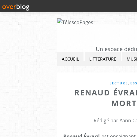
Un espace dédié 
ACCUEIL
LITTÉRATURE
MUS
,
LECTURE
ES
RENAUD ÉVRAR
MORT
Rédigé par Yann Ca
Renaud Évrard
est enseignant 