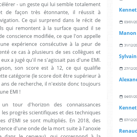
célérer - un geste qui lui semble totalement
Kennet
 et de façon très étonnante, il réussit à
vigation. Ce qui surprend dans le récit de
03/01/2
ails qui remontent à la surface quand il se
de conscience modifiée, ce que l'on appelle
 une expérience consécutive à la peur de
31/12/2
nté ce cas à plusieurs de ses collègues et
e eux a jugé qu'il ne s'agissait pas d'une EMI.
yson, son score est à 12, ce qui qualifie
27/12/2
te catégorie (le score doit être supérieur à
50 ans de recherche, il n'existe donc toujours
une EMI !
04/01/2
un tour d'horizon des connaissances
Kennet
c les progrès scientifiques et des techniques
es d'EMI se sont multipliés. En 2018, des
07/12/2
tence d'une onde de la mort suite à l'anoxie
ne dans le cerveau), qui correspond à la