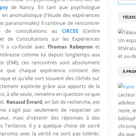
rpsy
de Nancy. En tant que psychologue
sé en anomalistique (l'étude des expériences
TÉLES
es paranormales) il continue de rencontrer
re de consultations au
CIRCEE
(Centre
et de Consultations sur les Expériences
Un espa
u'il a co-fondé avec
Thomas Rabeyron
et
littérat
'intéresse comme lui depuis longtemps aux
et au-d
e (EMI), ces rencontres sont absolument
ce que chaque expérience contient des
À PRO
ique et qu'elle sort souvent des clichés sur
ectement explorée grâce aux apports de la
, à elle seule, remettre en question ce que
Lecteur
et.
Renaud Évrard
, en fait de recherche, est
adolesc
 ne s'agit pas seulement de respecter un
reste, 
heur, mais d'obtenir des réponses à des
bibliop
s l'enfance. Il y a quelque chose de sacré
chroniqu
promis avec la vérité ne sont pas tolérés.
dis que 