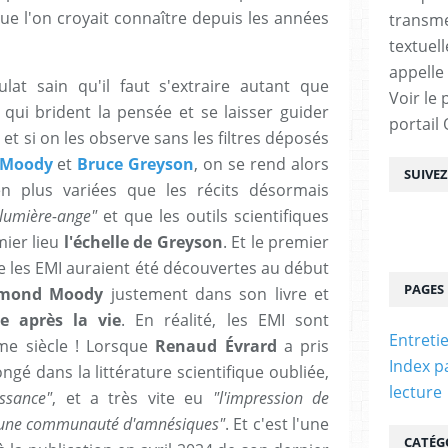
que l'on croyait connaître depuis les années
transme
textuel
appelle
at sain qu'il faut s'extraire autant que
Voir le 
qui brident la pensée et se laisser guider
portail
s, et si on les observe sans les filtres déposés
 Moody
et
Bruce Greyson
, on se rend alors
SUIVE
n plus variées que les récits désormais
-lumière-ange"
et que les outils scientifiques
mier lieu
l'échelle de Greyson
. Et le premier
que les EMI auraient été découvertes au début
PAGES
mond Moody
justement dans son livre et
e après la vie
. En réalité, les EMI sont
Entreti
ème siècle ! Lorsque
Renaud Évrard
a pris
Index p
ongé dans la littérature scientifique oubliée,
lecture
ssance"
, et a très vite eu
"l'impression de
d'une communauté d'amnésiques"
. Et c'est l'une
CATÉG