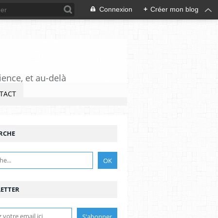
Connexion
+
Créer mon blog
ience, et au-delà
TACT
RCHE
ETTER