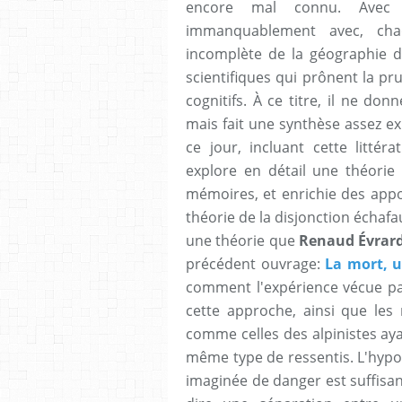
encore mal connu. Avec 
immanquablement avec, cha
incomplète de la géographie de
scientifiques qui prônent la pr
cognitifs. À ce titre, il ne do
mais fait une synthèse assez exh
ce jour, incluant cette littér
explore en détail une théori
mémoires, et enrichie des app
théorie de la disjonction échaf
une théorie que
Renaud Évrar
précédent ouvrage:
La mort, 
comment l'expérience vécue p
cette approche, ainsi que les
comme celles des alpinistes ay
même type de ressentis. L'hypot
imaginée de danger est suffisan