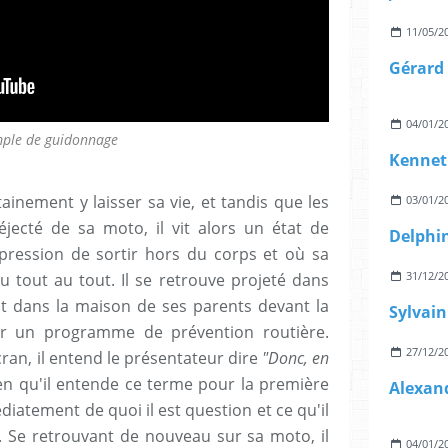
11/05/2
Gérard 
04/01/2
ple de guidonnage
Kennet
rtainement y laisser sa vie, et tandis que les
03/01/2
éjecté de sa moto, il vit alors un état de
mpression de sortir hors du corps et où sa
31/12/2
tout au tout. Il se retrouve projeté dans
it dans la maison de ses parents devant la
der un programme de prévention routière.
27/12/2
cran, il entend le présentateur dire
"Donc, en
n qu'il entende ce terme pour la première
diatement de quoi il est question et ce qu'il
nt. Se retrouvant de nouveau sur sa moto, il
04/01/2