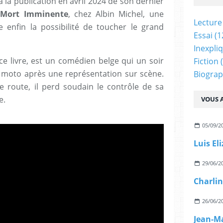
à la publication en avril 2024 de son dernier
 Mort Imminente
, chez Albin Michel, une
Lecture
 enfin la possibilité de toucher le grand
Essai
(1
Inexpli
ce livre, est un comédien belge qui un soir
Fiction
(
 à moto après une représentation sur scène.
Biograp
te route, il perd soudain le contrôle de sa
e.
VOUS A
05/09/2
Luis El
29/06/2
Charlin
26/06/2