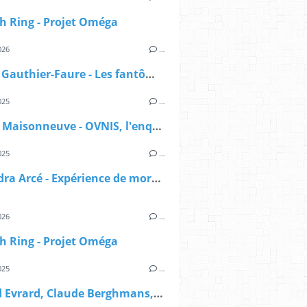
h Ring - Projet Oméga
026
…
Manon Gauthier-Faure - Les fantômes du lac
025
…
Sylvain Maisonneuve - OVNIS, l'enquête déclassifiée
025
…
Alexandra Arcé - Expérience de mort imminente - L'approche jungienne
026
…
h Ring - Projet Oméga
025
…
Renaud Evrard, Claude Berghmans, Paul-Louis Rabeyron - Grand manuel de parapsychologie scientifique