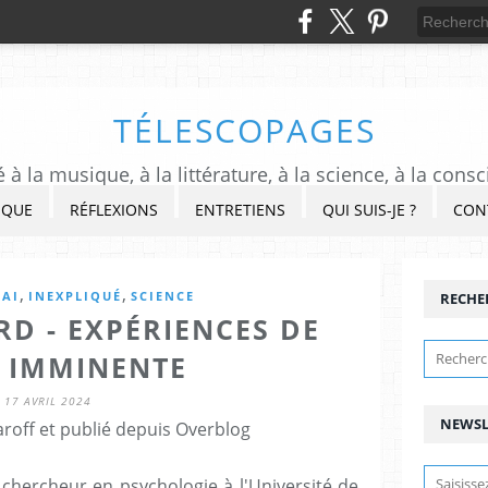
TÉLESCOPAGES
à la musique, à la littérature, à la science, à la consc
IQUE
RÉFLEXIONS
ENTRETIENS
QUI SUIS-JE ?
CON
,
,
SAI
INEXPLIQUÉ
SCIENCE
RECHE
D - EXPÉRIENCES DE
 IMMINENTE
17 AVRIL 2024
NEWSL
roff et publié depuis Overblog
chercheur en psychologie à l'Université de