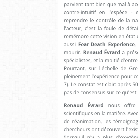
parvient tant bien que mal à ac
contre-intuitif en l'espèce -
reprendre le contrôle de la na
l'acteur, c'est la foule de dét
remémore cette vision en état 
aussi
Fear-Death Experience
,
mourir.
Renaud Évrard
a prése
spécialistes, et la moitié d'entr
Pourtant, sur l'échelle de Gre
pleinement l'expérience pour cet
7). Le constat est clair: après 
pas de consensus sur ce qu'est 
Renaud Évrard
nous offre 
scientifiques en la matière. Ave
de réanimation, les témoignag
chercheurs ont découvert l'exis
(lorsqu'il n'y a plus d'oxygè