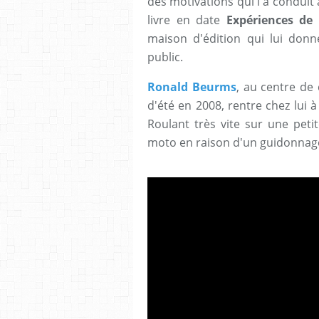
des motivations qui l'a conduit 
livre en date
Expériences de
maison d'édition qui lui donne
public.
Ronald Beurms
, au centre de 
d'été en 2008, rentre chez lui
Roulant très vite sur une peti
moto en raison d'un guidonnag