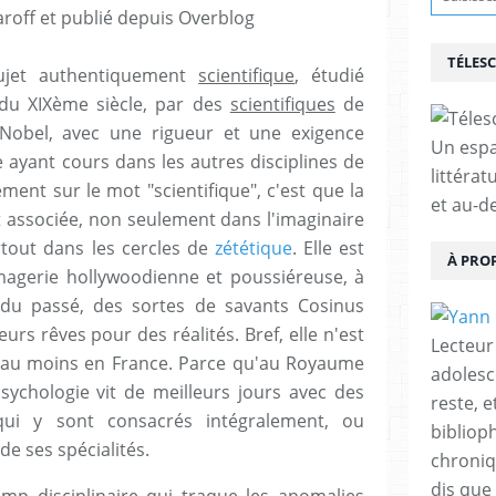
roff et publié depuis Overblog
TÉLES
sujet authentiquement
scientifique
, étudié
 du XIXème siècle, par des
scientifiques
de
Nobel, avec une rigueur et une exigence
Un espa
 ayant cours dans les autres disciplines de
littérat
tement sur le mot "scientifique", c'est que la
et au-d
 associée, non seulement dans l'imaginaire
rtout dans les cercles de
zététique
. Elle est
À PRO
magerie hollywoodienne et poussiéreuse, à
du passé, des sortes de savants Cosinus
urs rêves pour des réalités. Bref, elle n'est
Lecteur
t au moins en France. Parce qu'au Royaume
adolesc
psychologie vit de meilleurs jours avec des
reste, 
 qui y sont consacrés intégralement, ou
bibliop
 de ses spécialités.
chroniqu
dis que 