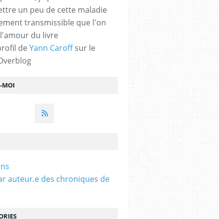
ttre un peu de cette maladie
lement transmissible que l'on
 l'amour du livre
profil de
Yann Caroff
sur le
 Overblog
Z-MOI
ens
ar auteur.e des chroniques de
ORIES