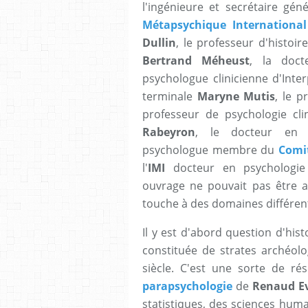
l'ingénieure et secrétaire gén
Métapsychique International
Dullin
, le professeur d'histoir
Bertrand Méheust
, la doc
psychologue clinicienne d'Inter
terminale
Maryne Mutis
, le 
professeur de psychologie cl
Rabeyron
, le docteur en 
psychologue membre du
Comi
l'
IMI
docteur en psychologie
ouvrage ne pouvait pas être aut
touche à des domaines différent
Il y est d'abord question d'his
constituée de strates archéolo
siècle. C'est une sorte de ré
parapsychologie
de
Renaud E
statistiques, des sciences huma