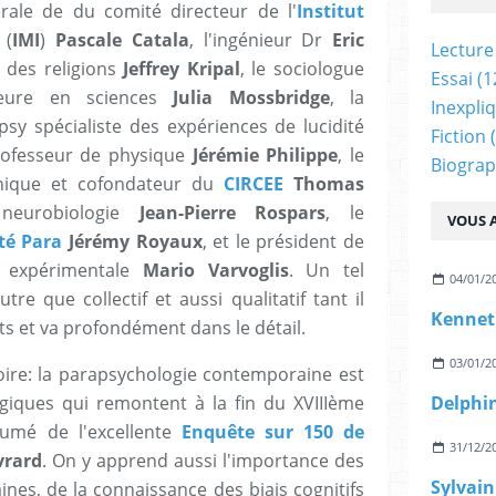
érale de du comité directeur de l'
Institut
(
IMI
)
Pascale Catala
, l'ingénieur Dr
Eric
Lecture
e des religions
Jeffrey Kripal
, le sociologue
Essai
(1
teure en sciences
Julia Mossbridge
, la
Inexpli
psy spécialiste des expériences de lucidité
Fiction
(
professeur de physique
Jérémie Philippe
, le
Biograp
inique et cofondateur du
CIRCEE
Thomas
neurobiologie
Jean-Pierre Rospars
, le
VOUS A
té Para
Jérémy Royaux
, et le président de
 expérimentale
Mario Varvoglis
. Un tel
04/01/2
re que collectif et aussi qualitatif tant il
Kennet
s et va profondément dans le détail.
03/01/2
toire: la parapsychologie contemporaine est
giques qui remontent à la fin du XVIIIème
sumé de l'excellente
Enquête sur 150 de
31/12/2
vrard
. On y apprend aussi l'importance des
ines, de la connaissance des biais cognitifs