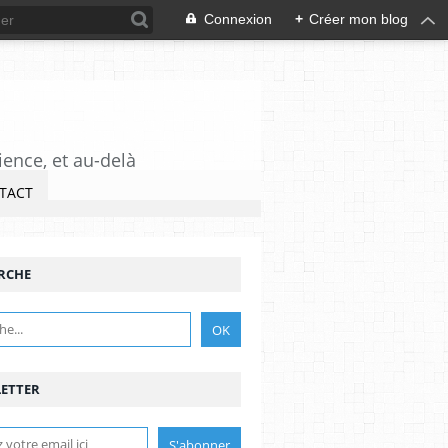
Connexion
+
Créer mon blog
ience, et au-delà
TACT
RCHE
ETTER