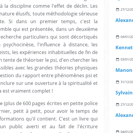
à la discipline comme l'effet de déclin. Les
27/12/2
ature élusifs, toute méthodologie sérieuse
te. Si dans un premier temps, c'est la
mble qui est présentée, dans un deuxième
echerche particuliers qui sont décortiqués
04/01/2
 psychocinèse, l'influence à distance, les
Kennet
eists, les expériences inhabituelles de fin de
 tente de théoriser le psi, d'en chercher les
03/01/2
ssibles avec les grandes théories physiques
uestion du rapport entre phénomènes psi et
31/12/2
clure sur une ouverture à la spiritualité et
a est vraiment complet !
se (plus de 600 pages écrites en petite police
27/12/2
dernier, petit à petit, pour avoir le temps de
ormations qu'il contient. C'est un livre qui
n public averti et au fait de l'écriture
04/01/2