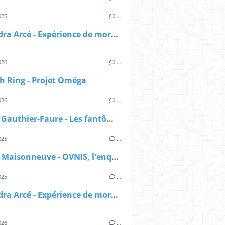
025
…
Alexandra Arcé - Expérience de mort imminente - L'approche jungienne
026
…
h Ring - Projet Oméga
026
…
Manon Gauthier-Faure - Les fantômes du lac
025
…
Sylvain Maisonneuve - OVNIS, l'enquête déclassifiée
025
…
Alexandra Arcé - Expérience de mort imminente - L'approche jungienne
026
…