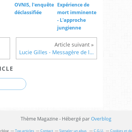
OVNIS, l'enquête
Expérience de
déclassifiée
mort imminente
- L'approche
jungienne
Lucie Gilles - Messagère de lumière
ICLE
Thème Magazine - Hébergé par
Overblog
erblog
Top articles
Contact
Signaler un abus
C.G.U.
Cookies et d