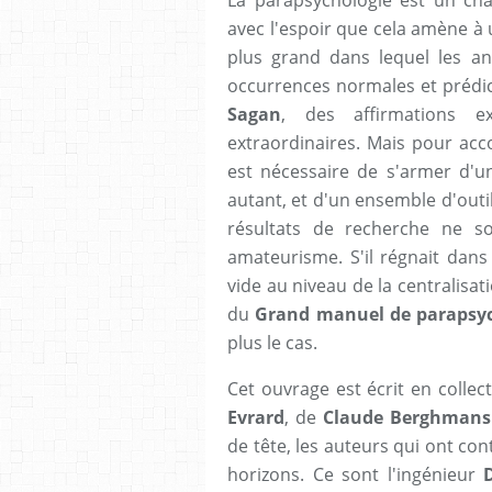
La parapsychologie est un cha
avec l'espoir que cela amène 
plus grand dans lequel les a
occurrences normales et prédic
Sagan
, des affirmations ex
extraordinaires. Mais pour acco
est nécessaire de s'armer d'un
autant, et d'un ensemble d'outil
résultats de recherche ne s
amateurisme. S'il régnait dans
vide au niveau de la centralisat
du
Grand manuel de parapsych
plus le cas.
Cet ouvrage est écrit en collect
Evrard
, de
Claude Berghmans
de tête, les auteurs qui ont con
horizons. Ce sont l'ingénieur