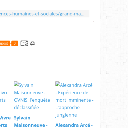
https://www.dunod.com/sciences-humaines-et-sociales/grand-manuel-parapsychologie-scientifique
epost
0
 Vivre
Sylvain
rts
Maisonneuve -
Alexandra Arcé -