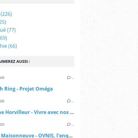
(226)
25)
qué
(77)
69)
hie
(66)
IMEREZ AUSSI :
026
…
h Ring - Projet Oméga
026
…
Delphine Horvilleur - Vivre avec nos morts
025
…
Sylvain Maisonneuve - OVNIS, l'enquête déclassifiée