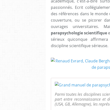
académique, c'est-à-dire surt
passionnés. Ecrit collégialem
des références dans le monde un
couverture, ou se picorer d
ouvrages universitaires. 
parapsychologie scientifique
e
sérieux quiconque affirmera
discipline scientifique sérieuse.
Parmi toutes les disciplines scie
part entre reconnaissance et d
(USA, GB, Allemagne), les représe