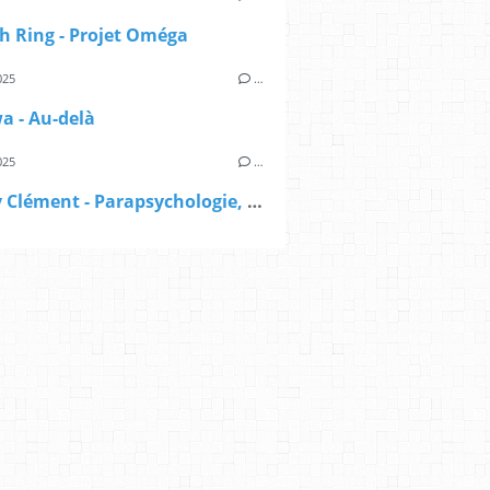
h Ring - Projet Oméga
025
…
wa - Au-delà
025
…
Mallory Clément - Parapsychologie, démystifier le pseudo-scepticisme