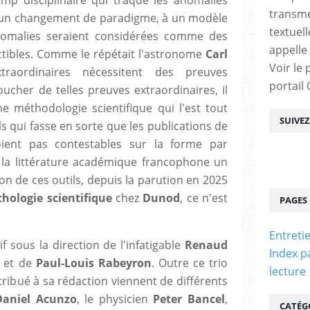
mp disciplinaire qui traque les anomalies
transme
à un changement de paradigme, à un modèle
textuel
nomalies seraient considérées comme des
appelle
tibles. Comme le répétait l'astronome
Carl
Voir le 
traordinaires nécessitent des preuves
portail
ucher de telles preuves extraordinaires, il
e méthodologie scientifique qui l'est tout
SUIVE
s qui fasse en sorte que les publications de
oient pas contestables sur la forme par
 la littérature académique francophone un
ion de ces outils, depuis la parution en 2025
ologie scientifique
chez
Dunod
, ce n'est
PAGES
Entreti
if sous la direction de l'infatigable
Renaud
Index p
et de
Paul-Louis Rabeyron
. Outre ce trio
lecture
tribué à sa rédaction viennent de différents
Daniel Acunzo
, le physicien
Peter Bancel
,
CATÉG