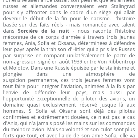
l'offensive allemande battait son plein et que les armées
russes et allemandes convergeaient vers Stalingrad
pour s'y affronter dans le cadre d'un siège qui allait
devenir le début de la fin pour le nazisme. L'histoire
basée sur des faits réels - mais romancée avec talent
dans
Sorcière de la nuit
- nous raconte l'histoire
méconnue de ce corps d'armée à travers trois jeunes
femmes, Ania, Sofia et Oksana, déterminées à défendre
leur pays après la trahison d'Hitler qui a pris les Russes
par surprise en rompant unilatéralement le pacte de
non-agression signé en août 1939 entre Von Ribbentrop
et Molotov. Dans une Russie épuisée par le stalinisme et
plongée dans une atmosphère de
suspicion permanente, ces trois jeunes femmes vont
tout faire pour intégrer l'aviation, animées à la fois par
l'envie de défendre leur pays, mais aussi par
l'opportunité exceptionnelle de piloter des avions, un
domaine quasi exclusivement réservé jusque là aux
hommes. Si Sofia et Oksana sont déjà des pilotes
confirmées et extrêmement douées, ce n'est pas le cas
d'Ania, qui n'a jamais posé les mains sur les commandes
du moindre avion. Mais sa volonté et son culot sont plus
forts que tout, et avec l'aide de son amie Sofia, elle va