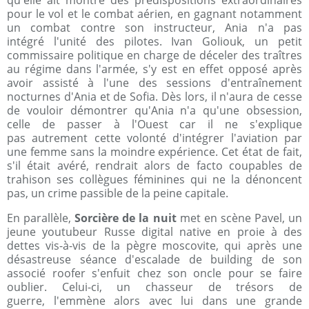
qu'elle ait montré des prédispositions extraordinaires
pour le vol et le combat aérien, en gagnant notamment
un combat contre son instructeur, Ania n'a pas
intégré l'unité des pilotes. Ivan Goliouk, un petit
commissaire politique en charge de déceler des traîtres
au régime dans l'armée, s'y est en effet opposé après
avoir assisté à l'une des sessions d'entraînement
nocturnes d'Ania et de Sofia. Dès lors, il n'aura de cesse
de vouloir démontrer qu'Ania n'a qu'une obsession,
celle de passer à l'Ouest car il ne s'explique
pas autrement cette volonté d'intégrer l'aviation par
une femme sans la moindre expérience. Cet état de fait,
s'il était avéré, rendrait alors de facto coupables de
trahison ses collègues féminines qui ne la dénoncent
pas, un crime passible de la peine capitale.
En parallèle,
Sorcière de la nuit
met en scène Pavel, un
jeune youtubeur Russe digital native en proie à des
dettes vis-à-vis de la pègre moscovite, qui après une
désastreuse séance d'escalade de building de son
associé roofer s'enfuit chez son oncle pour se faire
oublier. Celui-ci, un chasseur de trésors de
guerre, l'emmène alors avec lui dans une grande