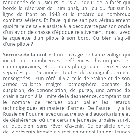
randonnée de plusieurs jours au coeur de la forêt qui
borde le réservoir de Tsimliansk, un lieu qui fut sur la
ligne de front en 1943 et le théâtre de nombreux
combats aériens. Et Pavel qui ne sait pas véritablement
quoi faire de sa vie assiste à la découverte par son oncle
d'un avion de chasse d'époque relativement intact, avec
le squelette d'un pilote à son bord. Ou bien s'agit-il
d'une pilote ?
Sorcière de la nuit
est un ouvrage de haute voltige qui
inclut de nombreuses références historiques et
contemporaines, et qui nous plonge dans deux Russie
séparées par 75 années, toutes deux magnifiquement
renseignées. D'un côté, il y a celle de Staline et de son
armée vaillante malgré l'atmosphère pesante de
suspicion, de dénonciation, de purge, une armée de
chair à canon à la limite de la déshérence, comptant sur
le nombre de recrues pour pallier les retards
technologiques en matière d'armes. De l'autre, il y a la
Russie de Poutine, avec un autre style d'autoritarisme et
de déshérence, où une certaine jeunesse urbaine survit
au quotidien, sans rêver d'avenir. Ce parallèle entre
deux présents immédiats met en opposition des jeunes