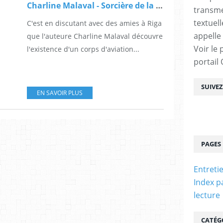
Charline Malaval - Sorcière de la nuit
transme
textuel
C'est en discutant avec des amies à Riga
appelle
que l'auteure Charline Malaval découvre
Voir le 
l'existence d'un corps d'aviation...
portail
SUIVE
EN SAVOIR PLUS
PAGES
Entreti
Index p
lecture
CATÉG