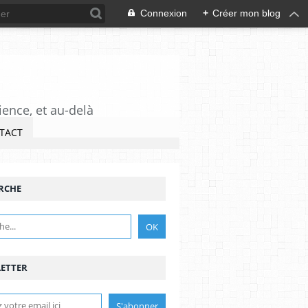
Connexion
+
Créer mon blog
ience, et au-delà
TACT
RCHE
ETTER