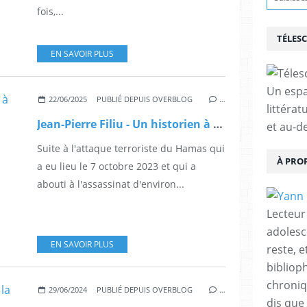
fois,...
TÉLES
EN SAVOIR PLUS
Un espa
22/06/2025
PUBLIÉ DEPUIS OVERBLOG
…
littérat
Jean-Pierre Filiu - Un historien à Gaza
et au-d
Suite à l'attaque terroriste du Hamas qui
À PRO
a eu lieu le 7 octobre 2023 et qui a
abouti à l'assassinat d'environ...
Lecteur
adolesc
EN SAVOIR PLUS
reste, 
bibliop
chroniqu
29/06/2024
PUBLIÉ DEPUIS OVERBLOG
…
dis que 