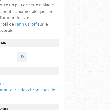
ttre un peu de cette maladie
lement transmissible que l'on
 l'amour du livre
profil de
Yann Caroff
sur le
 Overblog
Z-MOI
ens
ar auteur.e des chroniques de
ORIES