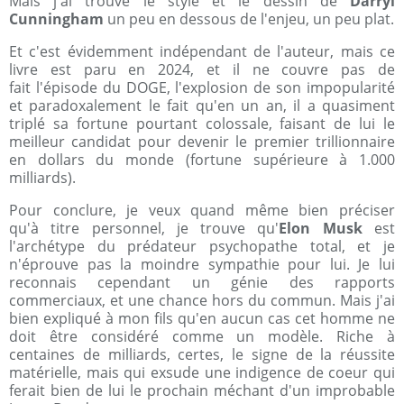
Mais j'ai trouvé le style et le dessin de
Darryl
Cunningham
un peu en dessous de l'enjeu, un peu plat.
Et c'est évidemment indépendant de l'auteur, mais ce
livre est paru en 2024, et il ne couvre pas de
fait l'épisode du DOGE, l'explosion de son impopularité
et paradoxalement le fait qu'en un an, il a quasiment
triplé sa fortune pourtant colossale, faisant de lui le
meilleur candidat pour devenir le premier trillionnaire
en dollars du monde (fortune supérieure à 1.000
milliards).
Pour conclure, je veux quand même bien préciser
qu'à titre personnel, je trouve qu'
Elon Musk
est
l'archétype du prédateur psychopathe total, et je
n'éprouve pas la moindre sympathie pour lui. Je lui
reconnais cependant un génie des rapports
commerciaux, et une chance hors du commun. Mais j'ai
bien expliqué à mon fils qu'en aucun cas cet homme ne
doit être considéré comme un modèle. Riche à
centaines de milliards, certes, le signe de la réussite
matérielle, mais qui exsude une indigence de coeur qui
ferait bien de lui le prochain méchant d'un improbable