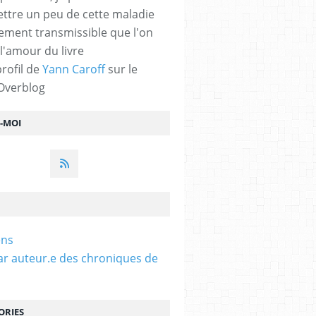
ttre un peu de cette maladie
lement transmissible que l'on
 l'amour du livre
profil de
Yann Caroff
sur le
 Overblog
Z-MOI
ens
ar auteur.e des chroniques de
ORIES