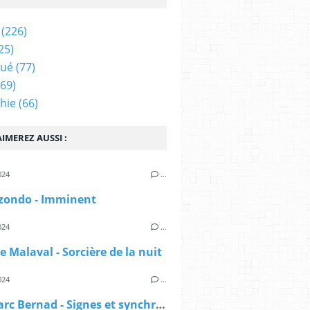
(226)
25)
qué
(77)
69)
hie
(66)
IMEREZ AUSSI :
024
…
izondo - Imminent
024
…
e Malaval - Sorcière de la nuit
024
…
Jean-Marc Bernad - Signes et synchronicités