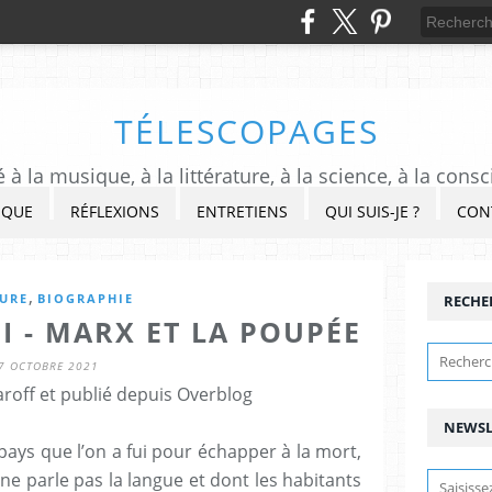
TÉLESCOPAGES
à la musique, à la littérature, à la science, à la consc
IQUE
RÉFLEXIONS
ENTRETIENS
QUI SUIS-JE ?
CON
,
TURE
BIOGRAPHIE
RECHE
 - MARX ET LA POUPÉE
7 OCTOBRE 2021
roff et publié depuis Overblog
NEWSL
ays que l’on a fui pour échapper à la mort,
 ne parle pas la langue et dont les habitants