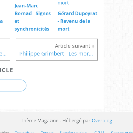
Jean-Marc
Bernad - Signes
Gérard Dupeyrat
la
et
- Revenu de la
synchronicités
mort
Santiago Amigorena - Le Premier Exil
Philippe Grimbert - Les morts ne nous aiment plus
ICLE
Thème Magazine - Hébergé par
Overblog
erblog
Top articles
Contact
Signaler un abus
C.G.U.
Cookies et d