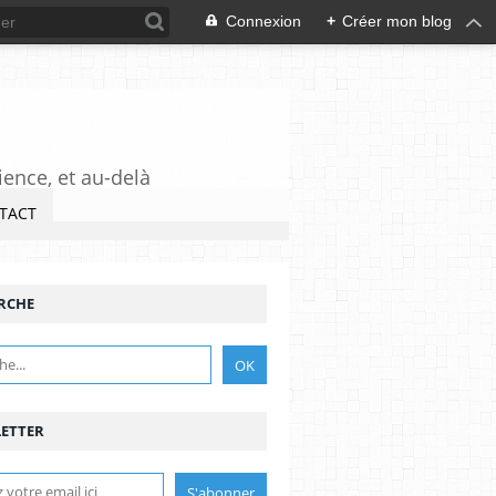
Connexion
+
Créer mon blog
ience, et au-delà
TACT
RCHE
ETTER