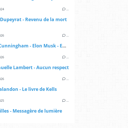
024
…
Dupeyrat - Revenu de la mort
026
…
Darryl Cunningham - Elon Musk - Enquête sur un nouveau maître du monde
026
…
elle Lambert - Aucun respect
026
…
alandon - Le livre de Kells
025
…
illes - Messagère de lumière