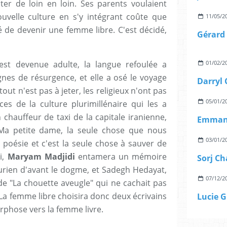
ter de loin en loin. Ses parents voulaient
uvelle culture en s'y intégrant coûte que
11/05/2
ité de devenir une femme libre. C'est décidé,
Gérard 
 est devenue adulte, la langue refoulée a
01/02/2
es de résurgence, et elle a osé le voyage
tout n'est pas à jeter, les religieux n'ont pas
05/01/2
ces de la culture plurimillénaire qui les a
chauffeur de taxi de la capitale iranienne,
Emmanu
"Ma petite dame, la seule chose que nous
03/01/2
 poésie et c'est la seule chose à sauver de
i,
Maryam Madjidi
entamera un mémoire
Sorj Ch
rien d'avant le dogme, et Sadegh Hedayat,
07/12/2
 de "La chouette aveugle" qui ne cachait pas
La femme libre choisira donc deux écrivains
Lucie G
phose vers la femme livre.