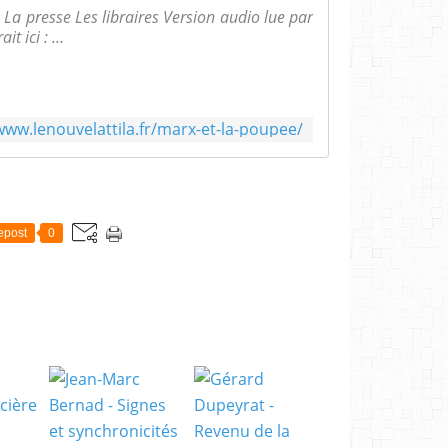
 La presse Les libraires Version audio lue par
t ici : ...
www.lenouvelattila.fr/marx-et-la-poupee/
epost
0