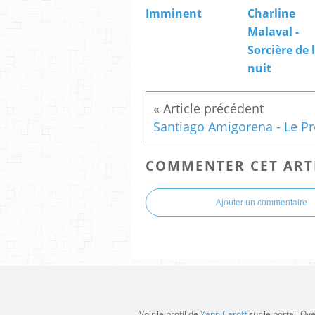
Imminent
Charline
Malaval -
Sorcière de 
nuit
COMMENTER CET ART
Ajouter un commentaire
Voir le profil de
Yann Caroff
sur le portail Ov