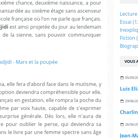
euxième chance, deuxième naissance, a pour
ansardée au sixième étage sans ascenseur
Lecture
ole française où l’on ne parle que français.
Essai
(1
idi
est ainsi projetée du jour au lendemain
Inexpli
te de la sienne, sans pouvoir communiquer
Fiction
(
Biograp
VOUS A
05/09/2
 elle fera d’abord face dans le mutisme, y
Luis El
option deviendra compréhensible pour elle.
ançais en gestation, elle rompra la poche du
29/06/2
même par voix haute, capable de s'exprimer
Charlin
surprise générale. Dès lors, elle n'aura de
e pour oublier le perse, qui deviendra sa
26/06/2
ns le livre par une femme spectre sans âge