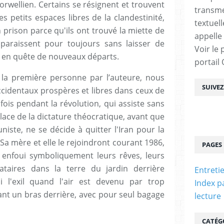
orwellien. Certains se résignent et trouvent
transme
 petits espaces libres de la clandestinité,
textuel
prison parce qu'ils ont trouvé la miette de
appelle
paraissent pour toujours sans laisser de
Voir le 
ent en quête de nouveaux départs.
portail
 la première personne par l’auteure, nous
SUIVE
cidentaux prospères et libres dans ceux de
 fois pendant la révolution, qui assiste sans
ace de la dictature théocratique, avant que
ste, ne se décide à quitter l'Iran pour la
Sa mère et elle le rejoindront courant 1986,
PAGES
e enfoui symboliquement leurs rêves, leurs
tataires dans la terre du jardin derrière
Entreti
i l'exil quand l'air est devenu par trop
Index p
vant un bras derrière, avec pour seul bagage
lecture
CATÉG