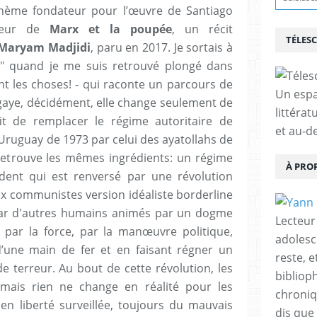
thème fondateur pour l’œuvre de Santiago
oeur de
Marx et la poupée
, un récit
TÉLES
Maryam Madjidi
, paru en 2017. Je sortais à
il" quand je me suis retrouvé plongé dans
ent les choses! - qui raconte un parcours de
Un espa
bégaye, décidément, elle change seulement de
littérat
it de remplacer le régime autoritaire de
et au-d
l'Uruguay de 1973 par celui des ayatollahs de
n retrouve les mêmes ingrédients: un régime
À PRO
dent qui est renversé par une révolution
x communistes version idéaliste borderline
 par d'autres humains animés par un dogme
Lecteur
 par la force, par la manœuvre politique,
adolesc
d’une main de fer et en faisant régner un
reste, 
de terreur. Au bout de cette révolution, les
bibliop
 mais rien ne change en réalité pour les
chroniqu
en liberté surveillée, toujours du mauvais
dis que 