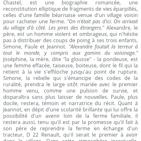
Chastel, est une biographie romancée, une
reconstitution elliptique de fragments de vies éparpillés,
celles d'une famille béarnaise venue d'un village voisin
pour racheter une ferme.
"On n'était pas d'ici. On arrivait
du village d'à côté. Les pires des étrangers."
Alexandre, le
père, est un homme violent et ombrageux, qui n'hésite
pas à distribuer des coups de poing à ses trois enfants,
Simone, Paule et Jeannot.
"Alexandre foutait la terreur à
tout le monde, y compris aux gamins du voisinage."
Joséphine, la mère, dite "la glousse" - la pondeuse, est
une femme effacée, taiseuse, boiteuse, dont le fil qui la
retient à la vie s'effiloche jusqu'au point de rupture.
Simone, la rebelle qui s'émancipe des codes de la
ruralité, prendra le large sitôt mariée avec le premier
homme venu, comme une pulsion de survie, et
disparaîtra sans plus laisser de nouvelles. Paule, plus
docile, restera, témoin et narratrice du récit. Quant à
Jeannot, en dépit d'une scolarité brillante qui lui offre la
possibilité d'un avenir loin de la ferme familiale, il
restera aussi, tenu qu'il est par la promesse qu'il fait à
son père de reprendre la ferme en échange d'un
tracteur, D 22 Renault, qu'il serait le premier à avoir