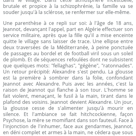
dans le village. Dans cette atmosphère incestuelle,
brutale et propice à la schizophrénie, la famille va se
souder jusqu'à la sclérose, se renfermer sur elle-même.
Une parenthèse à ce repli sur soi: à l'âge de 18 ans,
Jeannot, devançant l'appel, part en Algérie effectuer son
service militaire, après que la fille qu'il a mise enceinte
quitte le village sans laisser de trace. Une ellipse entre
deux traversées de la Méditerranée, à peine ponctuée
de passages au bordel et de football viril sous un soleil
de plomb. Et de séquences refoulées dont ne subsistent
que quelques mots: "fellaghas", "gégène", "ratonnades".
Un retour précipité: Alexandre s'est pendu. La glousse
est la première à sombrer dans la folie, confondant
Jeannot avec Alexandre. Puis avec les années, c'est la
raison de Jeannot qui flanche à son tour. L'homme se
fait violent, menaçant, le fusil à la main, tirant dans le
plafond des voisins. Jeannot devient Alexandre. Un jour,
la glousse cesse de s'alimenter jusqu'à mourir en
silence. Et l'ambiance se fait hitchcockienne, façon
Psychose, la mère se momifiant dans son fauteuil. Face à
l'injonction de l'inhumer, face aux gendarmes, Jeannot,
en déni complet et armes à la main, ne cédera que sous