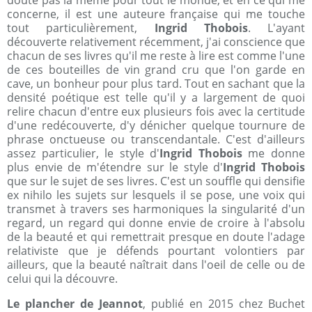
doute pas la même pour tout le monde, et en ce qui me
concerne, il est une auteure française qui me touche
tout particulièrement,
Ingrid Thobois
. L'ayant
découverte relativement récemment, j'ai conscience que
chacun de ses livres qu'il me reste à lire est comme l'une
de ces bouteilles de vin grand cru que l'on garde en
cave, un bonheur pour plus tard. Tout en sachant que la
densité poétique est telle qu'il y a largement de quoi
relire chacun d'entre eux plusieurs fois avec la certitude
d'une redécouverte, d'y dénicher quelque tournure de
phrase onctueuse ou transcendantale. C'est d'ailleurs
assez particulier, le style d'
Ingrid Thobois
me donne
plus envie de m'étendre sur le style d'
Ingrid Thobois
que sur le sujet de ses livres. C'est un souffle qui densifie
ex nihilo les sujets sur lesquels il se pose, une voix qui
transmet à travers ses harmoniques la singularité d'un
regard, un regard qui donne envie de croire à l'absolu
de la beauté et qui remettrait presque en doute l'adage
relativiste que je défends pourtant volontiers par
ailleurs, que la beauté naîtrait dans l'oeil de celle ou de
celui qui la découvre.
Le plancher de Jeannot
, publié en 2015 chez Buchet