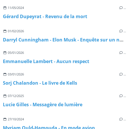
11/05/2024
…
Gérard Dupeyrat - Revenu de la mort
01/02/2026
…
Darryl Cunningham - Elon Musk - Enquête sur un nouveau maître du monde
05/01/2026
…
Emmanuelle Lambert - Aucun respect
03/01/2026
…
Sorj Chalandon - Le livre de Kells
07/12/2025
…
Lucie Gilles - Messagère de lumière
27/10/2024
…
Myriam Ould-Hamouda - En mode avion