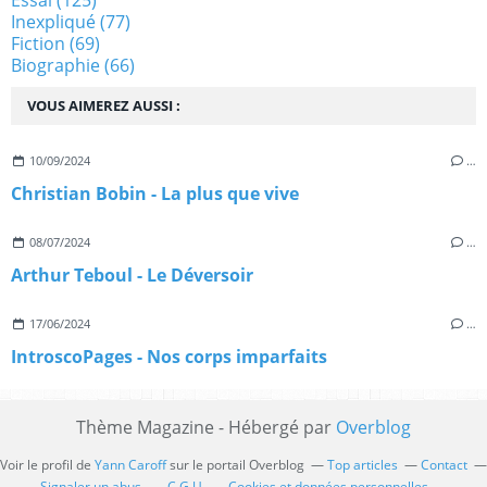
Inexpliqué
(77)
Fiction
(69)
Biographie
(66)
VOUS AIMEREZ AUSSI :
10/09/2024
…
Christian Bobin - La plus que vive
08/07/2024
…
Arthur Teboul - Le Déversoir
17/06/2024
…
IntroscoPages - Nos corps imparfaits
Thème Magazine - Hébergé par
Overblog
Voir le profil de
Yann Caroff
sur le portail Overblog
Top articles
Contact
Signaler un abus
C.G.U.
Cookies et données personnelles