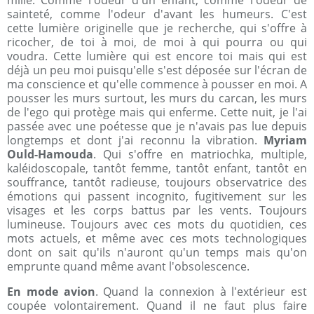
mille. Comme l'odeur d'un enfant, comme l'odeur de
sainteté, comme l'odeur d'avant les humeurs. C'est
cette lumière originelle que je recherche, qui s'offre à
ricocher, de toi à moi, de moi à qui pourra ou qui
voudra. Cette lumière qui est encore toi mais qui est
déjà un peu moi puisqu'elle s'est déposée sur l'écran de
ma conscience et qu'elle commence à pousser en moi. A
pousser les murs surtout, les murs du carcan, les murs
de l'ego qui protège mais qui enferme. Cette nuit, je l'ai
passée avec une poétesse que je n'avais pas lue depuis
longtemps et dont j'ai reconnu la vibration.
Myriam
Ould-Hamouda
. Qui s'offre en matriochka, multiple,
kaléidoscopale, tantôt femme, tantôt enfant, tantôt en
souffrance, tantôt radieuse, toujours observatrice des
émotions qui passent incognito, fugitivement sur les
visages et les corps battus par les vents. Toujours
lumineuse. Toujours avec ces mots du quotidien, ces
mots actuels, et même avec ces mots technologiques
dont on sait qu'ils n'auront qu'un temps mais qu'on
emprunte quand même avant l'obsolescence.
En mode avion
. Quand la connexion à l'extérieur est
coupée volontairement. Quand il ne faut plus faire