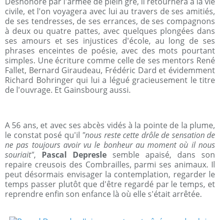
Déshonoré par l'armée de plein gré, il retournera à la vie
civile, et l'on voyagera avec lui au travers de ses amitiés,
de ses tendresses, de ses errances, de ses compagnons
à deux ou quatre pattes, avec quelques plongées dans
ses amours et ses injustices d'école, au long de ses
phrases enceintes de poésie, avec des mots pourtant
simples. Une écriture comme celle de ses mentors René
Fallet, Bernard Giraudeau, Frédéric Dard et évidemment
Richard Bohringer qui lui a légué gracieusement le titre
de l'ouvrage. Et Gainsbourg aussi.
A 56 ans, et avec ses abcès vidés à la pointe de la plume,
le constat posé qu'il
"nous reste cette drôle de sensation de
ne pas toujours avoir vu le bonheur au moment où il nous
souriait"
,
Pascal Depresle
semble apaisé, dans son
repaire creusois des Combrailles, parmi ses animaux. Il
peut désormais envisager la contemplation, regarder le
temps passer plutôt que d'être regardé par le temps, et
reprendre enfin son enfance là où elle s'était arrêtée.