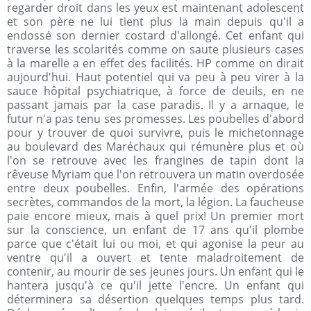
regarder droit dans les yeux est maintenant adolescent
et son père ne lui tient plus la main depuis qu'il a
endossé son dernier costard d'allongé. Cet enfant qui
traverse les scolarités comme on saute plusieurs cases
à la marelle a en effet des facilités. HP comme on dirait
aujourd'hui. Haut potentiel qui va peu à peu virer à la
sauce hôpital psychiatrique, à force de deuils, en ne
passant jamais par la case paradis. Il y a arnaque, le
futur n'a pas tenu ses promesses. Les poubelles d'abord
pour y trouver de quoi survivre, puis le michetonnage
au boulevard des Maréchaux qui rémunère plus et où
l'on se retrouve avec les frangines de tapin dont la
rêveuse Myriam que l'on retrouvera un matin overdosée
entre deux poubelles. Enfin, l'armée des opérations
secrètes, commandos de la mort, la légion. La faucheuse
paie encore mieux, mais à quel prix! Un premier mort
sur la conscience, un enfant de 17 ans qu'il plombe
parce que c'était lui ou moi, et qui agonise la peur au
ventre qu'il a ouvert et tente maladroitement de
contenir, au mourir de ses jeunes jours. Un enfant qui le
hantera jusqu'à ce qu'il jette l'encre. Un enfant qui
déterminera sa désertion quelques temps plus tard.