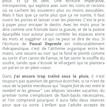
poux. Et ça se sent. Une écriture impérative,
introspective, qui explore avec soin les coins et recoins
où se cachent les souvenirs plus ou moins avouables.
Mais il faut que ça sorte plus que ça ne suinte, il faut
ouvrir les portes et laisser crier les plaintes. C'est le prix
à payer pour enrayer le destin. Avec les mots pour le
dire comme une frontale dans la gueule, et de la poésie
éparpillée tout autour pour combler les espaces entre
les mots et suggérer ce qui ne peut se dire de visu. Si
l'écriture de
Pascal Depresle
est indiscutablement
thérapeutique, c'est de l'alchimie organique entre les
mains, une oeuvre au noir qui te fond le plomb comme
au sortir d'un canon de Famas, te fait sentir le souffle du
soufre, tandis que s'écoule le vif-argent qui te plantera
un pal en or en plein coeur.
Dans
J'ai encore trop traîné sous la pluie
, il n'est
toujours pas question de genoux écorchés, si ce n'est de
ceux de la petite merdeuse qui
"respire fort du nez entre le
nombril et les genoux"
. Les ellipses laissées vacantes du
premier tome s'emplissent de flash-backs nécessaires,
et l'on comprend pourquoi il aura fallu deux séances
pour que ça sorte. L'enfant que l'adulte accepte de