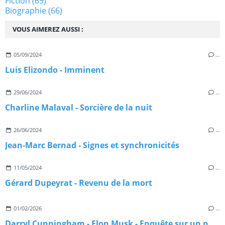
Fiction
(69)
Biographie
(66)
VOUS AIMEREZ AUSSI :
05/09/2024
…
Luis Elizondo - Imminent
29/06/2024
…
Charline Malaval - Sorcière de la nuit
26/06/2024
…
Jean-Marc Bernad - Signes et synchronicités
11/05/2024
…
Gérard Dupeyrat - Revenu de la mort
01/02/2026
…
Darryl Cunningham - Elon Musk - Enquête sur un nouveau maître du monde