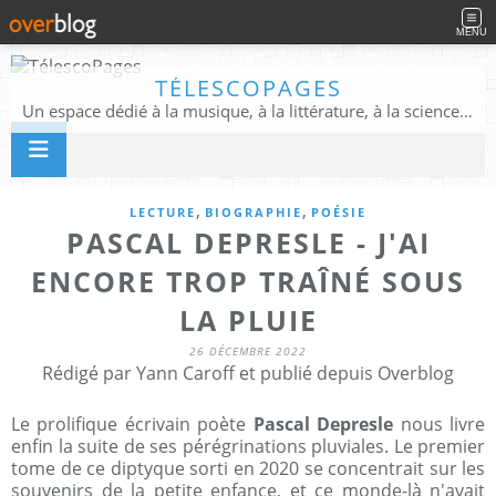
MENU
TÉLESCOPAGES
Un espace dédié à la musique, à la littérature, à la science, à la conscience, et au-delà
,
,
LECTURE
BIOGRAPHIE
POÉSIE
PASCAL DEPRESLE - J'AI
ENCORE TROP TRAÎNÉ SOUS
LA PLUIE
26 DÉCEMBRE 2022
Rédigé par Yann Caroff et publié depuis Overblog
Le prolifique écrivain poète
Pascal Depresle
nous livre
enfin la suite de ses pérégrinations pluviales. Le premier
tome de ce diptyque sorti en 2020 se concentrait sur les
souvenirs de la petite enfance, et ce monde-là n'avait