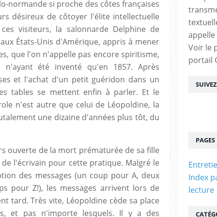
nglo-normande si proche des côtes françaises
transme
rs désireux de côtoyer l'élite intellectuelle
textuel
ces visiteurs, la salonnarde Delphine de
appelle
r aux États-Unis d'Amérique, appris à mener
Voir le 
s, que l'on n'appelle pas encore spiritisme,
portail
c n'ayant été inventé qu'en 1857. Après
ses et l'achat d'un petit guéridon dans un
SUIVE
les tables se mettent enfin à parler. Et le
ole n'est autre que celui de Léopoldine, la
talement une dizaine d'années plus tôt, du
PAGES
rs ouverte de la mort prématurée de sa fille
t de l'écrivain pour cette pratique. Malgré le
Entreti
eption des messages (un coup pour A, deux
Index p
ups pour Z!), les messages arrivent lors de
lecture
t tard. Très vite, Léopoldine cède sa place
, et pas n'importe lesquels. Il y a des
CATÉG