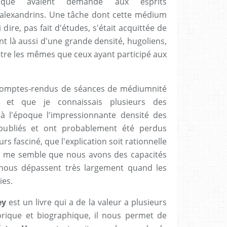
poque avaient demandé aux esprits
alexandrins. Une tâche dont cette médium
 dire, pas fait d'études, s'était acquittée de
nt là aussi d'une grande densité, hugoliens,
'être les mêmes que ceux ayant participé aux
 comptes-rendus de séances de médiumnité
t et que je connaissais plusieurs des
é à l'époque l'impressionnante densité des
 publiés et ont probablement été perdus
rs fasciné, que l'explication soit rationnelle
il me semble que nous avons des capacités
i nous dépassent très largement quand les
ies.
ey
est un livre qui a de la valeur a plusieurs
orique et biographique, il nous permet de