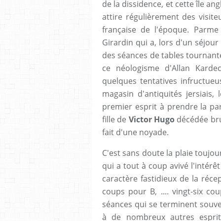
de la dissidence, et cette île a
attire régulièrement des visiteu
française de l'époque. Parme 
Girardin qui a, lors d'un séjou
des séances de tables tournante
ce néologisme d'Allan Karde
quelques tentatives infructueu
magasin d'antiquités jersiais, 
premier esprit à prendre la par
fille de
Victor Hugo
décédée bru
fait d'une noyade.
C'est sans doute la plaie toujou
qui a tout à coup avivé l'intérê
caractère fastidieux de la réc
coups pour B, .... vingt-six co
séances qui se terminent souven
à de nombreux autres esprits