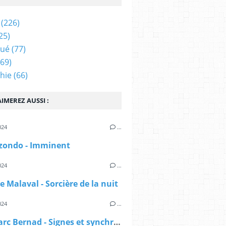
(226)
25)
qué
(77)
69)
hie
(66)
IMEREZ AUSSI :
024
…
izondo - Imminent
024
…
e Malaval - Sorcière de la nuit
024
…
Jean-Marc Bernad - Signes et synchronicités