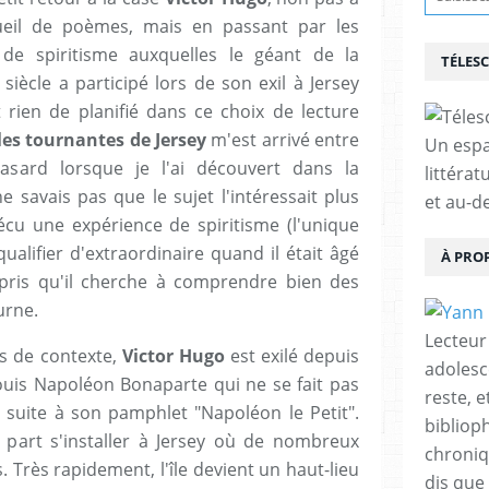
eil de poèmes, mais en passant par les
de spiritisme auxquelles le géant de la
TÉLES
siècle a participé lors de son exil à Jersey
t rien de planifié dans ce choix de lecture
les tournantes de Jersey
m'est arrivé entre
Un espa
sard lorsque je l'ai découvert dans la
littérat
 savais pas que le sujet l'intéressait plus
et au-d
cu une expérience de spiritisme (l'unique
ualifier d'extraordinaire quand il était âgé
À PRO
rpris qu'il cherche à comprendre bien des
urne.
Lecteur
s de contexte,
Victor Hugo
est exilé depuis
adolesc
ouis Napoléon Bonaparte qui ne se fait pas
reste, 
t suite à son pamphlet "Napoléon le Petit".
bibliop
l part s'installer à Jersey où de nombreux
chroniqu
s. Très rapidement, l'île devient un haut-lieu
dis que 