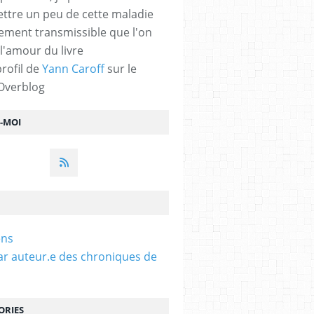
ttre un peu de cette maladie
lement transmissible que l'on
 l'amour du livre
profil de
Yann Caroff
sur le
 Overblog
Z-MOI
ens
ar auteur.e des chroniques de
ORIES