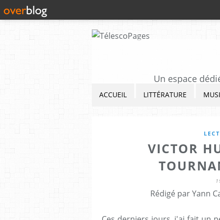
Un espace dédié 
ACCUEIL
LITTÉRATURE
MUS
LEC
VICTOR HU
TOURNAN
1
Rédigé par Yann Ca
Ces derniers jours, j'ai fait un 