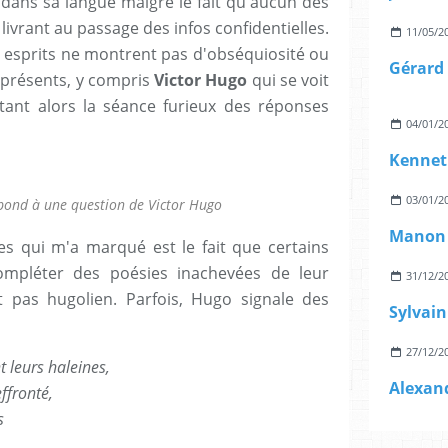
 dans sa langue malgré le fait qu'aucun des
n livrant au passage des infos confidentielles.
11/05/2
s esprits ne montrent pas d'obséquiosité ou
Gérard 
 présents, y compris
Victor Hugo
qui se voit
ant alors la séance furieux des réponses
04/01/2
Kennet
03/01/2
épond à une question de Victor Hugo
s qui m'a marqué est le fait que certains
ompléter des poésies inachevées de leur
31/12/2
t pas hugolien. Parfois, Hugo signale des
27/12/2
t leurs haleines,
effronté,
s