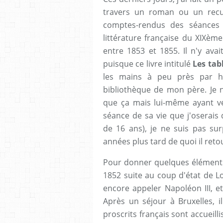
travers un roman ou un recu
comptes-rendus des séances 
littérature française du XIXème 
entre 1853 et 1855. Il n'y avai
puisque ce livre intitulé
Les tab
les mains à peu près par ha
bibliothèque de mon père. Je ne
que ça mais lui-même ayant vé
séance de sa vie que j'oserais q
de 16 ans), je ne suis pas su
années plus tard de quoi il reto
Pour donner quelques élément
1852 suite au coup d'état de L
encore appeler Napoléon III, e
Après un séjour à Bruxelles, i
proscrits français sont accueilli