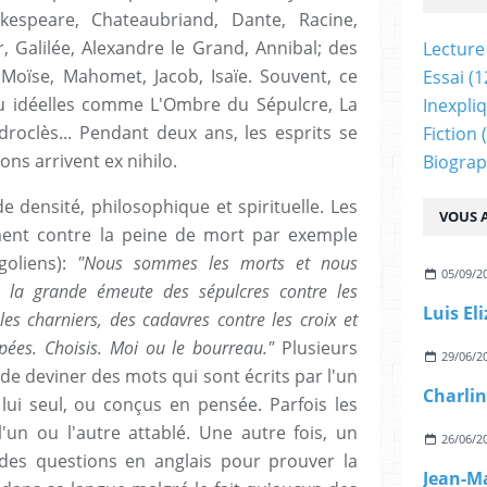
kespeare, Chateaubriand, Dante, Racine,
, Galilée, Alexandre le Grand, Annibal; des
Lecture
 Moïse, Mahomet, Jacob, Isaïe. Souvent, ce
Essai
(1
ou idéelles comme L'Ombre du Sépulcre, La
Inexpli
droclès... Pendant deux ans, les esprits se
Fiction
(
ons arrivent ex nihilo.
Biograp
 densité, philosophique et spirituelle. Les
VOUS A
ement contre la peine de mort par exemple
goliens):
"Nous sommes les morts et nous
05/09/2
la grande émeute des sépulcres contre les
Luis El
les charniers, des cadavres contre les croix et
pées. Choisis. Moi ou le bourreau."
Plusieurs
29/06/2
i de deviner des mots qui sont écrits par l'un
Charlin
lui seul, ou conçus en pensée. Parfois les
l'un ou l'autre attablé. Une autre fois, un
26/06/2
 des questions en anglais pour prouver la