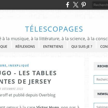
TÉLESCOPAGES
à la musique, à la littérature, à la science, à la consc
IQUE
RÉFLEXIONS
ENTRETIENS
QUI SUIS-JE ?
CON
,
TURE
INEXPLIQUÉ
RECHE
GO - LES TABLES
TES DE JERSEY
9 DÉCEMBRE 2022
NEWSL
roff et publié depuis Overblog
petit retour à la case
Victor Hugo
, non pas à