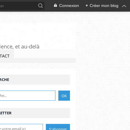
Connexion
+
Créer mon blog
ience, et au-delà
TACT
RCHE
ETTER