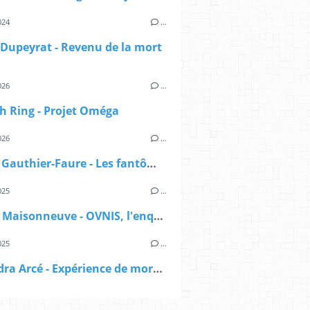
024
…
Dupeyrat - Revenu de la mort
026
…
h Ring - Projet Oméga
026
…
Manon Gauthier-Faure - Les fantômes du lac
025
…
Sylvain Maisonneuve - OVNIS, l'enquête déclassifiée
025
…
Alexandra Arcé - Expérience de mort imminente - L'approche jungienne