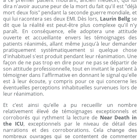
a ce premier patient mourant, ancien médecin, qui lui
dira n'avoir aucune peur de la mort du fait qu'il est "déjà
mort deux fois" pendant la seconde guerre mondiale, et
qui lui racontera ses deux EMI. Dès lors,
Laurin Bellg
se
dit que la réalité est peut-être plus complexe qu'il n'y
paraît. En conséquence, elle adoptera une attitude
ouverte et accueillante envers les témoignages des
patients réanimés, allant même jusqu'à leur demander
pratiquement systématiquement si quelque chose
d'inhabituel s'est produit pendant leur réanimation. Une
façon de ne pas trop en dire pour ne pas se départir de
son attitude professionnelle, tout en invitant le patient à
témoigner dans l'affirmative en donnant le signal qu'elle
est à leur écoute, y compris pour ce qui concerne les
éventuelles perceptions inhabituelles survenues lors de
leur réanimation.
Et c’est ainsi qu’elle a pu recueillir un nombre
relativement élevé de témoignages exceptionnels et
corroborés qui rythment la lecture de
Near Death in
the ICU
, exceptionnels par le niveau de détail des
narrations et des corroborations. Cela
change des
nombreux ouvrages qui se contentent de commenter