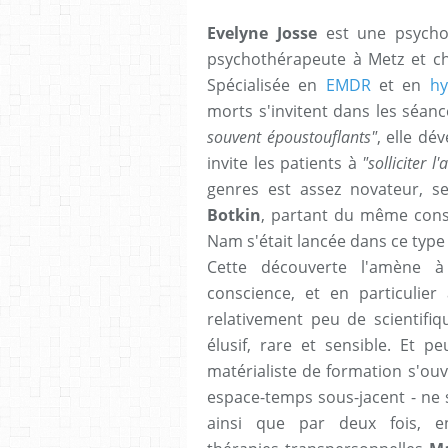
Evelyne Josse
est une psychol
psychothérapeute à Metz et cha
Spécialisée en
EMDR
et en
hy
morts s'invitent dans les séa
souvent époustouflants"
, elle dé
invite les patients à
"solliciter l
genres est assez novateur, se
Botkin
, partant du même const
Nam s'était lancée dans ce type
Cette découverte l'amène à
conscience, et en particulier
relativement peu de scientifiq
élusif, rare et sensible. Et 
matérialiste de formation s'ouvr
espace-temps sous-jacent - ne s
ainsi que par deux fois, en