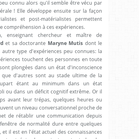
 peu connu alors qu'il semble être vécu par
rale ! Elle développe ensuite sur la façon
alistes et post-matérialistes permettent
de compréhension à ces expériences.
en, enseignant chercheur et maître de
rd
et sa doctorante
Maryne Mutis
dont le
 autre type d'expériences peu connues: la
xpériences touchent des personnes en toute
s sont plongées dans un état d'inconscience
 que d'autres sont au stade ultime de la
plupart étant au minimum dans un état
li ou dans un déficit cognitif extrême. Or il
ps avant leur trépas, quelques heures ou
ouvent un niveau conversationnel proche de
met de rétablir une communication depuis
fenêtre de normalité dure entre quelques
 et il est en l'état actuel des connaissances