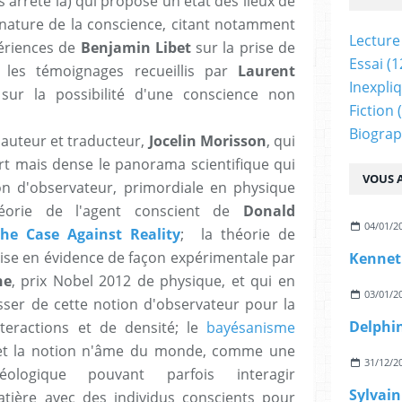
'arrête là) qui propose un état des lieux de
nature de la conscience, citant notamment
Lecture
périences de
Benjamin Libet
sur la prise de
Essai
(1
, les témoignages recueillis par
Laurent
Inexpli
sur la possibilité d'une conscience non
Fiction
(
Biograp
, auteur et traducteur,
Jocelin Morisson
, qui
t mais dense le panorama scientifique qui
VOUS A
on d'observateur, primordiale en physique
héorie de l'agent conscient de
Donald
04/01/2
he Case Against Reality
; la théorie de
se en évidence de façon expérimentale par
Kennet
he
, prix Nobel 2012 de physique, et qui en
03/01/2
ser de cette notion d'observateur pour la
nteractions et de densité; le
bayésanisme
et la notion n'âme du monde, comme une
31/12/2
léologique pouvant parfois interagir
tière avec des individus conscients pour