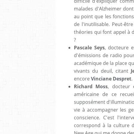
difficile d'expliquer com
malades d'Alzheimer don
au point que les fonctions
de l'inutilisable. Peut-êt
théories qui font appel à
?
Pascale Seys
, docteure e
d'émissions de radio pour
académique de la place qu
vivants du deuil, citant
J
encore
Vinciane Despret
.
Richard Moss
, docteur
américaine de ce recuei
supposément d'illuminatio
vie à accompagner les ge
conscience. C'est l'inter
correspond à la culture du
New Age qui me donne de