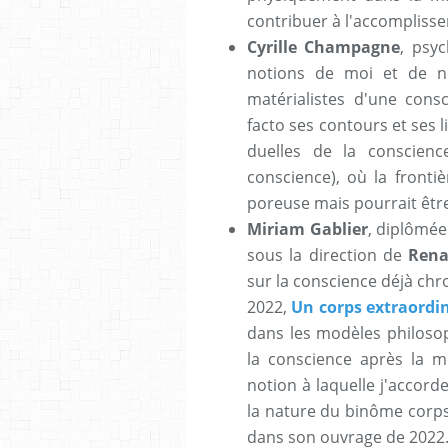
contribuer à l'accomplisse
Cyrille Champagne
, psy
notions de moi et de no
matérialistes d'une cons
facto ses contours et ses l
duelles de la conscienc
conscience), où la fronti
poreuse mais pourrait êtr
Miriam Gablier
, diplômée
sous la direction de
Rena
sur la conscience déjà chro
2022,
Un corps extraordi
dans les modèles philosop
la conscience après la 
notion à laquelle j'accord
la nature du binôme corps/
dans son ouvrage de 2022