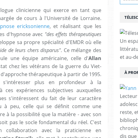
ogue clinicienne qui exerce en tant que
TÉLES
rgée de cours à l'Université de Lorraine.
pnose ericksonienne
, et réalisant que les
nces d'hypnose avec
"des effets thérapeutiques
Un espa
veloppe sa propre spécialité d'EMDR où elle
littérat
'aide de leurs chers disparus"
. Ce mélange des
et au-d
ule une équipe américaine, celle d'
Allan
at chez les vétérans de la guerre du Viet-
À PRO
 d'approche thérapeutique à partir de 1995.
 s'intéresser plus en profondeur à la
 à ces expériences subjectives auxquelles
Lecteur
ues s'intéressent du fait de leur caractère
adolesc
peu à peu, celle qui se définit comme une
reste, 
e à la possibilité que la matière - avec son
bibliop
oit pas le socle fondamental du réel. C'est
chroniqu
 collaboration avec la praticienne en
dis que 