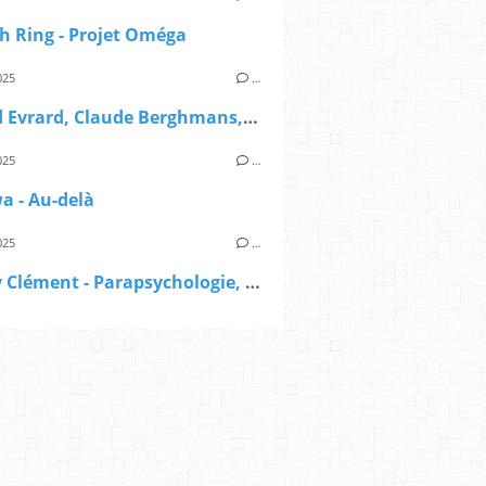
h Ring - Projet Oméga
025
…
Renaud Evrard, Claude Berghmans, Paul-Louis Rabeyron - Grand manuel de parapsychologie scientifique
025
…
wa - Au-delà
025
…
Mallory Clément - Parapsychologie, démystifier le pseudo-scepticisme