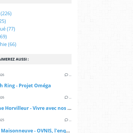
(226)
25)
qué
(77)
69)
hie
(66)
IMEREZ AUSSI :
026
…
h Ring - Projet Oméga
026
…
Delphine Horvilleur - Vivre avec nos morts
025
…
Sylvain Maisonneuve - OVNIS, l'enquête déclassifiée