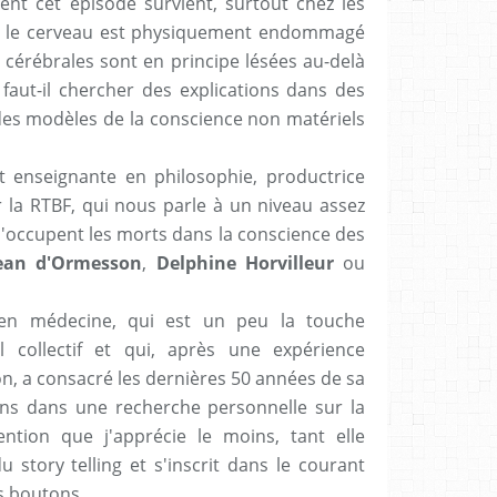
ment cet épisode survient, surtout chez les
t le cerveau est physiquement endommagé
 cérébrales sont en principe lésées au-delà
re faut-il chercher des explications dans des
 des modèles de la conscience non matériels
t enseignante en philosophie, productrice
 la RTBF, qui nous parle à un niveau assez
'occupent les morts dans la conscience des
ean d'Ormesson
,
Delphine Horvilleur
ou
 en médecine, qui est un peu la touche
l collectif et qui, après une expérience
n, a consacré les dernières 50 années de sa
ns dans une recherche personnelle sur la
vention que j'apprécie le moins, tant elle
 story telling et s'inscrit dans le courant
s boutons.