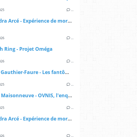
025
…
Alexandra Arcé - Expérience de mort imminente - L'approche jungienne
026
…
h Ring - Projet Oméga
026
…
Manon Gauthier-Faure - Les fantômes du lac
025
…
Sylvain Maisonneuve - OVNIS, l'enquête déclassifiée
025
…
Alexandra Arcé - Expérience de mort imminente - L'approche jungienne
026
…