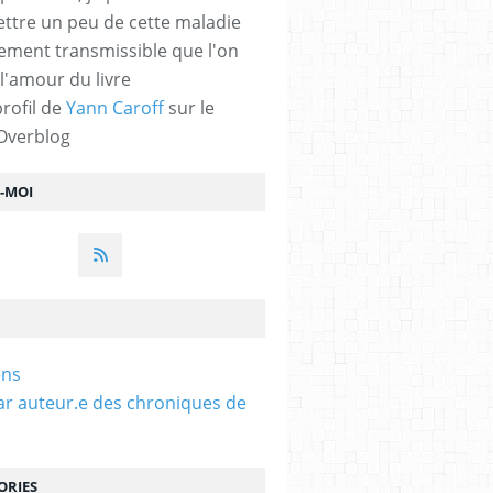
ttre un peu de cette maladie
lement transmissible que l'on
 l'amour du livre
profil de
Yann Caroff
sur le
 Overblog
Z-MOI
ens
ar auteur.e des chroniques de
ORIES