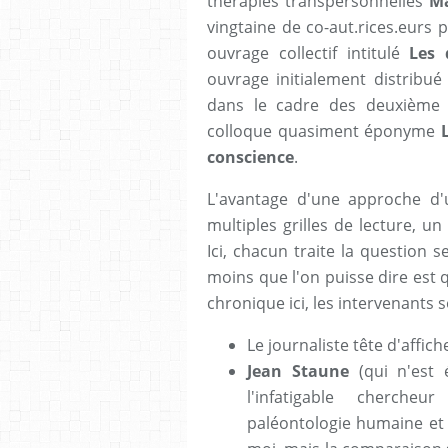
thérapies transpersonnelles
Ma
vingtaine de co-aut.rices.eurs 
ouvrage collectif intitulé
Les 
ouvrage initialement distribué
dans le cadre des deuxième 
colloque quasiment éponyme
conscience
.
L'avantage d'une approche d'u
multiples grilles de lecture, u
Ici, chacun traite la question s
moins que l'on puisse dire est q
chronique ici, les intervenants s
Le journaliste tête d'affic
Jean Staune
(qui n'est 
l'infatigable cherche
paléontologie humaine et