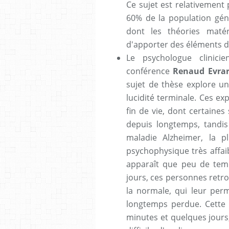
Ce sujet est relativement
60% de la population géné
dont les théories matéri
d'apporter des éléments 
Le psychologue clinici
conférence
Renaud Evra
sujet de thèse explore un
lucidité terminale. Ces e
fin de vie, dont certaine
depuis longtemps, tandis
maladie Alzheimer, la 
psychophysique très affaib
apparaît que peu de tem
jours, ces personnes retr
la normale, qui leur per
longtemps perdue. Cette 
minutes et quelques jours,