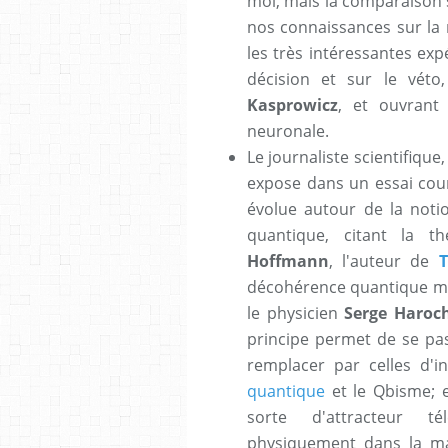
moi, mais la comparaison s
nos connaissances sur la 
les très intéressantes ex
décision et sur le véto
Kasprowicz
, et ouvrant 
neuronale.
Le journaliste scientifique
expose dans un essai cour
évolue autour de la noti
quantique, citant la t
Hoffmann
, l'auteur de
T
décohérence quantique mi
le physicien
Serge Haroc
principe permet de se pas
remplacer par celles d'i
quantique
et le Qbisme; 
sorte d'attracteur té
physiquement dans la ma