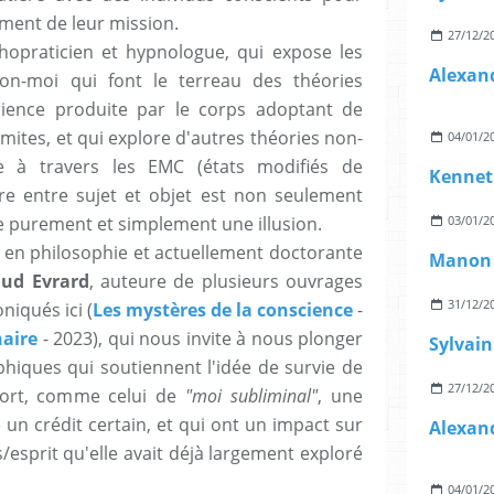
ment de leur mission.
27/12/2
chopraticien et hypnologue, qui expose les
n-moi qui font le terreau des théories
cience produite par le corps adoptant de
imites, et qui explore d'autres théories non-
04/01/2
e à travers les EMC (états modifiés de
Kennet
ère entre sujet et objet est non seulement
e purement et simplement une illusion.
03/01/2
 en philosophie et actuellement doctorante
ud Evrard
, auteure de plusieurs ouvrages
31/12/2
niqués ici (
Les mystères de la conscience
-
naire
- 2023), qui nous invite à nous plonger
hiques qui soutiennent l'idée de survie de
27/12/2
mort, comme celui de
"moi subliminal"
, une
e un crédit certain, et qui ont un impact sur
esprit qu'elle avait déjà largement exploré
.
04/01/2