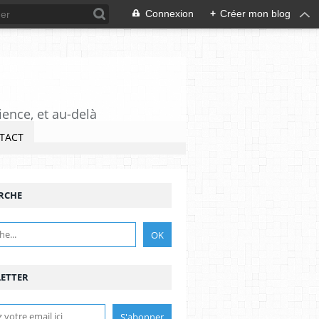
Connexion
+
Créer mon blog
ience, et au-delà
TACT
RCHE
ETTER