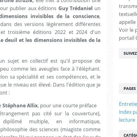
rtine Struzik
, elle met à contribution une
transme
pour publier aux éditions
Guy Trédaniel
un
textuel
dimensions invisibles de la conscience
,
appelle
 dans des versions légèrement différentes
Voir le 
et troisième éditions 2022 et 2024 d'un
portail
Le deuil et les dimensions invisibles de la
SUIVE
n sujet en collectif est qu'il propose de
n peu comme les aveugles face à l'éléphant.
elon sa spécialité et ses compétences, et le
ue le niveau est élevé. Dans l'édition que je
PAGES
ont :
Entreti
he
Stéphane Allix
, pour une courte préface
Index p
étrangement pas cité sur la couverture),
lecture
ur diplômé multiple, en informatique,
 philosophie des sciences (miagiste comme
CATÉG