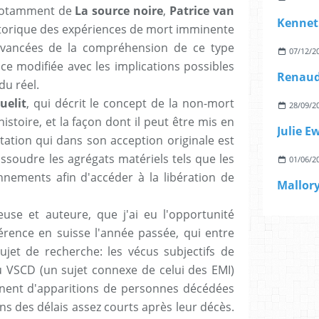
, notamment de
La source noire
,
Patrice van
Kennet
storique des expériences de mort imminente
avancées de la compréhension de ce type
07/12/2
ce modifiée avec les implications possibles
u réel.
uelit
, qui décrit le concept de la non-mort
28/09/2
stoire, et la façon dont il peut être mis en
Julie E
tation qui dans son acception originale est
ssoudre les agrégats matériels tels que les
01/06/2
nements afin d'accéder à la libération de
euse et auteure, que j'ai eu l'opportunité
érence en suisse l'année passée, qui entre
ujet de recherche: les vécus subjectifs de
 VSCD (un sujet connexe de celui des EMI)
nent d'apparitions de personnes décédées
s des délais assez courts après leur décès.