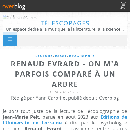
MENU
TÉLESCOPAGES
Un espace dédié à la musique, à la littérature, à la science, à la conscience, et au-delà
,
,
LECTURE
ESSAI
BIOGRAPHIE
RENAUD EVRARD - ON M'A
PARFOIS COMPARÉ À UN
ARBRE
13 NOVEMBRE 2023
Rédigé par Yann Caroff et publié depuis Overblog
Je sors tout juste de la lecture de l'écobiographie de
Jean-Marie Pelt
, parue en août 2023 aux
Editions de
l'Université de Lorraine
écrite par le psychologue
clinicien
Renaud Evrard
- passionné entre autres