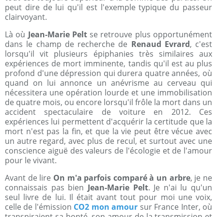
peut dire de lui qu'il est l'exemple typique du passeur
clairvoyant.
Là où
Jean-Marie Pelt
se retrouve plus opportunément
dans le champ de recherche de
Renaud Evrard
, c'est
lorsqu'il vit plusieurs épiphanies très similaires aux
expériences de mort imminente, tandis qu'il est au plus
profond d'une dépression qui durera quatre années, où
quand on lui annonce un anévrisme au cerveau qui
nécessitera une opération lourde et une immobilisation
de quatre mois, ou encore lorsqu'il frôle la mort dans un
accident spectaculaire de voiture en 2012. Ces
expériences lui permettent d'acquérir la certitude que la
mort n'est pas la fin, et que la vie peut être vécue avec
un autre regard, avec plus de recul, et surtout avec une
conscience aiguë des valeurs de l'écologie et de l'amour
pour le vivant.
Avant de lire
On m'a parfois comparé à un arbre
, je ne
connaissais pas bien
Jean-Marie Pelt
. Je n'ai lu qu'un
seul livre de lui. Il était avant tout pour moi une voix,
celle de l'émission
CO2 mon amour
sur France Inter, où
transpiraient sa bonté, son amour de la transmission et