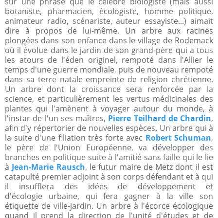
sur une phrase que le célèbre biologiste (mais aussi
botaniste, pharmacien, écologiste, homme politique,
animateur radio, scénariste, auteur essayiste...) aimait
dire à propos de lui-même. Un arbre aux racines
plongées dans son enfance dans le village de Rodemack
où il évolue dans le jardin de son grand-père qui a tous
les atours de l'éden originel, rempoté dans l'Allier le
temps d'une guerre mondiale, puis de nouveau rempoté
dans sa terre natale empreinte de religion chrétienne.
Un arbre dont la croissance sera renforcée par la
science, et particulièrement les vertus médicinales des
plantes qui l'amènent à voyager autour du monde, à
l'instar de l'un ses maîtres,
Pierre Teilhard de Chardin
,
afin d'y répertorier de nouvelles espèces. Un arbre qui à
la suite d'une filiation très forte avec
Robert Schuman
,
le père de l'Union Européenne, va développer des
branches en politique suite à l'amitié sans faille qui le lie
à
Jean-Marie Rausch
, le futur maire de Metz dont il est
catapulté premier adjoint à son corps défendant et à qui
il insufflera des idées de développement et
d'écologie urbaine, qui fera gagner à la ville son
étiquette de ville-jardin. Un arbre à l'écorce écologique
quand il prend la direction de l'unité d'études et de