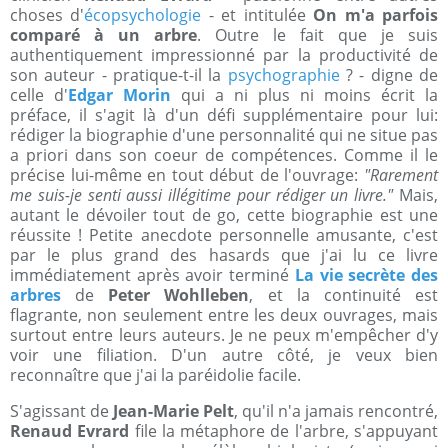
choses d'
écopsychologie
- et intitulée
On m'a parfois
comparé à un arbre
. Outre le fait que je suis
authentiquement impressionné par la productivité de
son auteur - pratique-t-il la
psychographie
? - digne de
celle d'
Edgar Morin
qui a ni plus ni moins écrit la
préface, il s'agit là d'un défi supplémentaire pour lui:
rédiger la biographie d'une personnalité qui ne situe pas
a priori dans son coeur de compétences. Comme il le
précise lui-même en tout début de l'ouvrage:
"Rarement
me suis-je senti aussi illégitime pour rédiger un livre."
Mais,
autant le dévoiler tout de go, cette biographie est une
réussite ! Petite anecdote personnelle amusante, c'est
par le plus grand des hasards que j'ai lu ce livre
immédiatement après avoir terminé
La vie secrète des
arbres
de
Peter Wohlleben
, et la continuité est
flagrante, non seulement entre les deux ouvrages, mais
surtout entre leurs auteurs. Je ne peux m'empêcher d'y
voir une filiation. D'un autre côté, je veux bien
reconnaître que j'ai la paréidolie facile.
S'agissant de
Jean-Marie Pelt
, qu'il n'a jamais rencontré,
Renaud Evrard
file la métaphore de l'arbre, s'appuyant