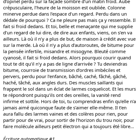
d’opinel perdu sur la façade sombre d’un matin froid. Aube 
crépusculaire, l’heure de la moisson est oubliée. Colonne 
minerve perdue dans l’espace d’un regard. Perdu dans un 
dédale de pourquoi ? Ca ne pleure pas mais ça y ressemble. Il 
fait si froid dedans. Et toi, belle et menaçante qui me supplie 
d’un regard de lui dire, de dire aux enfants, viens, on s’en va 
ailleurs. Là où il n’y a plus de but, de maison à crédit avec vue 
sur la merde. Là où il n’y a plus d’autoroutes, de bitume pour 
la pensée infertile, misandre et misogyne. Bleuté comme 
cyanosé, il fait si froid dedans. Alors pourquoi courir quand 
tout te dit qu’il n’y a pas de ligne d’arrivée ? Tu deviendras 
bitume, courroie de transmission d’ordres imbéciles et 
pervers, perdu pour l’enfance, bâché, caché, fâché, gâché, 
haché, tâché, aux angles durs. Des muscles saillants qui 
frappent le sol dans un éclat de larmes coquelicot. Et les murs 
te répondront puisqu’ils ont des oreilles, la vanité rend 
infirme et sottile. Hors de toi, tu comprendras enfin qu’elle n’a 
jamais aimé quiconque faute de s’aimer elle-même. Il t’en 
aura fallu des larmes vaines et des colères pour rien, pour 
partir pour de vrai, pour sortir de l’horizon du trou noir, pour 
faire molécule ailleurs petit électron qui a toujours été libre…
Écriture automatique #1