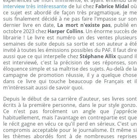
expériences de mort imminente, et ayant entendu une
interview très intéressante
de lui chez
Fabrice Midal
où
ce sujet est abordé de façon très pragmatique, je me
suis finalement décidé à ne pas faire l'impasse sur son
dernier livre en date,
La mort n'existe pas
, publié en
octobre 2023 chez
Harper Collins
. Un énorme succès de
librairie ! Le livre est numéro un des ventes plusieurs
semaines de suite depuis sa sortie et son auteur a été
invité à toutes les émissions possibles du PAF. Il faut dire
aussi que ce qui interpelle chez
Stéphane Allix
quand il
est interviewé, c'est la précision de ses réponses, son
éloquence simple et sa maîtrise des sujets. Au-delà de la
campagne de promotion réussie, il y a quelque chose
dans ce livre qui touche beaucoup de Français et il
m'intéressait aussi de savoir quoi.
Depuis le début de sa carrière d'auteur, ses livres sont
écrits à la première personne, dans le pur style gonzo.
Ce n'est pas forcément un angle que j'apprécie
habituellement, mais l'avantage en contrepartie est que
le récit gagne en vécu ce qu'il perd en sérieux. C'est un
compromis acceptable pour le journalisme. Et même si
les thèmes abordés font à de nombreuses reprises