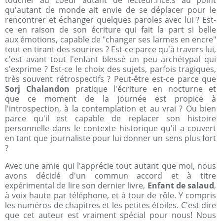
toucher au coeur autant de lecteur.rice.s au point
qu'autant de monde ait envie de se déplacer pour le
rencontrer et échanger quelques paroles avec lui ? Est-
ce en raison de son écriture qui fait la part si belle
aux émotions, capable de "changer ses larmes en encre"
tout en tirant des sourires ? Est-ce parce qu'à travers lui,
c'est avant tout l'enfant blessé un peu archétypal qui
s'exprime ? Est-ce le choix des sujets, parfois tragiques,
très souvent rétrospectifs ? Peut-être est-ce parce que
Sorj Chalandon
pratique l'écriture en nocturne et
que ce moment de la journée est propice à
l'introspection, à la contemplation et au vrai ? Ou bien
parce qu'il est capable de replacer son histoire
personnelle dans le contexte historique qu'il a couvert
en tant que journaliste pour lui donner un sens plus fort
?
Avec une amie qui l'apprécie tout autant que moi, nous
avons décidé d'un commun accord et à titre
expérimental de lire son dernier livre,
Enfant de salaud
,
à voix haute par téléphone, et à tour de rôle. Y compris
les numéros de chapitres et les petites étoiles. C'est dire
que cet auteur est vraiment spécial pour nous! Nous