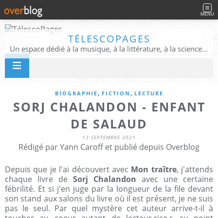
MENU
TÉLESCOPAGES
Un espace dédié à la musique, à la littérature, à la science, à la conscience, et au-delà
,
,
BIOGRAPHIE
FICTION
LECTURE
SORJ CHALANDON - ENFANT
DE SALAUD
13 SEPTEMBRE 2021
Rédigé par Yann Caroff et publié depuis Overblog
Depuis que je l'ai découvert avec
Mon traître
, j'attends
chaque livre de
Sorj Chalandon
avec une certaine
fébrilité. Et si j'en juge par la longueur de la file devant
son stand aux salons du livre où il est présent, je ne suis
pas le seul. Par quel mystère cet auteur arrive-t-il à