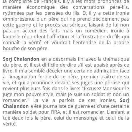
la complicité de Français. Il y a les mots prononcés de
manière économique des conversations père-fils,
rythmées par les pensées du fils. Et il y a cette ironie
omniprésente d'un père qui ne prend décidément pas
cette guerre et le procès au sérieux, faisant de lui non
pas un acteur des faits mais un comédien, ironie à
laquelle répondent l'affliction et la frustration du fils qui
connaît la vérité et voudrait l'entendre de la propre
bouche de son père.
Sorj Chalandon
en a désormais fini avec la thématique
du père, et il est difficile de dire s'il est apaisé après ce
livre. Il m'a semblé déceler une certaine admiration face
à l'imagination fertile de ce père, premier traître de sa
vie, et qui a prononcé devant ses juges une phrase qui
revient plusieurs fois dans le livre: "Excusez Monsieur le
juge mon pauvre style, mais je suis un soldat et non un
romancier." La vie a parfois de ces ironies,
Sorj
Chalandon
a été journaliste de guerre et d'une certaine
manière soldat pour l'IRA, et il est romancier. L'enfant a
tué deux fois le père, celui du mensonge et celui de la
vérité.