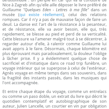
déraisonnable"
: un périple en car qui va la conduire de
Nice à Zagreb afin qu'elle aille déposer le livre préféré de
Guillaume
"Quelques Eden - Lettres à ma fille"
dans un
musée (
qui existe réellement
), celui des relations
rompues. Car il n'y a pas de mauvaise façon de faire un
deuil. La danse est l'art de la résistance à la pesanteur,
et de résistance, elle va avoir besoin, elle qui, très
rapidement, se blesse au pied et perd de sa verticalité.
Cette blessure va l'amener malgré tout à se décentrer, à
regarder autour d'elle, à ralentir comme Guillaume lui
avait appris à le faire. Désormais, chaque kilomètre est
plus éprouvant mais paradoxalement, la douleur l'oblige
à lâcher prise. Il y a évidemment quelque chose de
sacrificiel et d'initiatique dans ce road trip funèbre, un
voyage intérieur qui se superpose à celui de l'extérieur.
Agnès voyage en même temps dans ses souvenirs, dans
la fragilité des instants passés, dans les musiques qui
l'ont accompagnée.
Et entre chaque étape du voyage, comme un entrelacs
ou comme un paso doble, un extrait du livre qui décrit le
quotidien contemplatif et autobiographique de son
auteur, Julien Lancelle, un courtier en vin par obligation