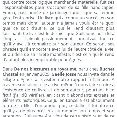
qui, contre toute logique marchande matérielle, fuit ses
responsabilités pour s'occuper de sa fille handicapée,
Emma, passionnée de jardinage tandis que sa femme
gère l'entreprise. Un livre qui a connu un succès en son
temps mais dont l'auteur n'a jamais voulu écrire quoi
que ce soit d'autre, ce qui le rend d'autant plus
fascinant. Ce livre est le dernier que Guillaume aura lu à
l'hôpital. Il l'aimait passionnément, connaissait tout ce
qu'il y avait à connaître sur son auteur. Ce seront ses
phrases qu'il emportera avec lui de l'autre côté de la vie,
et au-delà de sa rareté manifeste, c'est cela qui le rend
d'autant plus irremplaçable pour Agnès.
Dans
De nos blessures un royaume
, paru chez
Buchet
Chastel
en janvier 2025,
Gaëlle Josse
nous invite dans le
sillage d'Agnès à revisiter notre rapport à l'amour. A
travers son talent, elle arrive même à nous faire croire à
l'existence de ce livre et de son auteur, pourtant bien
fictif (j'ai dû vérifier), en citant d'abondants extraits et
éléments historiques. Ce Julien Lancelle est absolument
fou de sa fille, d'un amour pur, cristallin. Il lui offre ce
qu'il y a de plus précieux au monde: son temps et son
attention. Guillaume était fou de cette histoire et de ce