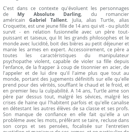
C'est dans ce contexte qu'évoluent les personnages
de
My Absolute Darling
, du romancier
américain
Gabriel Tallent
. Julia, alias Turtle, alias
Croquette, est une jeune fille de 14 ans qui vit - ou plutôt
survit - en relation fusionnelle avec un père tout-
puissant et taiseux, qui lit les grands philosophes et le
monde avec lucidité, boit des bières au petit déjeuner et
manie les armes en expert. Accessoirement, ce père a
toutes les caractéristiques du manipulateur
psychopathe violent, capable de violer sa fille depuis
l'enfance, de la frapper à coup de tisonnier en acier, de
l'appeler et de lui dire qu'il l'aime plus que tout au
monde, portant des jugements définitifs sur elle qu'elle
prend pour des vérités, soufflant le chaud et le froid, et
en premier lieu la culpabilité. A 14 ans, Turtle aime son
père par dessus tout, malgré les sévices, malgré les
crises de haine qui l'habitent parfois et qu'elle canalise
en détestant les autres élèves de sa classe et ses profs.
Son manque de confiance en elle fait qu'elle a un
problème avec les mots, préférant se taire, recluse dans
son corps et ses pensées, focalisée sur l'entretien