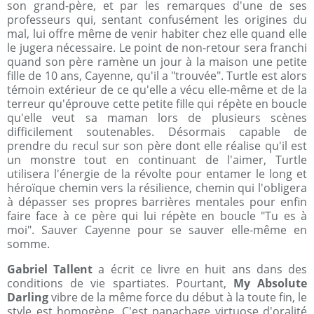
son grand-père, et par les remarques d'une de ses
professeurs qui, sentant confusément les origines du
mal, lui offre même de venir habiter chez elle quand elle
le jugera nécessaire. Le point de non-retour sera franchi
quand son père ramène un jour à la maison une petite
fille de 10 ans, Cayenne, qu'il a "trouvée". Turtle est alors
témoin extérieur de ce qu'elle a vécu elle-même et de la
terreur qu'éprouve cette petite fille qui répète en boucle
qu'elle veut sa maman lors de plusieurs scènes
difficilement soutenables. Désormais capable de
prendre du recul sur son père dont elle réalise qu'il est
un monstre tout en continuant de l'aimer, Turtle
utilisera l'énergie de la révolte pour entamer le long et
héroïque chemin vers la résilience, chemin qui l'obligera
à dépasser ses propres barrières mentales pour enfin
faire face à ce père qui lui répète en boucle "Tu es à
moi". Sauver Cayenne pour se sauver elle-même en
somme.
Gabriel Tallent
a écrit ce livre en huit ans dans des
conditions de vie spartiates. Pourtant,
My Absolute
Darling
vibre de la même force du début à la toute fin, le
style est homogène. C'est panachage virtuose d'oralité