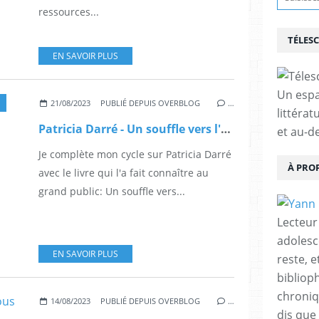
ressources...
TÉLES
EN SAVOIR PLUS
Un espa
21/08/2023
PUBLIÉ DEPUIS OVERBLOG
…
littérat
Patricia Darré - Un souffle vers l'éternité
et au-d
Je complète mon cycle sur Patricia Darré
À PRO
avec le livre qui l'a fait connaître au
grand public: Un souffle vers...
Lecteur
adolesc
EN SAVOIR PLUS
reste, 
bibliop
chroniqu
14/08/2023
PUBLIÉ DEPUIS OVERBLOG
…
dis que 