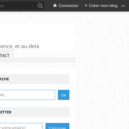
Connexion
+
Créer mon blog
ience, et au-delà
TACT
RCHE
ETTER