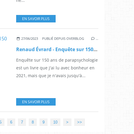
ne...
EN SAVOIR PLUS
27/06/2023
PUBLIÉ DEPUIS OVERBLOG
…
Renaud Évrard - Enquête sur 150 ans de parapsychologie
Enquête sur 150 ans de parapsychologie
est un livre que j'ai lu avec bonheur en
2021, mais que je n'avais jusqu'à...
EN SAVOIR PLUS
20
5
6
7
8
9
10
>
>>