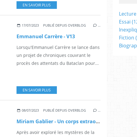
EN SAVOIR PLUS
Lecture
Essai
(1
17/07/2023
PUBLIÉ DEPUIS OVERBLOG
…
Inexpli
Emmanuel Carrère - V13
Fiction
(
Biograp
Lorsqu'Emmanuel Carrère se lance dans
un projet de chroniques couvrant le
procès des attentats du Bataclan pour...
EN SAVOIR PLUS
08/07/2023
PUBLIÉ DEPUIS OVERBLOG
…
Miriam Gablier - Un corps extraordinaire
Après avoir exploré les mystères de la