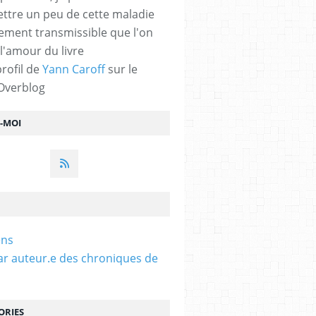
ttre un peu de cette maladie
lement transmissible que l'on
 l'amour du livre
profil de
Yann Caroff
sur le
 Overblog
Z-MOI
ens
ar auteur.e des chroniques de
ORIES