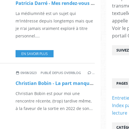
Patricia Darré - Mes rendez-vous avec Walter Höffer
transme
textuel
La médiumnité est un sujet qui
appelle
m'intéresse depuis longtemps mais que
Voir le 
je n'ai jamais vraiment exploré à titre
portail
personnel....
SUIVE
EN SAVOIR PLUS
09/08/2023
PUBLIÉ DEPUIS OVERBLOG
…
Christian Bobin - La part manquante
PAGES
Christian Bobin est pour moi une
Entreti
rencontre récente, (trop) tardive même,
Index p
à la faveur de la sortie en 2022 de son...
lecture
CATÉG