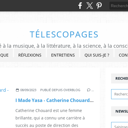
TÉLESCOPAGES
à la musique, à la littérature, à la science, à la consc
IQUE
RÉFLEXIONS
ENTRETIENS
QUI SUIS-JE ?
CON
RECHE
08/09/2023
PUBLIÉ DEPUIS OVERBLOG
…
I Made Yasa - Catherine Chouard - Bali, un chemin d'amour
Catherine Chouard est une femme
NEWSL
brillante, qui a connu une carrière à
succès au poste de direction des