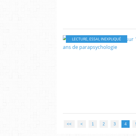
LECTURE
,
ESSAI
,
INEXPLIQUÉ
<<
<
1
2
3
4