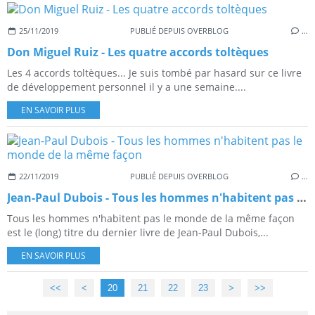
25/11/2019
PUBLIÉ DEPUIS OVERBLOG
…
Don Miguel Ruiz - Les quatre accords toltèques
Les 4 accords toltèques... Je suis tombé par hasard sur ce livre
de développement personnel il y a une semaine....
EN SAVOIR PLUS
22/11/2019
PUBLIÉ DEPUIS OVERBLOG
…
Jean-Paul Dubois - Tous les hommes n'habitent pas le monde de la même façon
Tous les hommes n'habitent pas le monde de la même façon
est le (long) titre du dernier livre de Jean-Paul Dubois,...
EN SAVOIR PLUS
<<
<
10
20
21
22
23
>
>>