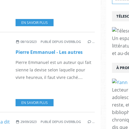
TÉLES
EN SAVOIR PLUS
Un espa
08/10/2023
PUBLIÉ DEPUIS OVERBLOG
…
littérat
Pierre Emmanuel - Les autres
et au-d
Pierre Emmanuel est un auteur qui fait
À PRO
sienne la devise selon laquelle pour
vivre heureux, il faut vivre caché....
Lecteur
adolesc
EN SAVOIR PLUS
reste, 
bibliop
chroniqu
29/09/2023
PUBLIÉ DEPUIS OVERBLOG
…
dis que 