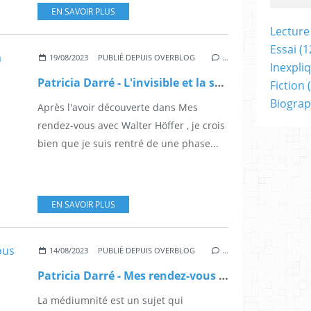
EN SAVOIR PLUS
Lecture
Essai
(1
19/08/2023
PUBLIÉ DEPUIS OVERBLOG
…
Inexpli
Patricia Darré - L'invisible et la science
Fiction
(
Biograp
Après l'avoir découverte dans Mes
rendez-vous avec Walter Höffer , je crois
bien que je suis rentré de une phase...
EN SAVOIR PLUS
14/08/2023
PUBLIÉ DEPUIS OVERBLOG
…
Patricia Darré - Mes rendez-vous avec Walter Höffer
La médiumnité est un sujet qui