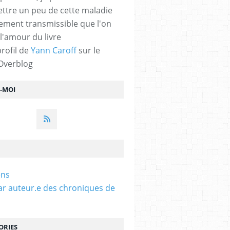
ttre un peu de cette maladie
lement transmissible que l'on
 l'amour du livre
profil de
Yann Caroff
sur le
 Overblog
Z-MOI
ens
ar auteur.e des chroniques de
ORIES