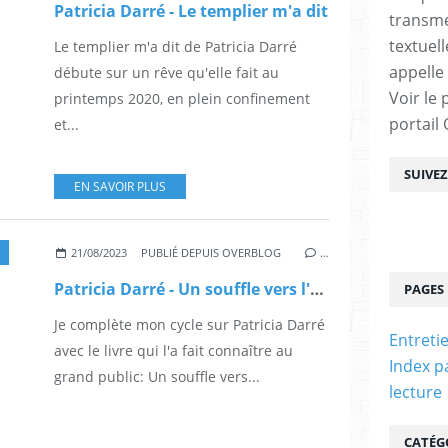
Patricia Darré - Le templier m'a dit
transme
textuel
Le templier m'a dit de Patricia Darré
appelle
débute sur un rêve qu'elle fait au
Voir le 
printemps 2020, en plein confinement
portail
et...
SUIVE
EN SAVOIR PLUS
21/08/2023
PUBLIÉ DEPUIS OVERBLOG
…
Patricia Darré - Un souffle vers l'éternité
PAGES
Je complète mon cycle sur Patricia Darré
Entreti
avec le livre qui l'a fait connaître au
Index p
grand public: Un souffle vers...
lecture
CATÉG