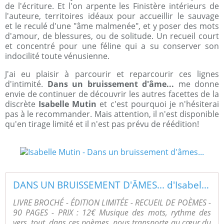
de l'écriture. Et l'on arpente les Finistère intérieurs de
l'auteure, territoires idéaux pour accueillir le sauvage
et le reculé d'une "âme malmenée", et y poser des mots
d'amour, de blessures, ou de solitude. Un recueil court
et concentré pour une féline qui a su conserver son
indocilité toute vénusienne.
J'ai eu plaisir à parcourir et reparcourir ces lignes
d'intimité.
Dans un bruissement d'âme...
me donne
envie de continuer de découvrir les autres facettes de la
discrète
Isabelle Mutin
et c'est pourquoi je n'hésiterai
pas à le recommander. Mais attention, il n'est disponible
qu'en tirage limité et il n'est pas prévu de réédition!
DANS UN BRUISSEMENT D'ÂMES... d'Isabelle Mutin - Les Editions Mutine
LIVRE BROCHÉ - ÉDITION LIMITÉE - RECUEIL DE POÈMES -
90 PAGES - PRIX : 12€ Musique des mots, rythme des
vers, tout, dans ces poèmes, nous transporte au cœur du