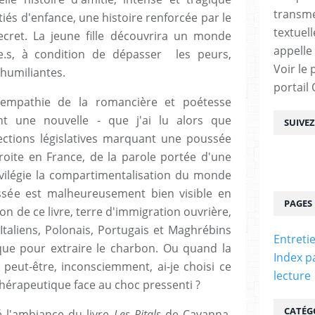
transme
iés d'enfance, une histoire renforcée par le
textuel
secret. La jeune fille découvrira un monde
appelle
.te.s, à condition de dépasser les peurs,
Voir le 
 humiliantes.
portail
l'empathie de la romancière et poétesse
nt une nouvelle - que j'ai lu alors que
SUIVE
ections législatives marquant une poussée
oite en France, de la parole portée d'une
ivilégie la compartimentalisation du monde
ssée est malheureusement bien visible en
PAGES
ion de ce livre, terre d'immigration ouvrière,
Italiens, Polonais, Portugais et Maghrébins
Entreti
que pour extraire le charbon. Ou quand la
Index p
u peut-être, inconsciemment, ai-je choisi ce
lecture
hérapeutique face au choc pressenti ?
CATÉG
é l'ambiance du livre
Les Ritals
de Cavanna,