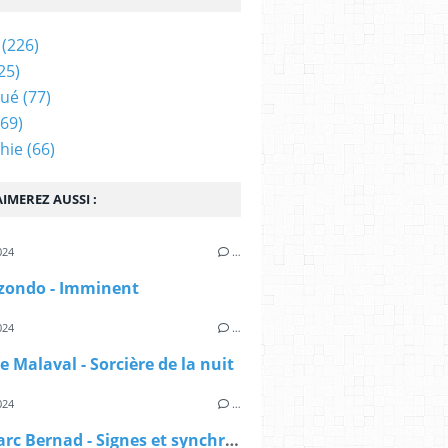
(226)
25)
qué
(77)
69)
hie
(66)
IMEREZ AUSSI :
024
…
izondo - Imminent
024
…
e Malaval - Sorcière de la nuit
024
…
Jean-Marc Bernad - Signes et synchronicités