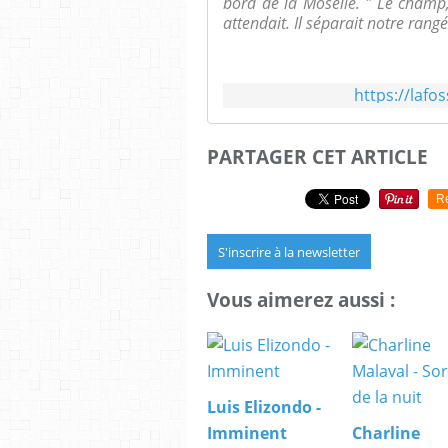
bord de la Moselle. " Le champ,
attendait. Il séparait notre rangée
https://lafo
PARTAGER CET ARTICLE
R
S'inscrire à la newsletter
Vous aimerez aussi :
Luis Elizondo -
Imminent
Charline