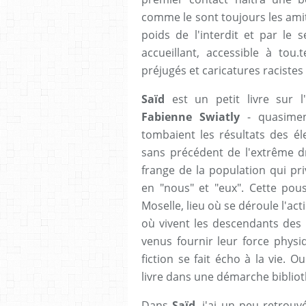
comme le sont toujours les amit
poids de l'interdit et par le 
accueillant, accessible à tou
préjugés et caricatures racistes
Saïd
est un petit livre sur 
Fabienne Swiatly
- quasime
tombaient les résultats des él
sans précédent de l'extrême dr
frange de la population qui pr
en "nous" et "eux". Cette pou
Moselle, lieu où se déroule l'act
où vivent les descendants des 
venus fournir leur force physi
fiction se fait écho à la vie. O
livre dans une démarche bibliot
Dans
Saïd
, j'ai un peu retrouv