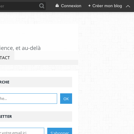
Connexion
+
Créer mon blog
ience, et au-delà
TACT
RCHE
ETTER