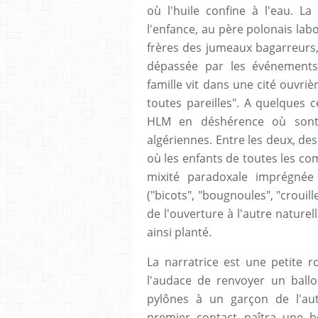
où l'huile confine à l'eau. La
l'enfance, au père polonais lab
frères des jumeaux bagarreurs
dépassée par les événements
famille vit dans une cité ouvr
toutes pareilles". A quelques 
HLM en déshérence où sont
algériennes. Entre les deux, de
où les enfants de toutes les c
mixité paradoxale imprégnée
("bicots", "bougnoules", "crouil
de l'ouverture à l'autre naturel
ainsi planté.
La narratrice est une petite 
l'audace de renvoyer un ballo
pylônes à un garçon de l'a
premier contact naîtra une bel