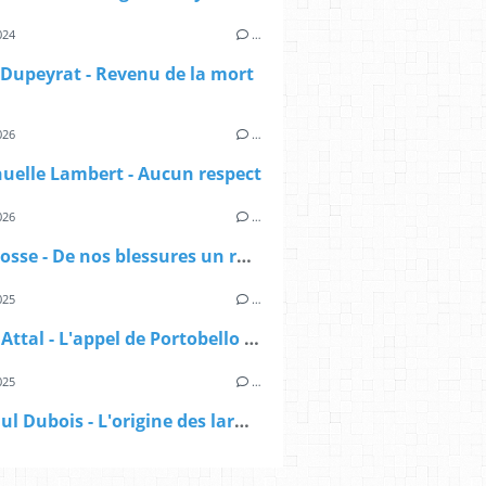
024
…
Dupeyrat - Revenu de la mort
026
…
elle Lambert - Aucun respect
026
…
Gaëlle Josse - De nos blessures un royaume
025
…
Jérôme Attal - L'appel de Portobello Road
025
…
Jean-Paul Dubois - L'origine des larmes