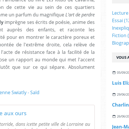
n de cette vie au sein de ces quartiers
Lecture
comme un parfum du magnifique
L'art de perdre
Essai
(1
ly
imprègne ses écrits de poésie, anime des
Inexpli
ent auprès des enfants, et raconte les
Fiction
(
rsité pour en montrer le caractère poreux et
Biograp
montée de l'extrême droite, cela relève de
acte de résistance face à la facilité de la
VOUS A
pose un rapport au monde qui met l'accent
utôt que sur ce qui sépare. Absolument
05/09/2
Luis El
29/06/2
Charlin
se aux ours
26/06/2
rride, dans icette petite ville de Lorraine au