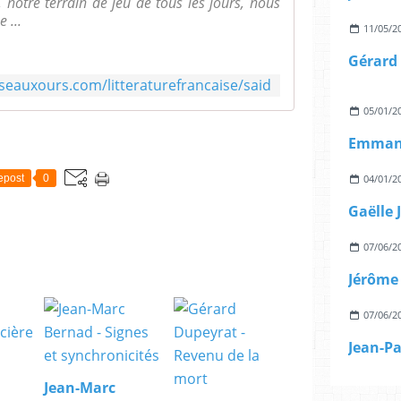
 notre terrain de jeu de tous les jours, nous
 ...
11/05/2
Gérard 
sseauxours.com/litteraturefrancaise/said
05/01/2
Emmanu
epost
0
04/01/2
07/06/2
07/06/2
Jean-Marc