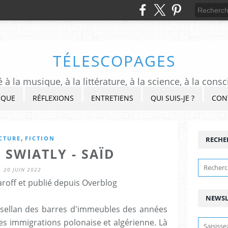
TÉLESCOPAGES
à la musique, à la littérature, à la science, à la consc
IQUE
RÉFLEXIONS
ENTRETIENS
QUI SUIS-JE ?
CON
,
CTURE
FICTION
RECHE
 SWIATLY - SAÏD
20 JUIN 2022
roff et publié depuis Overblog
NEWSL
sellan des barres d'immeubles des années
es immigrations polonaise et algérienne. Là