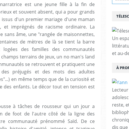
 narratrice est une jeune fille à la fin de
orieux et souvent absent, qui a pour grands
TÉLES
, issus d'un premier mariage d'une maman
, et imprégnés de racisme ordinaire. La
ière sans âme, une "rangée de maisonnettes,
Un espa
centaines de mètres de là se tient la barre
littérat
 logées des familles des communautés
et au-d
s champs terrains de jeux, un no man's land
ommunautés se retrouvent et pratiquent une
À PRO
 des préjugés et des mots des adultes
les"...) en même temps que de la curiosité et
le des enfants. Le décor tout en tension est
Lecteur
adolesc
reste, 
rousse à tâches de rousseur qui un jour a
bibliop
n de foot de l'autre côté de la ligne des
chroniqu
utre communauté prénommé Saïd. De ce
dis que 
le histoire d'amitié, intense et tragique