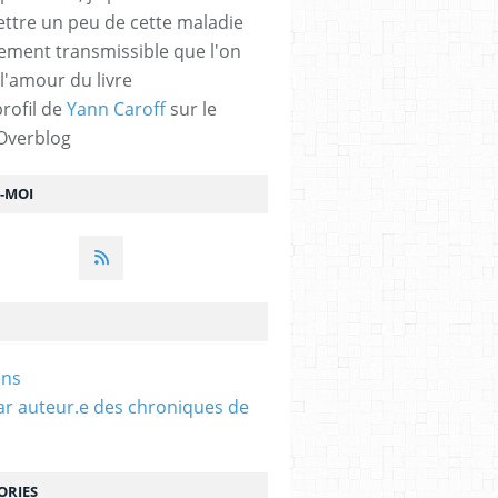
ttre un peu de cette maladie
lement transmissible que l'on
 l'amour du livre
profil de
Yann Caroff
sur le
 Overblog
Z-MOI
ens
ar auteur.e des chroniques de
ORIES