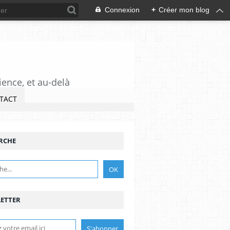
Connexion
+
Créer mon blog
ience, et au-delà
TACT
RCHE
ETTER