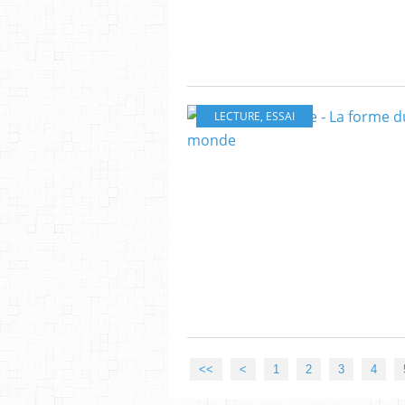
LECTURE
,
ESSAI
<<
<
1
2
3
4