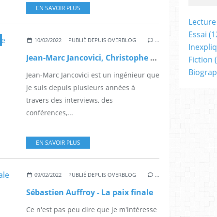
EN SAVOIR PLUS
Lecture
Essai
(1
10/02/2022
PUBLIÉ DEPUIS OVERBLOG
…
Inexpli
Jean-Marc Jancovici, Christophe Blain - Un monde sans fin
Fiction
(
Biograp
Jean-Marc Jancovici est un ingénieur que
je suis depuis plusieurs années à
travers des interviews, des
conférences,...
EN SAVOIR PLUS
09/02/2022
PUBLIÉ DEPUIS OVERBLOG
…
Sébastien Auffroy - La paix finale
Ce n'est pas peu dire que je m'intéresse