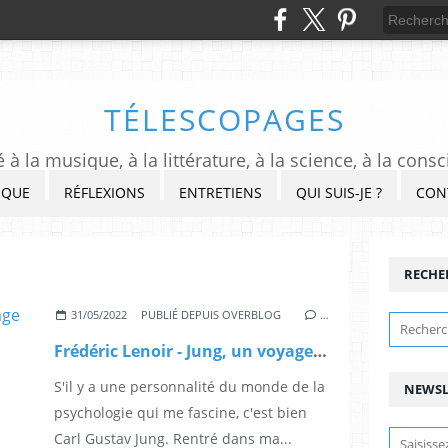
TÉLESCOPAGES
à la musique, à la littérature, à la science, à la consc
IQUE
RÉFLEXIONS
ENTRETIENS
QUI SUIS-JE ?
CON
RECHE
31/05/2022
PUBLIÉ DEPUIS OVERBLOG
…
Frédéric Lenoir - Jung, un voyage vers soi
S'il y a une personnalité du monde de la
NEWSL
psychologie qui me fascine, c'est bien
Carl Gustav Jung. Rentré dans ma...