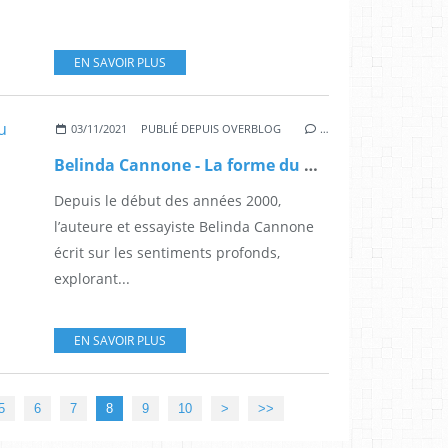
EN SAVOIR PLUS
03/11/2021
PUBLIÉ DEPUIS OVERBLOG
…
Belinda Cannone - La forme du monde
Depuis le début des années 2000,
l’auteure et essayiste Belinda Cannone
écrit sur les sentiments profonds,
explorant...
EN SAVOIR PLUS
5
6
7
8
9
10
>
>>