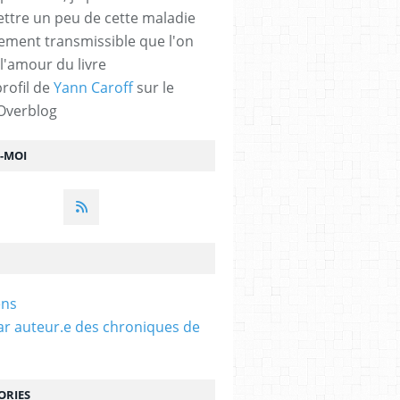
ttre un peu de cette maladie
lement transmissible que l'on
 l'amour du livre
profil de
Yann Caroff
sur le
 Overblog
Z-MOI
ens
ar auteur.e des chroniques de
ORIES