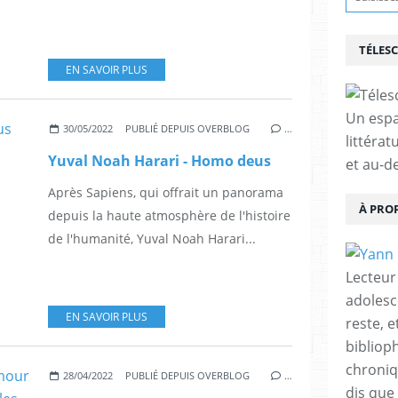
TÉLES
EN SAVOIR PLUS
Un espa
30/05/2022
PUBLIÉ DEPUIS OVERBLOG
…
littérat
Yuval Noah Harari - Homo deus
et au-d
Après Sapiens, qui offrait un panorama
À PRO
depuis la haute atmosphère de l'histoire
de l'humanité, Yuval Noah Harari...
Lecteur
adolesc
EN SAVOIR PLUS
reste, 
bibliop
chroniqu
28/04/2022
PUBLIÉ DEPUIS OVERBLOG
…
dis que 