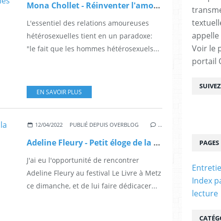
Mona Chollet - Réinventer l'amour - Comment le patriarcat sabote les relations hétérosexuelles
transme
textuel
L'essentiel des relations amoureuses
appelle
hétérosexuelles tient en un paradoxe:
Voir le 
"le fait que les hommes hétérosexuels...
portail
SUIVE
EN SAVOIR PLUS
12/04/2022
PUBLIÉ DEPUIS OVERBLOG
…
Adeline Fleury - Petit éloge de la jouissance féminine
PAGES
J'ai eu l'opportunité de rencontrer
Entreti
Adeline Fleury au festival Le Livre à Metz
Index p
ce dimanche, et de lui faire dédicacer...
lecture
CATÉG