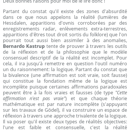
Deux bonnes raisons pour moi de le lire donc !
Partant du constat qu'il existe des zones d'absurdité
dans ce que nous appelons la réalité (lumières de
Hessdalen, apparitions d'ovnis corroborées par des
enregistrements radar, enlèvements extra-terrestres,
apparitions d'êtres tout droit sortis du folklore) que l'on
pourrait tout aussi bien assimiler à des anomalies,
Bernardo Kastrup
tente de prouver à travers les outils
de la réflexion et de la philosophie que le modèle
consensuel descriptif de la réalité est incomplet. Pour
cela, il ira jusqu'à remettre en question l'outil numéro
un du raisonnement: la logique. Partant du constat que
la bivalence (une affirmation est soit vraie, soit fausse)
qui constitue la fondation même de la logique est
incomplète puisque certaines affirmations paradoxales
peuvent être à la fois vraies et fausses (de type
"Cette
affirmation n'est pas vraie"
) et que chaque théorie
mathématique est par nature incomplète (s'appuyant
sur les travaux de Gödel), il va construire un espace de
réflexion à travers une approche trivalente de la logique.
Il va poser qu'il existe deux types de réalités objectives:
l'une est faible et consensuelle, c'est la réalité