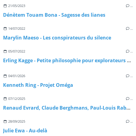
21/05/2023
…
Dénètem Touam Bona - Sagesse des lianes
14/07/2022
…
Marylin Maeso - Les conspirateurs du silence
05/07/2022
…
Erling Kagge - Petite philosophie pour explorateurs polaires
04/01/2026
…
Kenneth Ring - Projet Oméga
07/12/2025
…
Renaud Evrard, Claude Berghmans, Paul-Louis Rabeyron - Grand manuel de parapsychologie scientifique
28/09/2025
…
Julie Ewa - Au-delà