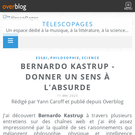
MENU
TÉLESCOPAGES
Un espace dédié à la musique, à la littérature, à la science, à la conscience, et au-delà
,
,
ESSAI
PHILOSOPHIE
SCIENCE
BERNARDO KASTRUP -
DONNER UN SENS À
L'ABSURDE
11 MAI 2025
Rédigé par Yann Caroff et publié depuis Overblog
J'ai découvert
Bernardo Kastrup
à travers plusieurs
entretiens sur des chaînes web et j'ai été assez
impressionné par la qualité de ses raisonnements qui
mélangent philosophie, physique et intelligence