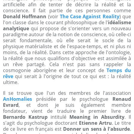
artificielle afin de tenter de décrire la réalité et la
conscience. Il fait partie de ces personnes comme
Donald Hoffmann
(voir
The Case Against Reality
) que
l'on classe dans le courant philosophique de l'
idéalisme
analytique
qui propose de s'orienter vers un nouveau
paradigme autour de la notion de conscience, où celle-ci
serait fondamentale, où elle serait le socle de la
physique matérialiste et de l'espace-temps, et ni plus ni
moins, de la réalité. Dans cette approche de l'ontologie,
la réalité que nous qualifions d'objective est assimilée à
un rêve partagé. Cela n'est pas sans rappeler la
cosmogonie aborigène et leur concept de
Temps du
rêve
qui serait à l'origine de tout ce qui est : la réalité
ultime.
Il se trouve que l'un des membres de l'association
AnHomalies
présidée par le psychologue
Renaud
Evrard
, et dont je suis également membre
fondateur, vient de traduire le premier livre de
Bernardo Kastrup
intitulé
Meaning in Absurdity
. Il
s'agit du psychologue doctorant
Etienne Artru
. Le titre
de ce livre en français est
Donner un sens à l'absurde
.