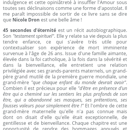
indulgence et cette opiniâtreté à insuffler l'Amour sous
toutes ses déclinaisons comme une forme d'apostolat. Il
me paraît impossible de sortir de ce livre sans se dire
que
Nicole Dron
est une belle âme !
45 secondes d'éternité
est un récit autobiographique.
Son
"testament spirituel"
. Elle y relate sa vie depuis la plus
tendre enfance, ce qui s'avère très utile pour
contextualiser son expérience de mort imminente
survenue à l'âge de 26 ans. Issue d'une famille aimante,
élevée dans la foi catholique, à la fois dans la sévérité et
dans la bienveillance, elle entretient une relation
privilégiée avec ses grands-parents maternels, un grand-
père grand mutilé de la première guerre mondiale, une
grand-mère
"que chaque enfant du monde devrait avoir"
.
Combien il est précieux pour elle
"d'être en présence d'un
être qui a cheminé sur les sentiers les plus profonds de son
être, qui a abandonné ses masques, ses prétentions, ses
fausses valeurs pour simplement être !"
Et l'ombre de cette
grand-mère maternelle qu'elle n'a pas connue mais
dont on disait d'elle qu'elle était exceptionnelle, de
gentillesse et de bienveillance. Chaque chapitre est une
opportunité de rendre des hommages appuyés et