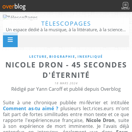
MENU
TÉLESCOPAGES
Un espace dédié à la musique, à la littérature, à la science, à la conscience, et au-delà
,
,
LECTURE
BIOGRAPHIE
INEXPLIQUÉ
NICOLE DRON - 45 SECONDES
D'ÉTERNITÉ
18 MARS 2024
Rédigé par Yann Caroff et publié depuis Overblog
Suite à une chronique publiée mi-février et intitulée
Comment as-tu aimé ?
plusieurs lect.rices.eurs m'ont
fait part de fortes similitudes entre mon texte et ce que
rapporte l'expérienceuse française,
Nicole Dron
, suite
à son expérience de mort imminente. Je l'avais déjà