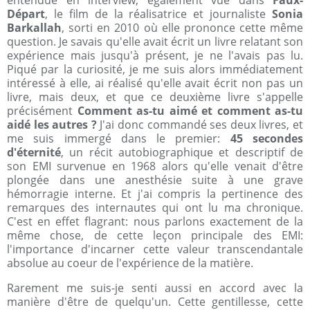
entendue en interview, également vue dans
Faux-
Départ
, le film de la réalisatrice et journaliste
Sonia
Barkallah
, sorti en 2010 où elle prononce cette même
question. Je savais qu'elle avait écrit un livre relatant son
expérience mais jusqu'à présent, je ne l'avais pas lu.
Piqué par la curiosité, je me suis alors immédiatement
intéressé à elle, ai réalisé qu'elle avait écrit non pas un
livre, mais deux, et que ce deuxième livre s'appelle
précisément
Comment as-tu aimé et comment as-tu
aidé les autres ?
J'ai donc commandé ses deux livres, et
me suis immergé dans le premier:
45 secondes
d'éternité
, un récit autobiographique et descriptif de
son EMI survenue en 1968 alors qu'elle venait d'être
plongée dans une anesthésie suite à une grave
hémorragie interne. Et j'ai compris la pertinence des
remarques des internautes qui ont lu ma chronique.
C'est en effet flagrant: nous parlons exactement de la
même chose, de cette leçon principale des EMI:
l'importance d'incarner cette valeur transcendantale
absolue au coeur de l'expérience de la matière.
Rarement me suis-je senti aussi en accord avec la
manière d'être de quelqu'un. Cette gentillesse, cette