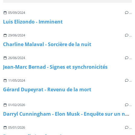
05/09/2024
…
Luis Elizondo - Imminent
29/06/2024
…
Charline Malaval - Sorcière de la nuit
26/06/2024
…
Jean-Marc Bernad - Signes et synchronicités
11/05/2024
…
Gérard Dupeyrat - Revenu de la mort
01/02/2026
…
Darryl Cunningham - Elon Musk - Enquête sur un nouveau maître du monde
05/01/2026
…