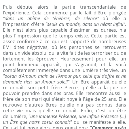
Puis débute alors la partie transcendantale de
l'expérience. Cela commence par le fait d'être plongée
"dans un abîme de ténèbres, de silence"
où elle a
l'impression d'être
"seule au monde, dans un néant infini"
.
Elle n'est alors plus capable d'estimer les durées, n'a
plus l'impression que le temps existe. Cette partie est
assez conforme à ce qui est rapporté de nombreuses
EMI dites négatives, où les personnes se retrouvent
dans un vide absolu, qui a vite fait de les terroriser ou de
fortement les éprouver. Heureusement pour elle, un
point lumineux apparaît, qui s'agrandit, et la voilà
complètement immergée dans une lumière très vive, un
"océan d'Amour, mais de l'Amour pur, celui qui s'offre et ne
demande rien, un Amour soleil"
. Un être apparaît qu'elle
reconnaît: son petit frère Pierre, qu'elle a la joie de
pouvoir prendre dans ses bras. Elle rencontre aussi le
frère de son mari qui s'était noyé à l'âge de 25 ans. Elle
retrouve d'autres êtres qu'elle n'a pas connus dans
cette vie mais qu'elle reconnaît. Enfin, c'est un être
de lumière,
"une immense Présence, une infinie Présence [...]
un Être que notre coeur connaît"
qui se manifeste à elle.
Celui-ci lui pose alors deux questions:
"Comment as-tu