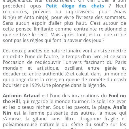
indépendance, leur détachement"
. Un clin d'oeil à son
précédent opus
Petit éloge des chats
? Neuf
rencontres, prévues ou improvisées, pour Anaïs
Nin(e) et Anto nin(e), pour vivre l’ivresse des sommets.
Sans aucun espoir d’aller plus haut. C'est autour de
cette pensée limitante comme contrainte relationnelle
que se tisse le récit. Mais après tout, est-ce que ce ne
sont pas les règles qui font la saveur des jeux ?
Ces deux planètes de nature lunaire vont ainsi se mettre
en orbite l'une de l'autre, le temps d'un livre. Et ce sera
l'occasion de redécouvrir l'univers fascinant du Paris
mondain et artistique, oscillant entre génie et
décadence, entre authenticité et calcul, dans un monde
qui plonge dans la crise, en queue de comète du crash
boursier de 1929. Une plongée dans la légende.
Antonin Artaud
est l’une des incarnations du
Fool on
the Hill
, qui regarde le monde tourner, le soleil se lever
et les oiseaux nicher. Sous les pavots, la plage.
Anaïs
Nin
est la femme puissante des autres, la muse qui
s’amuse, la gitane sans filtre, dragonne fragile et
polyamoureuse naturelle qui sème du soufre sur les