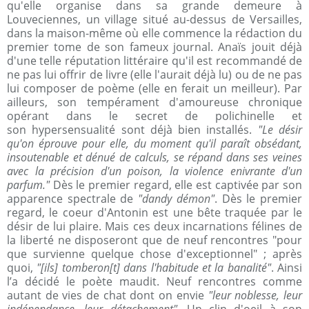
qu'elle organise dans sa grande demeure à
Louveciennes, un village situé au-dessus de Versailles,
dans la maison-même où elle commence la rédaction du
premier tome de son fameux journal. Anaïs jouit déjà
d'une telle réputation littéraire qu'il est recommandé de
ne pas lui offrir de livre (elle l'aurait déjà lu) ou de ne pas
lui composer de poème (elle en ferait un meilleur). Par
ailleurs, son tempérament d'amoureuse chronique
opérant dans le secret de polichinelle et
son hypersensualité sont déjà bien installés.
"Le désir
qu'on éprouve pour elle, du moment qu'il paraît obsédant,
insoutenable et dénué de calculs, se répand dans ses veines
avec la précision d'un poison, la violence enivrante d'un
parfum."
Dès le premier regard, elle est captivée par son
apparence spectrale de
"dandy démon"
. Dès le premier
regard, le coeur d'Antonin est une bête traquée par le
désir de lui plaire. Mais ces deux incarnations félines de
la liberté ne disposeront que de neuf rencontres "pour
que survienne quelque chose d'exceptionnel" ; après
quoi,
"[ils] tomberon[t] dans l'habitude et la banalité"
. Ainsi
l’a décidé le poète maudit. Neuf rencontres comme
autant de vies de chat dont on envie
"leur noblesse, leur