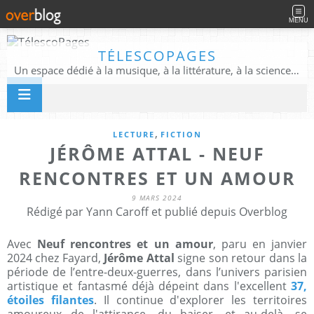
MENU
TÉLESCOPAGES
Un espace dédié à la musique, à la littérature, à la science, à la conscience, et au-delà
,
LECTURE
FICTION
JÉRÔME ATTAL - NEUF
RENCONTRES ET UN AMOUR
9 MARS 2024
Rédigé par Yann Caroff et publié depuis Overblog
Avec
Neuf rencontres et un amour
, paru en janvier
2024 chez Fayard,
Jérôme Attal
signe son retour dans la
période de l’entre-deux-guerres, dans l’univers parisien
artistique et fantasmé déjà dépeint dans l'excellent
37,
étoiles filantes
. Il continue d'explorer les territoires