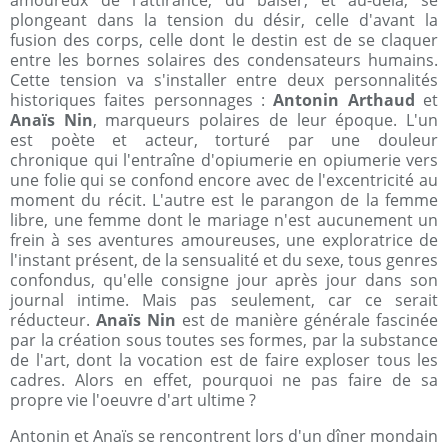
amoureux de l'attirance, du baiser, et au-delà, se
plongeant dans la tension du désir, celle d'avant la
fusion des corps, celle dont le destin est de se claquer
entre les bornes solaires des condensateurs humains.
Cette tension va s'installer entre deux personnalités
historiques faites personnages :
Antonin Arthaud
et
Anaïs Nin
, marqueurs polaires de leur époque. L'un
est poète et acteur, torturé par une douleur
chronique qui l'entraîne d'opiumerie en opiumerie vers
une folie qui se confond encore avec de l'excentricité au
moment du récit. L'autre est le parangon de la femme
libre, une femme dont le mariage n'est aucunement un
frein à ses aventures amoureuses, une exploratrice de
l'instant présent, de la sensualité et du sexe, tous genres
confondus, qu'elle consigne jour après jour dans son
journal intime. Mais pas seulement, car ce serait
réducteur.
Anaïs Nin
est de manière générale fascinée
par la création sous toutes ses formes, par la substance
de l'art, dont la vocation est de faire exploser tous les
cadres. Alors en effet, pourquoi ne pas faire de sa
propre vie l'oeuvre d'art ultime ?
Antonin et Anaïs se rencontrent lors d'un dîner mondain