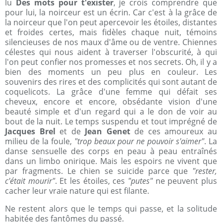
lu
Des mots pour t'exister
, je crois comprendre que
pour lui, la noirceur est un écrin. Car c'est à la grâce de
la noirceur que l'on peut apercevoir les étoiles, distantes
et froides certes, mais fidèles chaque nuit, témoins
silencieuses de nos maux d'âme ou de ventre. Chiennes
célestes qui nous aident à traverser l'obscurité, à qui
l'on peut confier nos promesses et nos secrets. Oh, il y a
bien des moments un peu plus en couleur. Les
souvenirs des rires et des complicités qui sont autant de
coquelicots. La grâce d'une femme qui défait ses
cheveux, encore et encore, obsédante vision d'une
beauté simple et d'un regard qui a le don de voir au
bout de la nuit. Le temps suspendu et tout imprégné de
Jacques Brel
et de
Jean Genet
de ces amoureux au
milieu de la foule,
"trop beaux pour ne pouvoir s'aimer"
. La
danse sensuelle des corps en peau à peau entraînés
dans un limbo onirique. Mais les espoirs ne vivent que
par fragments. Le chien se suicide parce que
"rester,
c'était mourir"
. Et les étoiles, ces
"putes"
ne peuvent plus
cacher leur vraie nature qui est filante.
Ne restent alors que le temps qui passe, et la solitude
habitée des fantômes du passé.