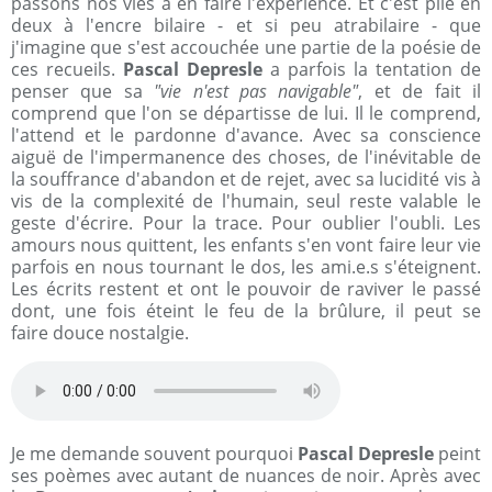
passons nos vies à en faire l'expérience. Et c'est plié en
deux à l'encre bilaire - et si peu atrabilaire - que
j'imagine que s'est accouchée une partie de la poésie de
ces recueils.
Pascal Depresle
a parfois la tentation de
penser que sa
"vie n'est pas navigable"
, et de fait il
comprend que l'on se départisse de lui. Il le comprend,
l'attend et le pardonne d'avance. Avec sa conscience
aiguë de l'impermanence des choses, de l'inévitable de
la souffrance d'abandon et de rejet, avec sa lucidité vis à
vis de la complexité de l'humain, seul reste valable le
geste d'écrire. Pour la trace. Pour oublier l'oubli. Les
amours nous quittent, les enfants s'en vont faire leur vie
parfois en nous tournant le dos, les ami.e.s s'éteignent.
Les écrits restent et ont le pouvoir de raviver le passé
dont, une fois éteint le feu de la brûlure, il peut se
faire douce nostalgie.
Je me demande souvent pourquoi
Pascal Depresle
peint
ses poèmes avec autant de nuances de noir. Après avec