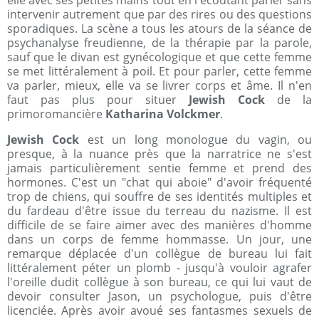
elle avec ses petites mains tout en l'écoutant parler sans
intervenir autrement que par des rires ou des questions
sporadiques. La scène a tous les atours de la séance de
psychanalyse freudienne, de la thérapie par la parole,
sauf que le divan est gynécologique et que cette femme
se met littéralement à poil. Et pour parler, cette femme
va parler, mieux, elle va se livrer corps et âme. Il n'en
faut pas plus pour situer
Jewish Cock
de la
primoromancière
Katharina Volckmer
.
Jewish Cock
est un long monologue du vagin, ou
presque, à la nuance près que la narratrice ne s'est
jamais particulièrement sentie femme et prend des
hormones. C'est un "chat qui aboie" d'avoir fréquenté
trop de chiens, qui souffre de ses identités multiples et
du fardeau d'être issue du terreau du nazisme. Il est
difficile de se faire aimer avec des manières d'homme
dans un corps de femme hommasse. Un jour, une
remarque déplacée d'un collègue de bureau lui fait
littéralement péter un plomb - jusqu'à vouloir agrafer
l'oreille dudit collègue à son bureau, ce qui lui vaut de
devoir consulter Jason, un psychologue, puis d'être
licenciée. Après avoir avoué ses fantasmes sexuels de