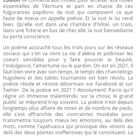
Coulon
se connecte aux muses pour accéder aux huiles
essentielles de l'écriture et part en chasse de ces
fulgurances papillons de nuit qui composent ce que
faute de mieux on appelle poésie. Et la nuit le lui rend
bien. Qu'elle soit dans une chambre d'hôtel, un train,
dans une friterie en bas de chez elle, la nuit bienveillante
lui porte conscience.
Un poème accouché tous les trois jours sur les réseaux
sociaux qui s'en va vivre sa vie d'akène et polliniser les
coeurs sensibles pour y faire pousser la beauté,
l'indulgence, l'amertume ou le pardon. On est en 2021, il
faut bien vivre avec son temps, le temps des channelings
hugoliens et des tables tournantes est bien révolu. La
poésie réside et résiste désormais sur Facebook et sur
Twitter. De la poésie en 2021 ? Absolument! Parce qu'il
règne un immense malentendu sur la chose, le grand
public se méprend trop souvent. La poésie n'est depuis
longtemps plus affaire de rimes et de nombre de pieds,
elle s'est affranchie des contraintes muséales pour
transmettre toujours mieux les émotions, au delà des
mots, comme l'ayahuasca qui provoque des visions au
delà des deux plantes inoffensives qui le constituent. La