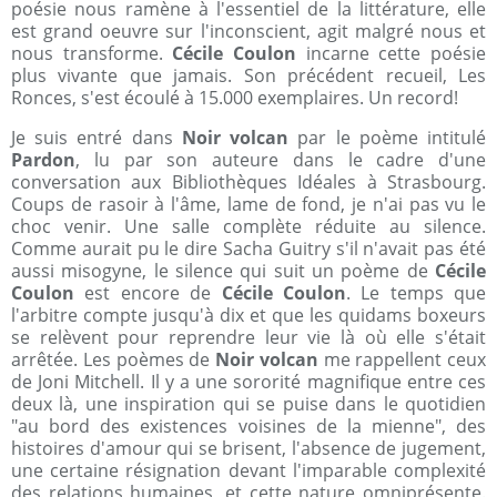
poésie nous ramène à l'essentiel de la littérature, elle
est grand oeuvre sur l'inconscient, agit malgré nous et
nous transforme.
Cécile Coulon
incarne cette poésie
plus vivante que jamais. Son précédent recueil, Les
Ronces, s'est écoulé à 15.000 exemplaires. Un record!
Je suis entré dans
Noir volcan
par le poème intitulé
Pardon
, lu par son auteure dans le cadre d'une
conversation aux Bibliothèques Idéales à Strasbourg.
Coups de rasoir à l'âme, lame de fond, je n'ai pas vu le
choc venir. Une salle complète réduite au silence.
Comme aurait pu le dire Sacha Guitry s'il n'avait pas été
aussi misogyne, le silence qui suit un poème de
Cécile
Coulon
est encore de
Cécile Coulon
. Le temps que
l'arbitre compte jusqu'à dix et que les quidams boxeurs
se relèvent pour reprendre leur vie là où elle s'était
arrêtée. Les poèmes de
Noir volcan
me rappellent ceux
de Joni Mitchell. Il y a une sororité magnifique entre ces
deux là, une inspiration qui se puise dans le quotidien
"au bord des existences voisines de la mienne", des
histoires d'amour qui se brisent, l'absence de jugement,
une certaine résignation devant l'imparable complexité
des relations humaines, et cette nature omniprésente.