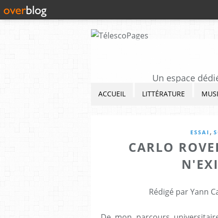
Un espace dédié 
ACCUEIL
LITTÉRATURE
MUS
,
ESSAI
S
CARLO ROVELL
N'EXI
Rédigé par Yann Ca
De mon parcours universitaire