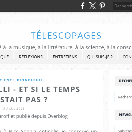
TÉLESCOPAGES
à la musique, à la littérature, à la science, à la consc
IQUE
RÉFLEXIONS
ENTRETIENS
QUI SUIS-JE ?
CON
,
CIENCE
BIOGRAPHIE
RECHE
I - ET SI LE TEMPS
STAIT PAS ?
18 AVRIL 2025
NEWSL
roff et publié depuis Overblog
 à Nice Sophia Antipolis, je conserve un