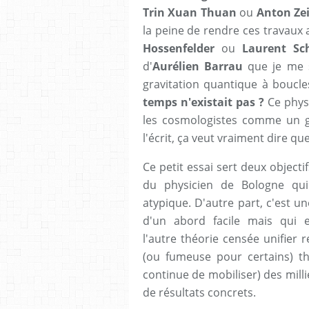
Trin Xuan Thuan
ou
Anton Zei
la peine de rendre ces travaux
Hossenfelder
ou
Laurent Sc
d'
Aurélien Barrau
que je me s
gravitation quantique à boucl
temps n'existait pas ?
Ce phys
les cosmologistes comme un g
l'écrit, ça veut vraiment dire q
Ce petit essai sert deux objecti
du physicien de Bologne qui
atypique. D'autre part, c'est un
d'un abord facile mais qui 
l'autre théorie censée unifier 
(ou fumeuse pour certains) th
continue de mobiliser) des mill
de résultats concrets.