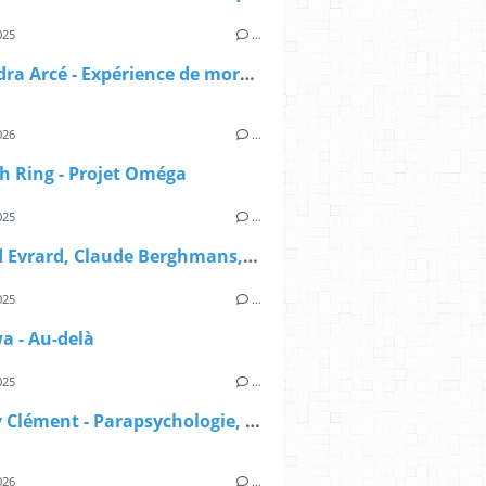
025
…
Alexandra Arcé - Expérience de mort imminente - L'approche jungienne
026
…
h Ring - Projet Oméga
025
…
Renaud Evrard, Claude Berghmans, Paul-Louis Rabeyron - Grand manuel de parapsychologie scientifique
025
…
wa - Au-delà
025
…
Mallory Clément - Parapsychologie, démystifier le pseudo-scepticisme
026
…