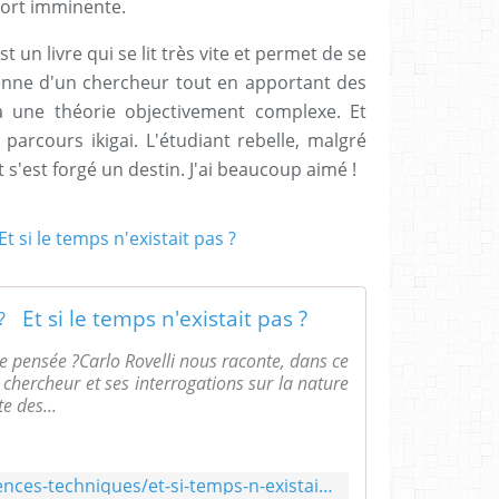
mort imminente.
st un livre qui se lit très vite et permet de se
ienne d'un chercheur tout en apportant des
 une théorie objectivement complexe. Et
un parcours ikigai. L'étudiant rebelle, malgré
et s'est forgé un destin. J'ai beaucoup aimé !
Et si le temps n'existait pas ?
e pensée ?Carlo Rovelli nous raconte, dans ce
 chercheur et ses interrogations sur la nature
e des...
https://www.dunod.com/sciences-techniques/et-si-temps-n-existait-pas-1