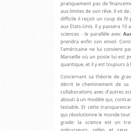
pratiquement pas de financement
aux limites de son rêve. Il vit d
difficile il reçoit un coup de f
aux Etats-Unis. Il y passera 10
sciences - le parallèle avec
Aur
prendra enfin son envol. Const
l'américaine ne lui convient pa
Marseille où un poste lui est p
quantique, et il y est toujours à 
Concernant sa théorie de grav
décrit le cheminement de sa p
collaborations avec d'autres sc
abouti à un modèle qui, contrai
testable. Et cette transparenc
qui révolutionne le monde tout
grade: la science est un trav
précurseurs, celles et ceux 