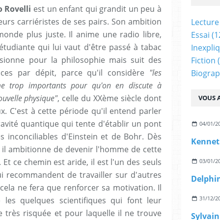
o Rovelli
est un enfant qui grandit un peu à
eurs carriéristes de ses pairs. Son ambition
Lecture
onde plus juste. Il anime une radio libre,
Essai
(1
 étudiante qui lui vaut d'être passé à tabac
Inexpli
sionne pour la philosophie mais suit des
Fiction
(
nces par dépit, parce qu'il considère
"les
Biograp
e trop importants pour qu'on en discute à
ouvelle physique"
, celle du XXème siècle dont
VOUS A
. C'est à cette période qu'il entend parler
avité quantique qui tente d'établir un pont
04/01/2
s inconciliables d'Einstein et de Bohr. Dès
Kennet
, il ambitionne de devenir l'homme de cette
. Et ce chemin est aride, il est l'un des seuls
03/01/2
lui recommandent de travailler sur d'autres
, cela ne fera que renforcer sa motivation. Il
31/12/2
les quelques scientifiques qui font leur
 très risquée et pour laquelle il ne trouve