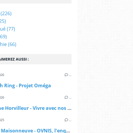
(226)
25)
qué
(77)
69)
hie
(66)
IMEREZ AUSSI :
026
…
h Ring - Projet Oméga
026
…
Delphine Horvilleur - Vivre avec nos morts
025
…
Sylvain Maisonneuve - OVNIS, l'enquête déclassifiée