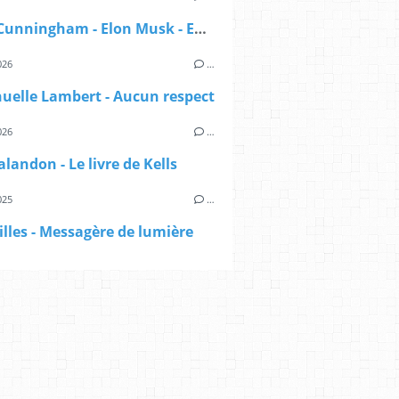
Darryl Cunningham - Elon Musk - Enquête sur un nouveau maître du monde
026
…
elle Lambert - Aucun respect
026
…
alandon - Le livre de Kells
025
…
illes - Messagère de lumière