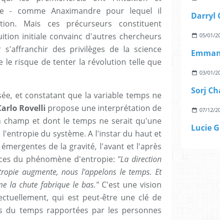
ie - comme Anaximandre pour lequel il
ion. Mais ces précurseurs constituent
ition initiale convainc d'autres chercheurs
05/01/2
s'affranchir des privilèges de la science
Emmanu
le risque de tenter la révolution telle que
03/01/2
Sorj Ch
sée, et constatant que la variable temps ne
Carlo Rovelli
propose une interprétation de
07/12/2
 champ et dont le temps ne serait qu'une
Lucie G
l'entropie du système. A l'instar du haut et
émergentes de la gravité, l'avant et l'après
nces du phénomène d'entropie:
"La direction
ntropie augmente, nous l'appelons le temps. Et
me la chute fabrique le bas."
C'est une vision
lectuellement, qui est peut-être une clé de
s du temps rapportées par les personnes