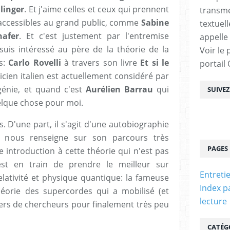
linger
. Et j'aime celles et ceux qui prennent
transme
 accessibles au grand public, comme
Sabine
textuel
hafer
. Et c'est justement par l'entremise
appelle
uis intéressé au père de la théorie de la
Voir le 
es:
Carlo Rovelli
à travers son livre
Et si le
portail
icien italien est actuellement considéré par
énie, et quand c'est
Aurélien Barrau
qui
SUIVE
uelque chose pour moi.
fs. D'une part, il s'agit d'une autobiographie
 nous renseigne sur son parcours très
PAGES
e introduction à cette théorie qui n'est pas
est en train de prendre le meilleur sur
Entreti
relativité et physique quantique: la fameuse
Index p
éorie des supercordes qui a mobilisé (et
lecture
iers de chercheurs pour finalement très peu
CATÉG