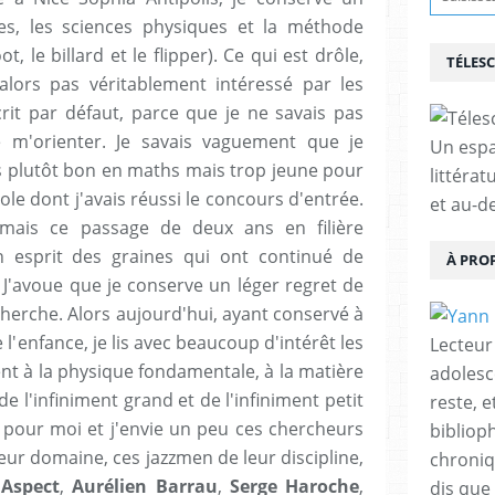
es, les sciences physiques et la méthode
t, le billard et le flipper). Ce qui est drôle,
TÉLES
 alors pas véritablement intéressé par les
crit par défaut, parce que je ne savais pas
 m'orienter. Je savais vaguement que je
Un espa
ais plutôt bon en maths mais trop jeune pour
littérat
cole dont j'avais réussi le concours d'entrée.
et au-d
 mais ce passage de deux ans en filière
 esprit des graines qui ont continué de
À PRO
 J'avoue que je conserve un léger regret de
recherche. Alors aujourd'hui, ayant conservé à
 l'enfance, je lis avec beaucoup d'intérêt les
Lecteur
ent à la physique fondamentale, à la matière
adolesc
e l'infiniment grand et de l'infiniment petit
reste, 
 pour moi et j'envie un peu ces chercheurs
bibliop
 leur domaine, ces jazzmen de leur discipline,
chroniqu
 Aspect
,
Aurélien Barrau
,
Serge Haroche
,
dis que 