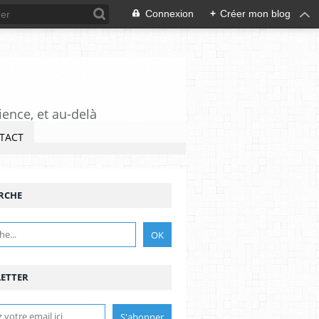
Connexion
+
Créer mon blog
ience, et au-delà
TACT
RCHE
ETTER