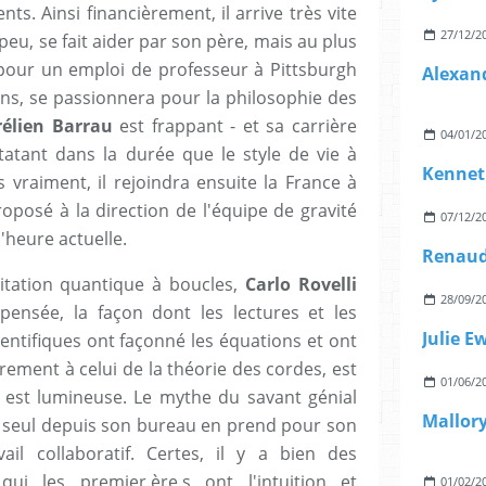
s. Ainsi financièrement, il arrive très vite
27/12/2
e peu, se fait aider par son père, mais au plus
il pour un emploi de professeur à Pittsburgh
 ans, se passionnera pour la philosophie des
élien Barrau
est frappant - et sa carrière
04/01/2
atant dans la durée que le style de vie à
Kennet
s vraiment, il rejoindra ensuite la France à
roposé à la direction de l'équipe de gravité
07/12/2
l'heure actuelle.
itation quantique à boucles,
Carlo Rovelli
28/09/2
ensée, la façon dont les lectures et les
Julie E
ientifiques ont façonné les équations et ont
rement à celui de la théorie des cordes, est
01/06/2
e est lumineuse. Le mythe du savant génial
 seul depuis son bureau en prend pour son
ail collaboratif. Certes, il y a bien des
qui les premier.ère.s ont l'intuition et
01/02/2