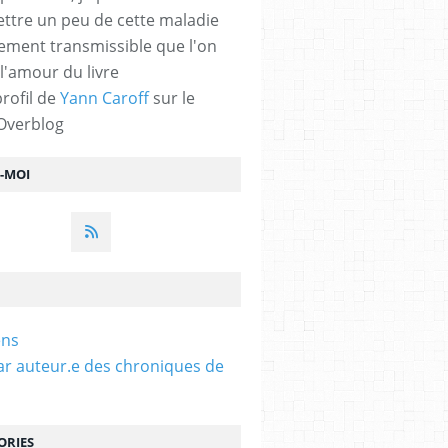
ttre un peu de cette maladie
lement transmissible que l'on
 l'amour du livre
profil de
Yann Caroff
sur le
 Overblog
Z-MOI
ens
ar auteur.e des chroniques de
ORIES