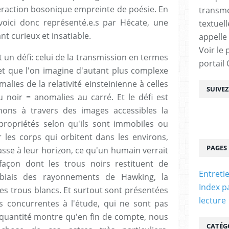
teraction bosonique empreinte de poésie. En
transme
 voici donc représenté.e.s par Hécate, une
textuel
nt curieux et insatiable.
appelle
Voir le 
rt un défi: celui de la transmission en termes
portail
jet que l'on imagine d'autant plus complexe
malies de la relativité einsteinienne à celles
SUIVE
 noir = anomalies au carré. Et le défi est
nons à travers des images accessibles la
propriétés selon qu'ils sont immobiles ou
r les corps qui orbitent dans les environs,
PAGES
asse à leur horizon, ce qu'un humain verrait
a façon dont les trous noirs restituent de
Entreti
biais des rayonnements de Hawking, la
Index p
des trous blancs. Et surtout sont présentées
lecture
 concurrentes à l'étude, qui ne sont pas
quantité montre qu'en fin de compte, nous
CATÉG