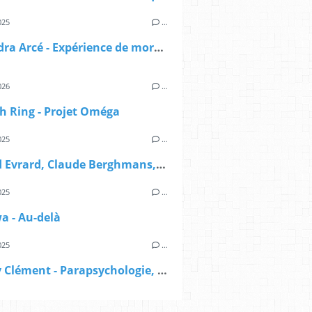
025
…
Alexandra Arcé - Expérience de mort imminente - L'approche jungienne
026
…
h Ring - Projet Oméga
025
…
Renaud Evrard, Claude Berghmans, Paul-Louis Rabeyron - Grand manuel de parapsychologie scientifique
025
…
wa - Au-delà
025
…
Mallory Clément - Parapsychologie, démystifier le pseudo-scepticisme