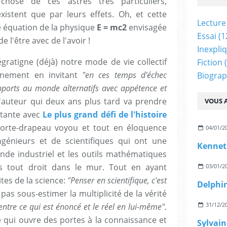
hose de ces astres très particuliers,
existent que par leurs effets. Oh, et cette
Lecture
re équation de la physique
E = mc2
envisagée
Essai
(1
l'être avec de l'avoir !
Inexpli
gratigne (déjà) notre mode de vie collectif
Fiction
(
nnement en invitant
"en ces temps d'échec
Biograp
rapports au monde alternatifs avec appétence et
l'auteur qui deux ans plus tard va prendre
VOUS A
atante avec
Le plus grand défi de l'histoire
porte-drapeau voyou et tout en éloquence
04/01/2
ngénieurs et de scientifiques qui ont une
Kennet
de industriel et les outils mathématiques
s tout droit dans le mur. Tout en ayant
03/01/2
ites de la science:
"Penser en scientifique, c'est
pas sous-estimer la multiplicité de la vérité
31/12/2
 entre ce qui est énoncé et le réel en lui-même"
.
 qui ouvre des portes à la connaissance et