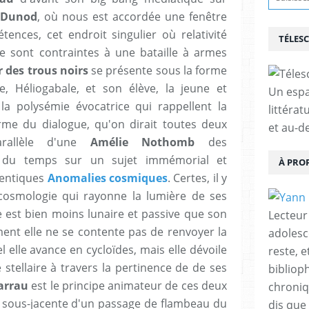
Dunod
, où nous est accordée une fenêtre
nces, cet endroit singulier où relativité
TÉLES
e sont contraintes à une bataille à armes
 des trous noirs
se présente sous la forme
, Héliogabale, et son élève, la jeune et
Un espa
la polysémie évocatrice qui rappellent la
littérat
rme du dialogue, qu'on dirait toutes deux
et au-d
arallèle d'une
Amélie Nothomb
des
e du temps sur un sujet immémorial et
À PRO
hentiques
Anomalies cosmiques
. Certes, il y
cosmologie qui rayonne la lumière de ses
e est bien moins lunaire et passive que son
Lecteur
nt elle ne se contente pas de renvoyer la
adolesc
 elle avance en cycloïdes, mais elle dévoile
reste, 
stellaire à travers la pertinence de de ses
bibliop
arrau
est le principe animateur de ces deux
chroniqu
e sous-jacente d'un passage de flambeau du
dis que 