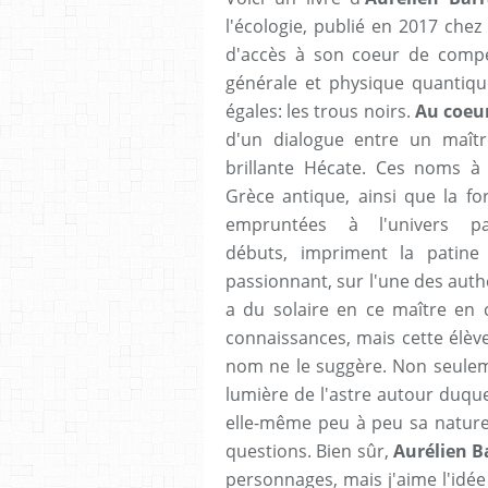
l'écologie, publié en 2017 chez
d'accès à son coeur de compéte
générale et physique quantiqu
égales: les trous noirs.
Au coeur
d'un dialogue entre un maître
brillante Hécate. Ces noms à 
Grèce antique, ainsi que la fo
empruntées à l'univers p
débuts, impriment la patin
passionnant, sur l'une des aut
a du solaire en ce maître en 
connaissances, mais cette élèv
nom ne le suggère. Non seuleme
lumière de l'astre autour duquel
elle-même peu à peu sa nature 
questions. Bien sûr,
Aurélien B
personnages, mais j'aime l'idé