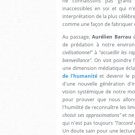
ne connaissons pas grand c
inaccessibles en soi et qui n'
interprétation de la plus célèb
comme une façon de fabriquer de 
Au passage,
Aurélien Barrau
é
de prédation à notre enviro
civilisationnel"
à
"accueillir les 
bienveillance"
. On voit poindre 
une dimension médiatique écl
de l'humanité
et devenir le 
d'une nouvelle génération d'i
vision systémique de notre mon
pour prouver que nous allon
l'humilité de reconnaître les lim
choisir ses approximations"
et ne 
qui n'est pas toujours
"l'accord
Un doute sain pour une lecture