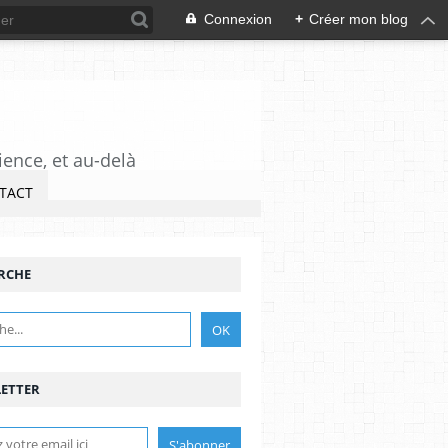
Connexion
+
Créer mon blog
ience, et au-delà
TACT
RCHE
ETTER