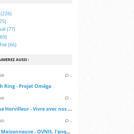
(226)
25)
qué
(77)
69)
hie
(66)
IMEREZ AUSSI :
026
…
h Ring - Projet Oméga
026
…
Delphine Horvilleur - Vivre avec nos morts
025
…
Sylvain Maisonneuve - OVNIS, l'enquête déclassifiée