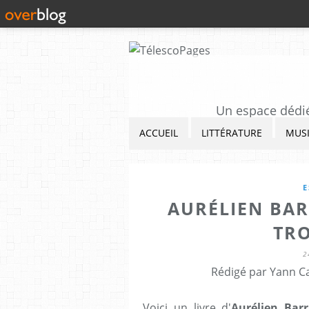
Un espace dédié 
ACCUEIL
LITTÉRATURE
MUS
E
AURÉLIEN BAR
TR
2
Rédigé par Yann Ca
Voici un livre d'
Aurélien Bar