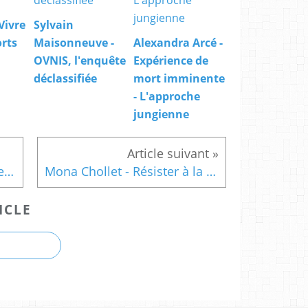
 Vivre
Sylvain
rts
Maisonneuve -
Alexandra Arcé -
OVNIS, l'enquête
Expérience de
déclassifiée
mort imminente
- L'approche
jungienne
Philippe Bihouix, Vincent Perriot - Ressources
Mona Chollet - Résister à la culpabilisation
ICLE