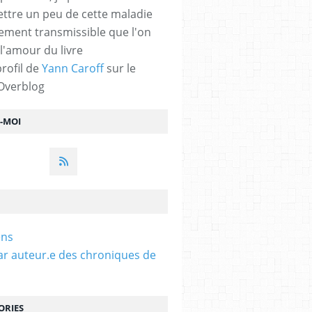
ttre un peu de cette maladie
lement transmissible que l'on
 l'amour du livre
profil de
Yann Caroff
sur le
 Overblog
Z-MOI
ens
ar auteur.e des chroniques de
ORIES