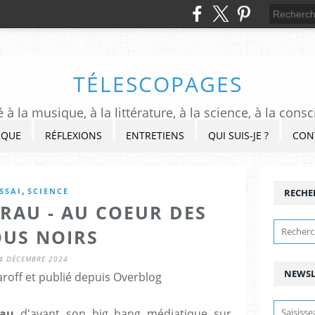
TÉLESCOPAGES
à la musique, à la littérature, à la science, à la consc
IQUE
RÉFLEXIONS
ENTRETIENS
QUI SUIS-JE ?
CON
,
SSAI
SCIENCE
RECHE
RAU - AU COEUR DES
OUS NOIRS
4 DÉCEMBRE 2024
NEWSL
roff et publié depuis Overblog
rau
d'avant son big bang médiatique sur