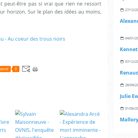
st peut-être pas si vrai que rien ne ressort
27/12/2
eur horizon. Sur le plan des idées au moins,
04/01/2
Kennet
07/12/2
epost
0
28/09/2
Julie E
01/06/2