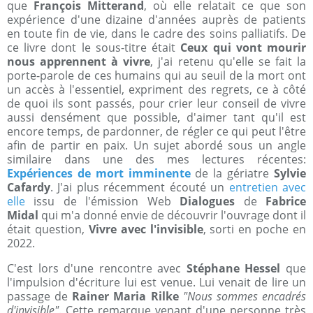
que
François Mitterand
, où elle relatait ce que son
expérience d'une dizaine d'années auprès de patients
en toute fin de vie, dans le cadre des soins palliatifs. De
ce livre dont le sous-titre était
Ceux qui vont mourir
nous apprennent à vivre
, j'ai retenu qu'elle se fait la
porte-parole de ces humains qui au seuil de la mort ont
un accès à l'essentiel, expriment des regrets, ce à côté
de quoi ils sont passés, pour crier leur conseil de vivre
aussi densément que possible, d'aimer tant qu'il est
encore temps, de pardonner, de régler ce qui peut l'être
afin de partir en paix. Un sujet abordé sous un angle
similaire dans une des mes lectures récentes:
Expériences de mort imminente
de la gériatre
Sylvie
Cafardy
. J'ai plus récemment écouté un
entretien avec
elle
issu de l'émission Web
Dialogues
de
Fabrice
Midal
qui m'a donné envie de découvrir l'ouvrage dont il
était question,
Vivre avec l'invisible
, sorti en poche en
2022.
C'est lors d'une rencontre avec
Stéphane Hessel
que
l'impulsion d'écriture lui est venue. Lui venait de lire un
passage de
Rainer Maria Rilke
"Nous sommes encadrés
d'invisible"
. Cette remarque venant d'une personne très