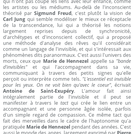
qui n'ont pas coupé les liens avec leur enfance, comme
les artistes ou les médiums. Au-delà de l'inconscient
théorisé par
Sigmund Freud
, c'est plutôt la vision de
Carl Jung
qui semble modéliser le mieux ce réceptacle
de la transcendance, lui qui a théorisé les notions
largement reprises depuis de synchronicité,
d'archétypes et d'inconscient collectif, qui a proposé
une méthode d'analyse des rêves qu'il considérait
comme un langage de l'invisible, et qui s'intéressait aux
phénomènes dits paranormaux. C'est aussi l'univers des
morts, ceux que
Marie de Hennezel
appelle sa
"bande
d'invisibles"
et qui l'accompagnent dans sa vie,
communiquant à travers des petits signes qu'elle
perçoit ou interprète comme tels.
"L'essentiel est invisible
pour les yeux. On ne voit bien qu'avec le coeur"
, écrivait
Antoine de Saint-Exupéry
. L'amour fait ainsi
intégralement partie de l'invisible et il peut se
manifester à travers le
tact
qui crée le lien entre un
accompagnant et une personne âgée isolée, parfois
d'un simple regard de compassion. Ce même tact qui
fait des merveilles dans le cadre de l'haptonomie qu'a
pratiquée
Marie de Hennezel
pendant des années. C'est
aussi le monde des anges, largement exprimé par
Pierre