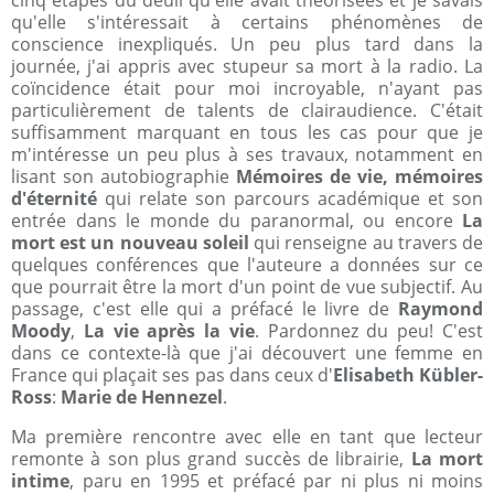
cinq étapes du deuil qu'elle avait théorisées et je savais
qu'elle s'intéressait à certains phénomènes de
conscience inexpliqués. Un peu plus tard dans la
journée, j'ai appris avec stupeur sa mort à la radio. La
coïncidence était pour moi incroyable, n'ayant pas
particulièrement de talents de clairaudience. C'était
suffisamment marquant en tous les cas pour que je
m'intéresse un peu plus à ses travaux, notamment en
lisant son autobiographie
Mémoires de vie, mémoires
d'éternité
qui relate son parcours académique et son
entrée dans le monde du paranormal, ou encore
La
mort est un nouveau soleil
qui renseigne au travers de
quelques conférences que l'auteure a données sur ce
que pourrait être la mort d'un point de vue subjectif. Au
passage, c'est elle qui a préfacé le livre de
Raymond
Moody
,
La vie après la vie
. Pardonnez du peu! C'est
dans ce contexte-là que j'ai découvert une femme en
France qui plaçait ses pas dans ceux d'
Elisabeth Kübler-
Ross
:
Marie de Hennezel
.
Ma première rencontre avec elle en tant que lecteur
remonte à son plus grand succès de librairie,
La mort
intime
, paru en 1995 et préfacé par ni plus ni moins