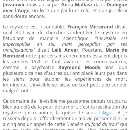
Jovanovic
mais aussi par
Gitta Mallasz
dans
Dialogue
avec l'Ange
, un livre que j'ai lu et relu, et que je relirai
sans doute encore.
Le mystère est insondable.
François Mitterand
disait
qu'il était vain de chercher à identifier le mystère en
l'étudiant de manière scientifique.
"L'invisible est
imperceptible en soi, mais perceptible par ses
manifestations"
disait
Leili Anvar
. Pourtant,
Marie de
Hennezel
note que certains chercheurs essaient depuis
les années 1970 et font avancer les connaissances,
comme le psychiatre
Raymond Moody
ainsi que
plusieurs dizaines d'autres qui ont placé leurs pas dans
les siens pour étudier les expériences de mort
imminente. L'invisible se laisse un tout petit peu sonder
malgré tout.
Ce domaine de l'invisible me passionne depuis toujours.
Bien au-delà de la peur de la mort, c'est la fascination du
mystère qui m'anime, la quête de sens, l'
ikigai
, et je
ressens depuis l'effondrement de ma vie personnelle il y
a cinq ans un appel de cette
"lumière au fond du trou"
qui