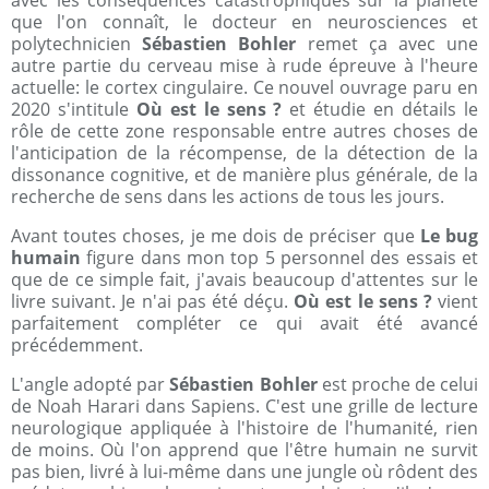
avec les conséquences catastrophiques sur la planète
que l'on connaît, le docteur en neurosciences et
polytechnicien
Sébastien Bohler
remet ça avec une
autre partie du cerveau mise à rude épreuve à l'heure
actuelle: le cortex cingulaire. Ce nouvel ouvrage paru en
2020 s'intitule
Où est le sens ?
et étudie en détails le
rôle de cette zone responsable entre autres choses de
l'anticipation de la récompense, de la détection de la
dissonance cognitive, et de manière plus générale, de la
recherche de sens dans les actions de tous les jours.
Avant toutes choses, je me dois de préciser que
Le bug
humain
figure dans mon top 5 personnel des essais et
que de ce simple fait, j'avais beaucoup d'attentes sur le
livre suivant. Je n'ai pas été déçu.
Où est le sens ?
vient
parfaitement compléter ce qui avait été avancé
précédemment.
L'angle adopté par
Sébastien Bohler
est proche de celui
de Noah Harari dans Sapiens. C'est une grille de lecture
neurologique appliquée à l'histoire de l'humanité, rien
de moins. Où l'on apprend que l'être humain ne survit
pas bien, livré à lui-même dans une jungle où rôdent des