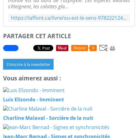
monde est au bord de l'asphyxie. Les espèces vivantes
s'éteignent, les calottes gla...
https://laffont.ca/livre/ou-est-le-sens-9782221246603/
PARTAGER CET ARTICLE
Repost
0
S'inscrire à la newsletter
Vous aimerez aussi :
Luis Elizondo - Imminent
Charline Malaval - Sorcière de la nuit
Jean-Marc Bernad - Signes et synchronicités