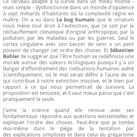
Ce cerveau adapté a la survie dans un milieu hostile -
mais simple - dysfonctionne dans un monde d'opulence
à sept milliards d'habitants où la complexité règne en
maître. On a vu dans
Le bug humain
que le striatum
nous mène tout droit à l'extinction, que ce soit par le
réchauffement climatique d'origine anthropique, par la
pollution, par les maladies ou par les guerres. Seul le
cortex cingulaire avec son besoin de sens a un petit
pouvoir de changer cet ordre des choses. Et
Sébastien
Bohler
de suggérer que l'être humain se redéfinisse une
morale autour des valeurs écologiques puisqu'il y a un
danger d'effondrement des civilisations humaines avéré
scientifiquement, où le mal serait défini à l'aune de ce
qui contribue à notre extinction massive, et le bien par
rapport à ce qui nous permettrait de survivre. La
proposition est tentante, et il vaut mieux parce que c'est
pratiquement la seule.
J'aime la science quand elle renoue avec ses
fondamentaux: répondre aux questions existentielles et
expliquer l'ordre des choses. Peut-être que je tombe
moi-même dans le piège de la tentation par
des explications simplistes et dans celui du grégarisme