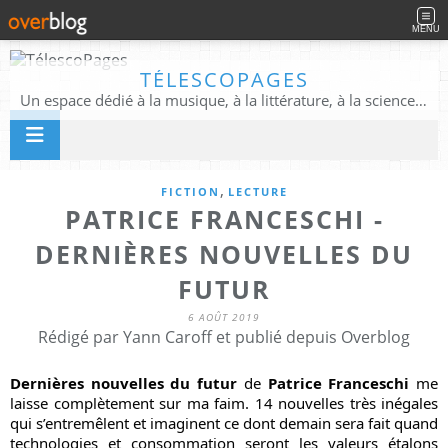
MENU
TÉLESCOPAGES
Un espace dédié à la musique, à la littérature, à la science, à la conscience, et au-delà
,
FICTION
LECTURE
PATRICE FRANCESCHI -
DERNIÈRES NOUVELLES DU
FUTUR
6 AOÛT 2019
Rédigé par Yann Caroff et publié depuis Overblog
Dernières nouvelles du futur
 de 
Patrice Franceschi
 me 
laisse complètement sur ma faim. 14 nouvelles très inégales 
qui s’entremêlent et imaginent ce dont demain sera fait quand 
technologies et consommation seront les valeurs étalons 