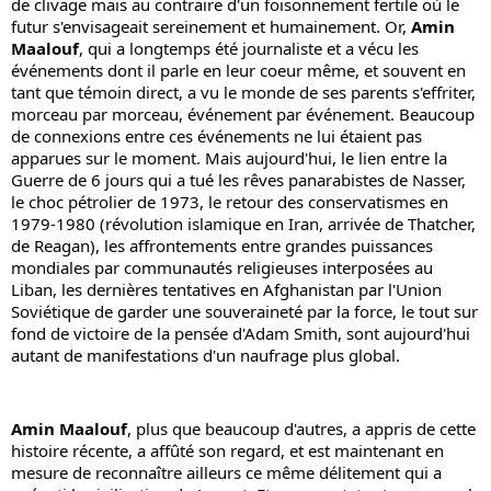
de clivage mais au contraire d'un foisonnement fertile où le 
futur s'envisageait sereinement et humainement. Or, 
Amin 
Maalouf
, qui a longtemps été journaliste et a vécu les 
événements dont il parle en leur coeur même, et souvent en 
tant que témoin direct, a vu le monde de ses parents s'effriter, 
morceau par morceau, événement par événement. Beaucoup 
de connexions entre ces événements ne lui étaient pas 
apparues sur le moment. Mais aujourd'hui, le lien entre la 
Guerre de 6 jours qui a tué les rêves panarabistes de Nasser, 
le choc pétrolier de 1973, le retour des conservatismes en 
1979-1980 (révolution islamique en Iran, arrivée de Thatcher, 
de Reagan), les affrontements entre grandes puissances 
mondiales par communautés religieuses interposées au 
Liban, les dernières tentatives en Afghanistan par l'Union 
Soviétique de garder une souveraineté par la force, le tout sur 
fond de victoire de la pensée d'Adam Smith, sont aujourd'hui 
autant de manifestations d'un naufrage plus global.
Amin Maalouf
, plus que beaucoup d'autres, a appris de cette 
histoire récente, a affûté son regard, et est maintenant en 
mesure de reconnaître ailleurs ce même délitement qui a 