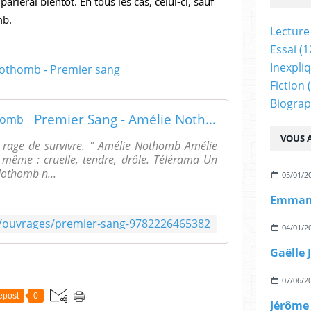
parlerai bientôt. En tous les cas, celui-ci, sauf 
mb.
Lecture
Essai
(1
Inexpli
Fiction
(
Biograp
Premier Sang - Amélie Nothomb
VOUS A
la rage de survivre. " Amélie Nothomb Amélie
 même : cruelle, tendre, drôle. Télérama Un
Nothomb n...
05/01/2
Emmanu
fr/ouvrages/premier-sang-9782226465382
04/01/2
07/06/2
epost
0