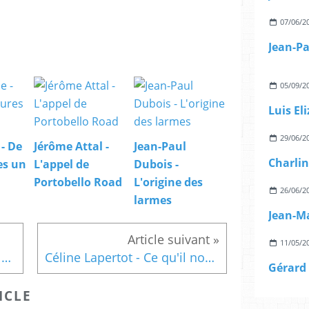
07/06/2
05/09/2
Luis El
29/06/2
 - De
Jérôme Attal -
Jean-Paul
Charlin
es un
L'appel de
Dubois -
Portobello Road
L'origine des
26/06/2
larmes
11/05/2
Cécile Coulon - Seule en sa demeure
Céline Lapertot - Ce qu'il nous faut de remords et d'espérance
Gérard 
ICLE