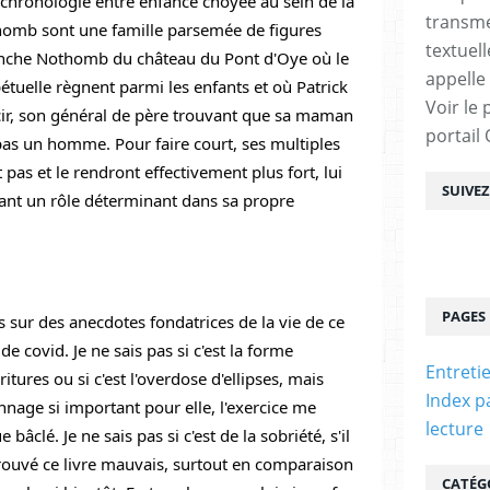
a chronologie entre enfance choyée au sein de la 
transme
homb sont une famille parsemée de figures 
textuel
ranche Nothomb du château du Pont d'Oye où le 
appelle
étuelle règnent parmi les enfants et où Patrick 
Voir le 
r, son général de père trouvant que sa maman 
portail
 pas un homme. Pour faire court, ses multiples 
pas et le rendront effectivement plus fort, lui 
SUIVE
uant un rôle déterminant dans sa propre 
PAGES
s sur des anecdotes fondatrices de la vie de ce 
e covid. Je ne sais pas si c'est la forme 
Entreti
tures ou si c'est l'overdose d'ellipses, mais 
Index p
age si important pour elle, l'exercice me 
lecture
âclé. Je ne sais pas si c'est de la sobriété, s'il 
 trouvé ce livre mauvais, surtout en comparaison 
CATÉG