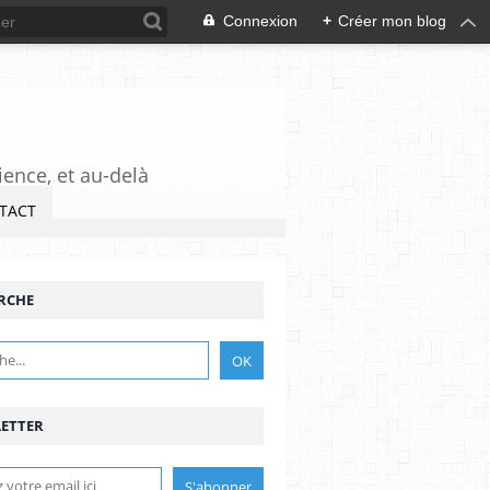
Connexion
+
Créer mon blog
ience, et au-delà
TACT
RCHE
ETTER