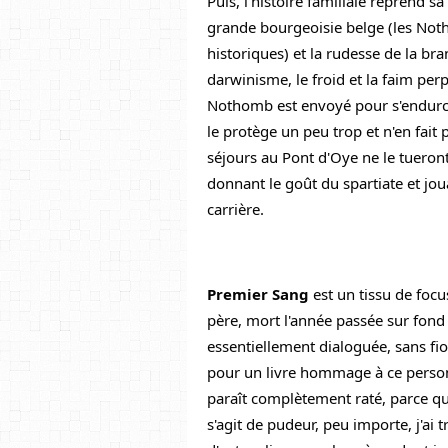
Puis, l'histoire familiale reprend s
grande bourgeoisie belge (les Not
historiques) et la rudesse de la b
darwinisme, le froid et la faim perp
Nothomb est envoyé pour s'endurci
le protège un peu trop et n'en fait
séjours au Pont d'Oye ne le tueront 
donnant le goût du spartiate et jo
carrière.
Premier Sang
 est un tissu de focu
père, mort l'année passée sur fond d
essentiellement dialoguée, sans fiori
pour un livre hommage à ce personn
paraît complètement raté, parce que b
s'agit de pudeur, peu importe, j'ai