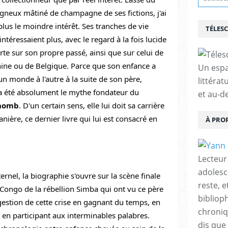
gneux mâtiné de champagne de ses fictions, j'ai 
lus le moindre intérêt. Ses tranches de vie 
TÉLES
éressaient plus, avec le regard à la fois lucide 
rte sur son propre passé, ainsi que sur celui de 
hine ou de Belgique. Parce que son enfance a 
Un espa
un monde à l'autre à la suite de son père, 
littérat
 a été absolument le mythe fondateur du 
et au-d
thomb
. D'un certain sens, elle lui doit sa carrière 
nière, ce dernier livre qui lui est consacré en 
À PRO
Lecteur
adolesc
rnel, la biographie s'ouvre sur la scène finale 
reste, 
Congo de la rébellion Simba qui ont vu ce père 
bibliop
estion de cette crise en gagnant du temps, en 
chroniqu
en participant aux interminables palabres. 
dis que 