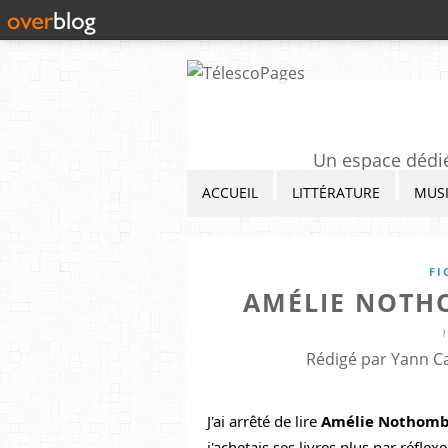
Un espace dédié 
ACCUEIL
LITTÉRATURE
MUS
FI
AMÉLIE NOTH
1
Rédigé par Yann Ca
J'ai arrêté de lire 
Amélie Nothom
j'achetais ses livres plus par réflex