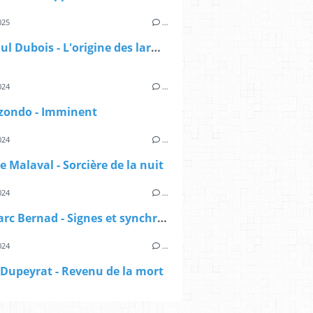
025
…
Jean-Paul Dubois - L'origine des larmes
024
…
izondo - Imminent
024
…
e Malaval - Sorcière de la nuit
024
…
Jean-Marc Bernad - Signes et synchronicités
024
…
Dupeyrat - Revenu de la mort