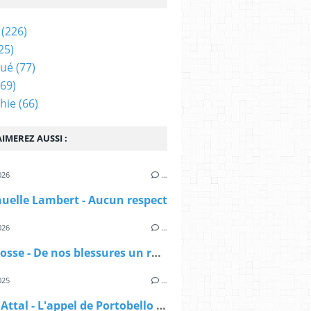
(226)
25)
qué
(77)
69)
hie
(66)
IMEREZ AUSSI :
026
…
elle Lambert - Aucun respect
026
…
Gaëlle Josse - De nos blessures un royaume
025
…
Jérôme Attal - L'appel de Portobello Road