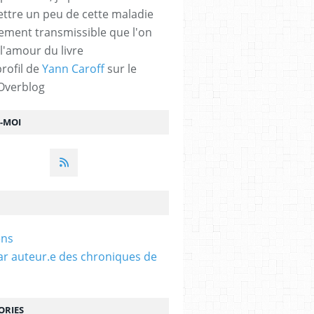
ttre un peu de cette maladie
lement transmissible que l'on
 l'amour du livre
profil de
Yann Caroff
sur le
 Overblog
Z-MOI
ens
ar auteur.e des chroniques de
ORIES