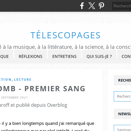
TÉLESCOPAGES
à la musique, à la littérature, à la science, à la consc
IQUE
RÉFLEXIONS
ENTRETIENS
QUI SUIS-JE ?
CON
,
CTION
LECTURE
RECHE
OMB - PREMIER SANG
 SEPTEMBRE 2021
roff et publié depuis Overblog
NEWSL
b
 il y a bien longtemps quand j'ai remarqué que 
e collectionneur que par réel intérêt. Lassé du 