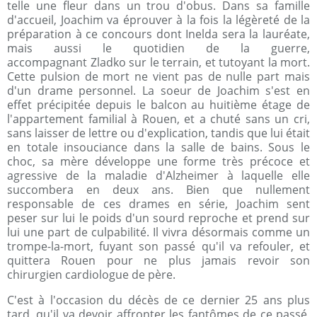
telle une fleur dans un trou d'obus. Dans sa famille
d'accueil, Joachim va éprouver à la fois la légèreté de la
préparation à ce concours dont Inelda sera la lauréate,
mais aussi le quotidien de la guerre,
accompagnant Zladko sur le terrain, et tutoyant la mort.
Cette pulsion de mort ne vient pas de nulle part mais
d'un drame personnel. La soeur de Joachim s'est en
effet précipitée depuis le balcon au huitième étage de
l'appartement familial à Rouen, et a chuté sans un cri,
sans laisser de lettre ou d'explication, tandis que lui était
en totale insouciance dans la salle de bains. Sous le
choc, sa mère développe une forme très précoce et
agressive de la maladie d'Alzheimer à laquelle elle
succombera en deux ans. Bien que nullement
responsable de ces drames en série, Joachim sent
peser sur lui le poids d'un sourd reproche et prend sur
lui une part de culpabilité. Il vivra désormais comme un
trompe-la-mort, fuyant son passé qu'il va refouler, et
quittera Rouen pour ne plus jamais revoir son
chirurgien cardiologue de père.
C'est à l'occasion du décès de ce dernier 25 ans plus
tard, qu'il va devoir affronter les fantômes de ce passé,