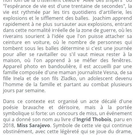
non loin de la tristement célèbre "Allée des snipers" où
"l'espérance de vie est d'une trentaine de secondes", la
vie est rythmée par les tirs quotidiens d'artillerie, les
explosions et le sifflement des balles. Joachim apprend
rapidement à ne plus sursauter aux explosions, entrant
dans cette normalité irréelle de la zone de guerre, où les
riverains sourient à l'idée que l'on puisse attacher sa
ceinture en voiture, où le nombre de personnes qui
tombent sous les balles détermine si c'est une journée
pour aller se ravitailler ou s'il vaut mieux rester à la
maison, où l'on apprend à se méfier des fenêtres.
Appareil photo en bandoulière, il est accueilli par une
famille composée d'une maman journaliste Vesna, de sa
fille Inela et de son fils Zladko, un adolescent devenu
l'homme de la famille et partant au combat plusieurs
jours par semaine.
Dans ce contexte est organisé un acte décalé d'une
poésie bravache et dérisoire, mais à la portée
symbolique si forte: un concours de miss, un événement
qui a donné son nom au livre d'
Ingrid Thobois
, paru en
2018,
Miss Sarajevo
. Symbole de cette vie qui continue
obstinément, avec cette légèreté qui se joue du drame,