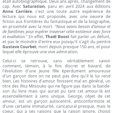
était autobiographique. Deux ans après, changement de
cap. Avec
Saturation
, paru en avril 2024 aux éditions
Anne Carrière
, c'est une toute autre expérience de
lecture qui nous est proposée, avec une oeuvre de
fiction aux frontières du fantastique et de la biographie,
en proximité avec la mort.
"Nous avons besoin d'amour et
de fantômes pour espérer traverser cette existence avec force
et exaltation."
En effet,
Thaël Boost
fait parler un défunt,
et pas le moindre d'entre eux puisqu'il s'agit du peintre
Gustave Courbet
, mort depuis presque 150 ans, et pour
lequel elle éprouve une vive admiration.
Celui-ci se retrouve, sans véritablement savoir
comment, témoin, à la fois discret et bavard, de
l'évolution d'une jeune fille éperdument amoureuse
d'un garçon dont on ne peut pas dire qu'il le lui rend
bien. Les histoires d'amour finissent mal en général, un
titre des Rita Mitsouko qui ne figure pas dans la bande-
son du livre mais qui aurait pu tant cet amour-là est
essentiellement à sens unique. George, objet de cet
amour, est un garçon autocentré, anticonformiste et
d'une certaine immaturité, caricatural presque, mais le
coeur, qui a ses raisons que la raison ignore, choisit