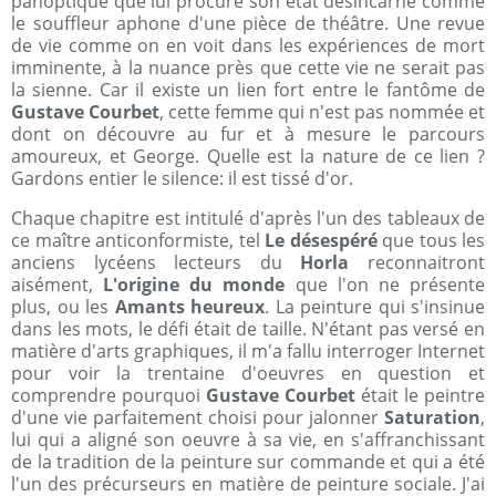
panoptique que lui procure son état désincarné comme
le souffleur aphone d'une pièce de théâtre. Une revue
de vie comme on en voit dans les expériences de mort
imminente, à la nuance près que cette vie ne serait pas
la sienne. Car il existe un lien fort entre le fantôme de
Gustave Courbet
, cette femme qui n'est pas nommée et
dont on découvre au fur et à mesure le parcours
amoureux, et George. Quelle est la nature de ce lien ?
Gardons entier le silence: il est tissé d'or.
Chaque chapitre est intitulé d'après l'un des tableaux de
ce maître anticonformiste, tel
Le désespéré
que tous les
anciens lycéens lecteurs du
Horla
reconnaitront
aisément,
L'origine du monde
que l'on ne présente
plus, ou les
Amants heureux
. La peinture qui s'insinue
dans les mots, le défi était de taille. N'étant pas versé en
matière d'arts graphiques, il m'a fallu interroger Internet
pour voir la trentaine d'oeuvres en question et
comprendre pourquoi
Gustave Courbet
était le peintre
d'une vie parfaitement choisi pour jalonner
Saturation
,
lui qui a aligné son oeuvre à sa vie, en s'affranchissant
de la tradition de la peinture sur commande et qui a été
l'un des précurseurs en matière de peinture sociale. J'ai