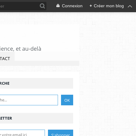
Connexion
+
Créer mon blog
ience, et au-delà
TACT
RCHE
ETTER