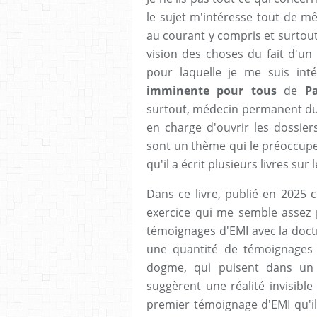
le sujet m'intéresse tout de m
au courant y compris et surtout 
vision des choses du fait d'un 
pour laquelle je me suis int
imminente pour tous
de
Pa
surtout, médecin permanent du
en charge d'ouvrir les dossier
sont un thème qui le préoccupe
qu'il a écrit plusieurs livres sur l
Dans ce livre, publié en 2025 
exercice qui me semble assez pé
témoignages d'EMI avec la doctri
une quantité de témoignages 
dogme, qui puisent dans un a
suggèrent une réalité invisible
premier témoignage d'EMI qu'il