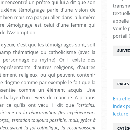
oir rencontré un prêtre qui lui a dit que son
transme
euxième témoignage parle d'une vision de
textuel
t bien mais n'a pas pu aller dans la lumière
appelle
tre témoignage est celui d'une femme qui
Voir le 
 de l'Assomption.
portail
 yeux, c'est que les témoignages sont, soit
SUIVE
champ thématique du catholicisme (avec la
 personnage du mythe). Or il existe des
présentants d'autres religions, d'autres
lément religieux, ou qui peuvent contenir
le dogme comme par exemple le fait que la
PAGES
résentée comme un élément acquis. Une
er
balaye d'un revers de manche. A propos
Entreti
r ce qu'ils ont vécu, il dit que
"certains,
Index p
otérisme ou la réincarnation (les expérienceurs
lecture
rps), tentation toujours possible, mais, grâce à
écouvrent la foi catholique, la reconnaissent
CATÉG