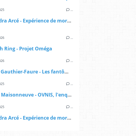
025
…
Alexandra Arcé - Expérience de mort imminente - L'approche jungienne
026
…
h Ring - Projet Oméga
026
…
Manon Gauthier-Faure - Les fantômes du lac
025
…
Sylvain Maisonneuve - OVNIS, l'enquête déclassifiée
025
…
Alexandra Arcé - Expérience de mort imminente - L'approche jungienne