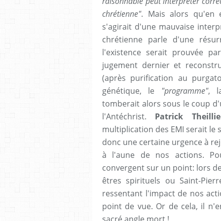
raisonnable peut interpréter corre
chrétienne"
. Mais alors qu'en 
s'agirait d'une mauvaise interp
chrétienne parle d'une résu
l'existence serait prouvée par
jugement dernier et reconstru
(après purification au purgato
génétique, le
"programme"
, 
tomberait alors sous le coup d
l'Antéchrist.
Patrick Theillie
multiplication des EMI serait le 
donc une certaine urgence à rej
à l'aune de nos actions. Po
convergent sur un point: lors de
êtres spirituels ou Saint-Pi
ressentant l'impact de nos acti
point de vue. Or de cela, il n'
sacré angle mort !