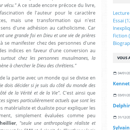
r vécu."
A ce stade encore précoce du livre,
fascination de l'auteur pour le caractère
Lecture
ces, mais une transformation qui n'est
Essai
(1
e sens d'une adhésion au catholicisme. Car
Inexpli
nt une grande foi en Dieu et une vie de prières
Fiction
(
'à se manifester chez des personnes d'une
Biograp
des indices en faveur d'une conversion au
, surtout chez les personnes musulmanes, la
VOUS A
mène à chercher le Dieu des chrétiens."
04/01/2
e la partie avec un monde qui se divise en
Kennet
 je dois décider si je suis du côté du monde des
té de la Vérité et de la Vie"
. C'est ainsi que
03/01/2
ces signes particulièrement actuels que sont les
s matérialiste et dualiste pour expliquer les
ument, simplement évaluées comme peu
31/12/2
heillier
,
"seule une anthropologie réaliste et