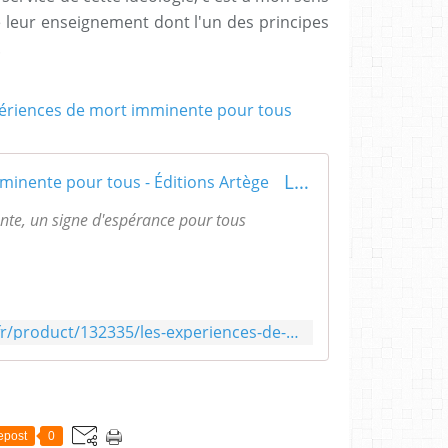
leur enseignement dont l'un des principes
.
Les Expériences de mort imminente pour tous - Éditions Artège
te, un signe d'espérance pour tous
https://www.editionsartege.fr/product/132335/les-experiences-de-mort-imminente-pour-tous/
epost
0