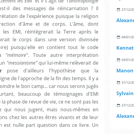
ctement les EMI"
et il s'agit de
"l'anthropologie
est-il des messages de réincarnation ? Il
27/12/2
rétation de l'expérience puisque la religion
rrection d'âme et de corps. L'âme, dont
 les EMI, réintègrerait la Terre après le
04/01/2
irait le corps dans une version divinisée
ire) puisqu'elle en contient tout le code
Kennet
la
"mémoire"
. Toute autre interprétation
03/01/2
'un
"messianisme"
qui lui-même relèverait de
r
pose d'ailleurs l'hypothèse que la
signe de l'approche de la fin des temps. Il y a
31/12/2
oindre le bon camp... car nous serons jugés
urtant, beaucoup de témoignages d'EMI
 la phase de revue de vie, ce ne sont pas les
27/12/2
erre qui nous jugent, mais nous-mêmes en
ons chez les autres êtres vivants et de leur
en est nulle part question dans ce livre. Un