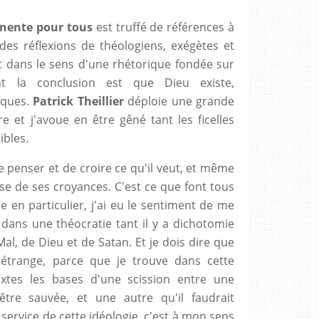
inente pour tous
est truffé de références à
 des réflexions de théologiens, exégètes et
t dans le sens d'une rhétorique fondée sur
nt la conclusion est que Dieu existe,
iques.
Patrick Theillier
déploie une grande
e et j'avoue en être gêné tant les ficelles
ibles.
 penser et de croire ce qu'il veut, et même
ase de ses croyances. C'est ce que font tous
re en particulier, j'ai eu le sentiment de me
ans une théocratie tant il y a dichotomie
al, de Dieu et de Satan. Et je dois dire que
étrange, parce que je trouve dans cette
extes les bases d'une scission entre une
être sauvée, et une autre qu'il faudrait
service de cette idéologie, c'est à mon sens