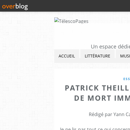
Un espace dédié 
ACCUEIL
LITTÉRATURE
MUS
ES
PATRICK THEILL
DE MORT IM
Rédigé par Yann Ca
Je ne lis pas tout ce qui conce