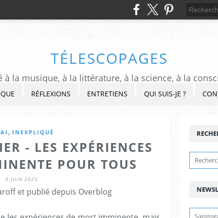
TÉLESCOPAGES
à la musique, à la littérature, à la science, à la consc
IQUE
RÉFLEXIONS
ENTRETIENS
QUI SUIS-JE ?
CON
,
SAI
INEXPLIQUÉ
RECHE
IER - LES EXPÉRIENCES
MINENTE POUR TOUS
9 JUIN 2025
NEWSL
roff et publié depuis Overblog
rne les expériences de mort imminente, mais