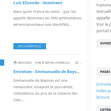
Luis Elizondo - Imminent
transme
textuel
Alors qu'en France les ovnis - que l'on
appelle
appelle désormais les PAN (phénomènes
Voir le 
aériens/anormaux non-identifiés)...
portail
SUIVE
EN SAVOIR PLUS
IOGRAPHIE
08/07/2024
PUBLIÉ DEPUIS OVERBLOG
…
Entretien - Emmanuelle de Boysson
PAGES
Emmanuelle de Boysson est une
Entreti
romancière, essayiste et journaliste,
Index p
cofondatrice du prix de la Closerie des
lecture
Lilas,...
CATÉG