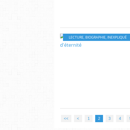
LECTURE
,
BIOGRAPHIE
,
INEXPLIQUÉ
<<
<
1
2
3
4