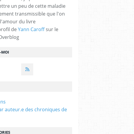
ttre un peu de cette maladie
lement transmissible que l'on
 l'amour du livre
profil de
Yann Caroff
sur le
 Overblog
Z-MOI
ens
ar auteur.e des chroniques de
ORIES