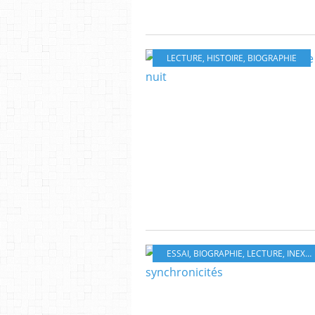
LECTURE
,
HISTOIRE
,
BIOGRAPHIE
ESSAI
,
BIOGRAPHIE
,
LECTURE
,
INEXPLIQUÉ