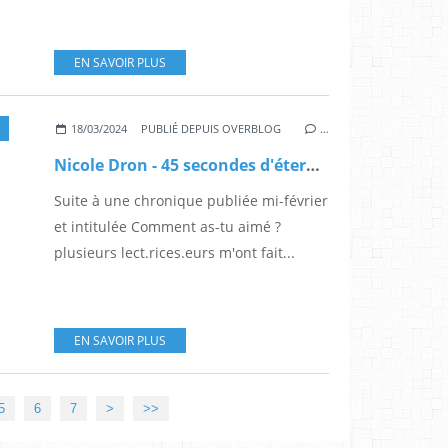
EN SAVOIR PLUS
18/03/2024
PUBLIÉ DEPUIS OVERBLOG
…
Nicole Dron - 45 secondes d'éternité
Suite à une chronique publiée mi-février
et intitulée Comment as-tu aimé ?
plusieurs lect.rices.eurs m'ont fait...
EN SAVOIR PLUS
5
6
7
>
>>