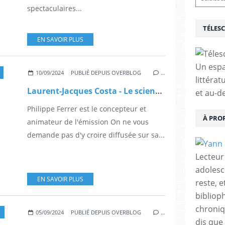
spectaculaires...
TÉLES
EN SAVOIR PLUS
Un espa
10/09/2024
PUBLIÉ DEPUIS OVERBLOG
…
littérat
Laurent-Jacques Costa - Le scientifique face à l'invisible
et au-d
Philippe Ferrer est le concepteur et
À PRO
animateur de l'émission On ne vous
demande pas d'y croire diffusée sur sa...
Lecteur
adolesc
EN SAVOIR PLUS
reste, 
bibliop
chroniqu
05/09/2024
PUBLIÉ DEPUIS OVERBLOG
…
dis que 