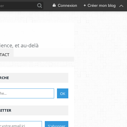
Connexion
+
Créer mon blog
ience, et au-delà
TACT
RCHE
ETTER